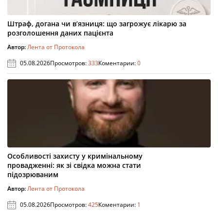
Штраф, догана чи в’язниця: що загрожує лікарю за
розголошення даних пацієнта
Автор:
Лента от Протокола
05.08.2026
Просмотров:
333
Коментарии:
0
Особливості захисту у кримінальному
провадженні: як зі свідка можна стати
підозрюваним
Автор:
Лента от Протокола
05.08.2026
Просмотров:
425
Коментарии:
1