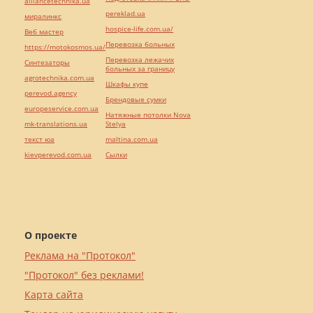
alliancetechnika.ua
pereklad.ua
миралинкс
hospice-life.com.ua/
Веб мастер
Перевозка больных
https://motokosmos.ua/
Перевозка лежачих
Синтезаторы
больных за границу
agrotechnika.com.ua
Шкафы купе
perevod.agency
Брендовые сумки
europeservice.com.ua
Натяжные потолки Nova
mk-translations.ua
Stelya
текст юа
maltina.com.ua
kievperevod.com.ua
Cылки
О проекте
Реклама на "Протокол"
"Протокол" без реклами!
Карта сайта