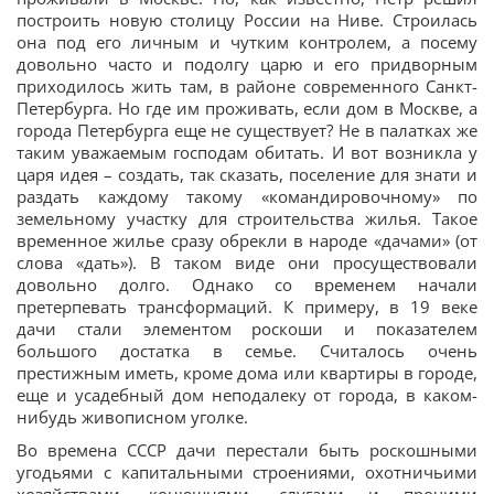
построить новую столицу России на Ниве. Строилась
она под его личным и чутким контролем, а посему
довольно часто и подолгу царю и его придворным
приходилось жить там, в районе современного Санкт-
Петербурга. Но где им проживать, если дом в Москве, а
города Петербурга еще не существует? Не в палатках же
таким уважаемым господам обитать. И вот возникла у
царя идея – создать, так сказать, поселение для знати и
раздать каждому такому «командировочному» по
земельному участку для строительства жилья. Такое
временное жилье сразу обрекли в народе «дачами» (от
слова «дать»). В таком виде они просуществовали
довольно долго. Однако со временем начали
претерпевать трансформаций. К примеру, в 19 веке
дачи стали элементом роскоши и показателем
большого достатка в семье. Считалось очень
престижным иметь, кроме дома или квартиры в городе,
еще и усадебный дом неподалеку от города, в каком-
нибудь живописном уголке.
Во времена СССР дачи перестали быть роскошными
угодьями с капитальными строениями, охотничьими