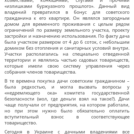
хозяйствами, конюшнями, слугами и прочими
«излишками буржуазного прошлого». Данный вид
владений превратился в бонус для советского
гражданина к его квартире. Он являлся загородным
домом для временного проживания с целым рядом
ограничений по размеру земельного участка, проекту
застройки и назначению использования. По факту дача
была участком размером от 4 до 6 соток, с небольшим
домиком без отопления и санитарных условий внутри.
Участки располагались на специально отведенной
территории и являлись частью садовых товариществ,
которые имели свою систему управления через
собрания членов товарищества.
В те времена покупка дачи советским гражданином –
была редкостью, и могла вызвать вопросы у
«недремлющего ока» комитета государственной
безопасности (мол, где деньги взял на такое?). Дачи
чаще получали от предприятия, на котором работали,
но при этом нужно было обязательно оплатить
вступительный взнос в соответствующее
товарищество.
Сегодня в Украине с дачными владениями все