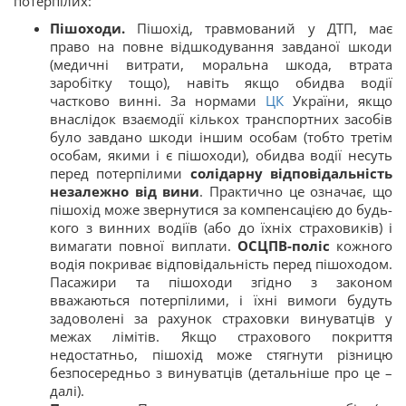
потерпілих:
Пішоходи.
Пішохід, травмований у ДТП, має
право на повне відшкодування завданої шкоди
(медичні витрати, моральна шкода, втрата
заробітку тощо), навіть якщо обидва водії
частково винні. За нормами
ЦК
України, якщо
внаслідок взаємодії кількох транспортних засобів
було завдано шкоди іншим особам (тобто третім
особам, якими і є пішоходи), обидва водії несуть
перед потерпілими
солідарну відповідальність
незалежно від вини
. Практично це означає, що
пішохід може звернутися за компенсацією до будь-
кого з винних водіїв (або до їхніх страховиків) і
вимагати повної виплати.
ОСЦПВ-поліс
кожного
водія покриває відповідальність перед пішоходом.
Пасажири та пішоходи згідно з законом
вважаються потерпілими, і їхні вимоги будуть
задоволені за рахунок страховки винуватців у
межах лімітів. Якщо страхового покриття
недостатньо, пішохід може стягнути різницю
безпосередньо з винуватців (детальніше про це –
далі).