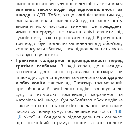
чинної постанови суду про відсутність вини водія
звільняє такого водія від відповідальності за
шкоду
в ДТП​. Тобто, якщо адміністративний суд
виправдав водія, цивільний суд не може потім
визнати його частково винним. Це прецедент,
який підтверджує: не можна двічі ставити під
сумнів вину, вже спростовану в суді. В результаті
той водій був повністю звільнений від обов’язку
компенсувати збитки, і вся відповідальність лягла
на другого учасника.
Практика солідарної відповідальності перед
третіми особами.
В ряді справ, де внаслідок
зіткнення двох авто страждали пасажири чи
пішоходи, суди стягували компенсацію
солідарно
з обох водіїв
. Наприклад, Пасажир, травмований
при обопільній вині двох водіїв, звернувся до
суду з вимогою компенсації моральної та
матеріальної шкоди. Суд зобов’язав обох водіїв (а
фактично їхніх страховиків) солідарно виплатити
пасажиру повну суму, пославшись на ч.2 ст.
1188
ЦК
України. Солідарна відповідальність означає,
що потерпілий отримує кошти, а хто скільки