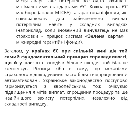
місця аварії, але потерпілі все одно захищені
мінімальними стандартами ЄС. Кожна країна ЄС
має бюро (аналог МТСБУ) та гарантовані фонди, які
співпрацюють для забезпечення виплат
потерпілим навіть у складних випадках
(наприклад, коли іноземний винуватець не має
страховки – працює система
«Зелена карта»
і
міжнародні гарантійні фонди).
Загалом,
у країнах ЄС при спільній вині діє той
самий фундаментальний принцип справедливості,
що й у нас:
хто заподіяв більше шкоди, той більше
компенсує. Різниця хіба в тому, що механізми
страхового відшкодування часто більш відпрацьовані й
автоматизовані. Українське законодавство поступово
гармонізується з європейським, тож очікуємо
підвищення лімітів виплат, спрощення процедур та ще
надійнішого захисту потерпілих, незалежно від
складності випадку.