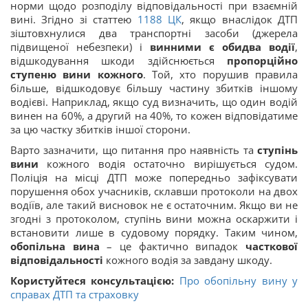
норми щодо розподілу відповідальності при взаємній
вині. Згідно зі статтею
1188
ЦК
, якщо внаслідок ДТП
зіштовхнулися два транспортні засоби (джерела
підвищеної небезпеки) і
винними є обидва водії
,
відшкодування шкоди здійснюється
пропорційно
ступеню вини кожного
​. Той, хто порушив правила
більше, відшкодовує більшу частину збитків іншому
водієві​. Наприклад, якщо суд визначить, що один водій
винен на 60%, а другий на 40%, то кожен відповідатиме
за цю частку збитків іншої сторони.
Варто зазначити, що питання про наявність та
ступінь
вини
кожного водія остаточно вирішується судом.
Поліція на місці ДТП може попередньо зафіксувати
порушення обох учасників, склавши протоколи на двох
водіїв, але такий висновок не є остаточним​. Якщо ви не
згодні з протоколом, ступінь вини можна оскаржити і
встановити лише в судовому порядку. Таким чином,
обопільна вина
– це фактично випадок
часткової
відповідальності
кожного водія за завдану шкоду.
Користуйтеся консультацією:
Про обопільну вину у
справах ДТП та страховку