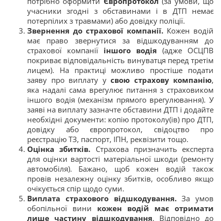
потрібно оформити
Європротокол
(за умови, що
учасники згодні з обставинами і в ДТП немає
потерпілих з травмами) або довідку поліції.
Звернення до страхової компанії.
Кожен водій
має право звернутися за відшкодуванням до
страхової компанії
іншого водія
(адже ОСЦПВ
покриває відповідальність винуватця перед третім
лицем). На практиці можливо простіше подати
заяву про виплату у
свою страхову компанію
,
яка надалі сама врегулює питання з страховиком
іншого водія (механізм прямого врегулювання). У
заяві на виплату зазначте обставини ДТП і додайте
необхідні документи: копію протоколу(ів) про ДТП,
довідку або європротокол, свідоцтво про
реєстрацію ТЗ, паспорт, ІПН, реквізити тощо.
Оцінка збитків.
Страхова призначить експерта
для оцінки вартості матеріальної шкоди (ремонту
автомобіля). Бажано, щоб кожен водій також
провів незалежну оцінку збитків, особливо якщо
очікується спір щодо суми.
Виплата страхового відшкодування.
За умов
обопільної вини
кожен водій має отримати
лише частину відшкодування
. Відповідно до