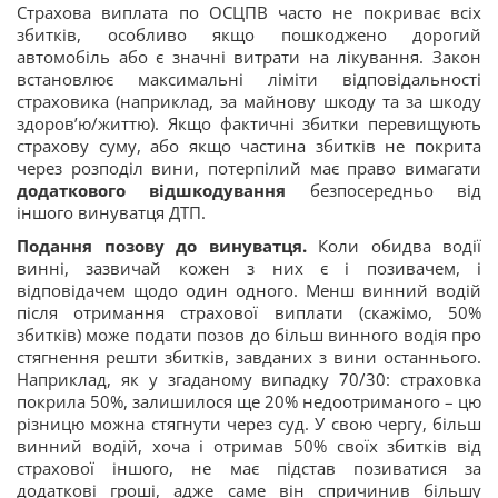
Страхова виплата по ОСЦПВ часто не покриває всіх
збитків, особливо якщо пошкоджено дорогий
автомобіль або є значні витрати на лікування. Закон
встановлює максимальні ліміти відповідальності
страховика (наприклад, за майнову шкоду та за шкоду
здоров’ю/життю). Якщо фактичні збитки перевищують
страхову суму, або якщо частина збитків не покрита
через розподіл вини, потерпілий має право вимагати
додаткового відшкодування
безпосередньо від
іншого винуватця ДТП.
Подання позову до винуватця.
Коли обидва водії
винні, зазвичай кожен з них є і позивачем, і
відповідачем щодо один одного. Менш винний водій
після отримання страхової виплати (скажімо, 50%
збитків) може подати позов до більш винного водія про
стягнення решти збитків, завданих з вини останнього.
Наприклад, як у згаданому випадку 70/30: страховка
покрила 50%, залишилося ще 20% недоотриманого – цю
різницю можна стягнути через суд​. У свою чергу, більш
винний водій, хоча і отримав 50% своїх збитків від
страхової іншого, не має підстав позиватися за
додаткові гроші, адже саме він спричинив більшу