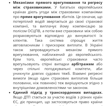
Механізми прямого врегулювання та регресу
між страховиками.
У багатьох європейських
країнах діють угоди між страховими компаніями
про
пряме врегулювання
збитків. Це означає, що
потерпілий водій звертається до своєї страхової
компанії, та виплачує йому компенсацію за
полісом ОСЦПВ, а потім вже страховики між собою
розраховуються відповідно до винуватості їх
клієнтів. Така система спрощує життя
автовласникам і прискорює виплати. В Україні
також запроваджується механізм прямого
врегулювання, наближений до європейського.
Крім того, європейські страховики часто
врегульовують спірні випадки
арбітражем
або
через спільні погоджувальні комітети, аби
уникнути довгих судових тяжб. Взаємні регресні
вимоги (якщо один страховик виплатив більше
половини, ніж повинен) теж вирішуються згідно з
внутрішніми домовленостями чи законом.
Єдиний підхід у транскордонних випадках.
Якщо ДТП стається за участю водіїв з різних країн
ЄС, діє принцип, що застосовується право країни