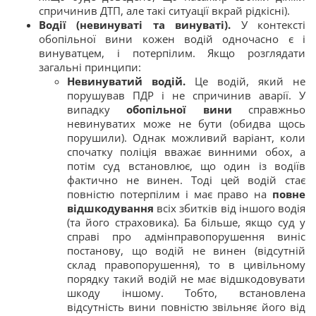
спричинив ДТП, але такі ситуації вкрай рідкісні).
Водії (невинуваті та винуваті).
У контексті
обопільної вини кожен водій одночасно є і
винуватцем, і потерпілим. Якщо розглядати
загальні принципи:
Невинуватий водій.
Це водій, який не
порушував ПДР і не спричинив аварії. У
випадку
обопільної вини
справжньо
невинуватих може не бути (обидва щось
порушили). Однак можливий варіант, коли
спочатку поліція вважає винними обох, а
потім суд встановлює, що один із водіїв
фактично не винен. Тоді цей водій стає
повністю потерпілим і має право на
повне
відшкодування
всіх збитків від іншого водія
(та його страховика). Ба більше, якщо суд у
справі про адмінправопорушення виніс
постанову, що водій не винен (відсутній
склад правопорушення), то в цивільному
порядку такий водій не має відшкодовувати
шкоду іншому​. Тобто, встановлена
відсутність вини повністю звільняє його від