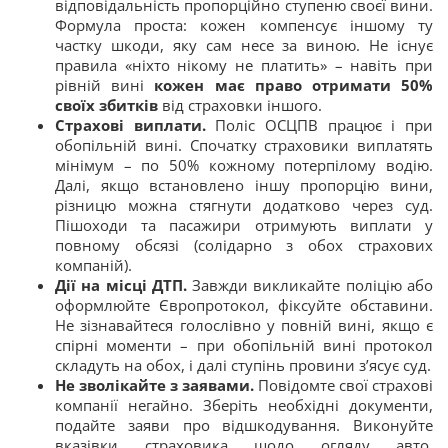
відповідальність пропорційно ступеню своєї вини.
Формула проста: кожен компенсує іншому ту
частку шкоди, яку сам несе за виною. Не існує
правила «ніхто нікому не платить» – навіть при
рівній вині
кожен має право отримати 50%
своїх збитків
від страховки іншого.
Страхові виплати.
Поліс ОСЦПВ працює і при
обопільній вині. Спочатку страховики виплатять
мінімум – по 50% кожному потерпілому водію​.
Далі, якщо встановлено іншу пропорцію вини,
різницю можна стягнути додатково через суд.
Пішоходи та пасажири отримують виплати у
повному обсязі (солідарно з обох страхових
компаній).
Дії на місці ДТП.
Завжди викликайте поліцію або
оформлюйте Європротокол, фіксуйте обставини.
Не зізнавайтеся голослівно у повній вині, якщо є
спірні моменти – при обопільній вині протокол
складуть на обох, і далі ступінь провини з’ясує суд.
Не зволікайте з заявами.
Повідомте свої страхові
компанії негайно. Зберіть необхідні документи,
подайте заяви про відшкодування. Виконуйте
вказівки страховика щодо огляду авто.