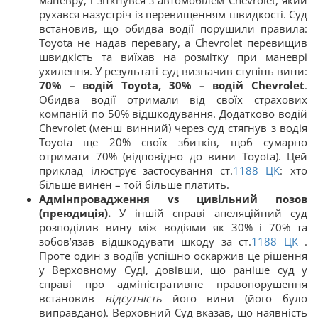
маневру, і зіткнувся з автомобілем Chevrolet, який
рухався назустріч із перевищенням швидкості. Суд
встановив, що обидва водії порушили правила:
Toyota не надав перевагу, а Chevrolet перевищив
швидкість та виїхав на розмітку при маневрі
ухилення. У результаті суд визначив ступінь вини:
70% – водій Toyota, 30% – водій Chevrolet
​.
Обидва водії отримали від своїх страхових
компаній по 50% відшкодування. Додатково водій
Chevrolet (менш винний) через суд стягнув з водія
Toyota ще 20% своїх збитків, щоб сумарно
отримати 70% (відповідно до вини Toyota). Цей
приклад ілюструє застосування ст.
1188
ЦК
: хто
більше винен – той більше платить.
Адмінпровадження vs цивільний позов
(преюдиція).
У іншій справі апеляційний суд
розподілив вину між водіями як 30% і 70% та
зобов’язав відшкодувати шкоду за ст.
1188
ЦК
​ .
Проте один з водіїв успішно оскаржив це рішення
у Верховному Суді, довівши, що раніше суд у
справі про адміністративне правопорушення
встановив
відсутність
його вини (його було
виправдано). Верховний Суд вказав, що наявність