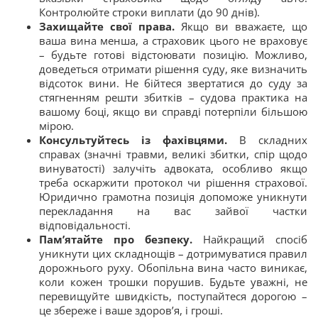
Контролюйте строки виплати (до 90 днів).
Захищайте свої права.
Якщо ви вважаєте, що
ваша вина менша, а страховик цього не враховує
– будьте готові відстоювати позицію. Можливо,
доведеться отримати рішення суду, яке визначить
відсоток вини. Не бійтеся звертатися до суду за
стягненням решти збитків – судова практика на
вашому боці, якщо ви справді потерпіли більшою
мірою.
Консультуйтесь із фахівцями.
В складних
справах (значні травми, великі збитки, спір щодо
винуватості) залучіть адвоката, особливо якщо
треба оскаржити протокол чи рішення страхової.
Юридично грамотна позиція допоможе уникнути
перекладання на вас зайвої частки
відповідальності.
Пам’ятайте про безпеку.
Найкращий спосіб
уникнути цих складнощів – дотримуватися правил
дорожнього руху. Обопільна вина часто виникає,
коли кожен трошки порушив. Будьте уважні, не
перевищуйте швидкість, поступайтеся дорогою –
це збереже і ваше здоров’я, і гроші.