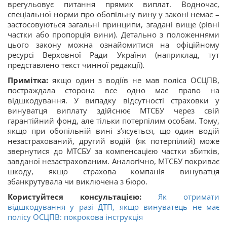
врегульовує питання прямих виплат. Водночас,
спеціальної норми про обопільну вину у законі немає –
застосовуються загальні принципи, згадані вище (рівні
частки або пропорція вини). Детально з положеннями
цього закону можна ознайомитися на офіційному
ресурсі Верховної Ради України (наприклад, тут
представлено текст чинної редакції).
Примітка:
якщо один з водіїв не мав поліса ОСЦПВ,
постраждала сторона все одно має право на
відшкодування. У випадку відсутності страховки у
винуватця виплату здійснює МТСБУ через свій
гарантійний фонд, але тільки потерпілим особам. Тому,
якщо при обопільній вині з’ясується, що один водій
незастрахований, другий водій (як потерпілий) може
звернутися до МТСБУ за компенсацією частки збитків,
завданої незастрахованим. Аналогічно, МТСБУ покриває
шкоду, якщо страхова компанія винуватця
збанкрутувала чи виключена з бюро.
Користуйтеся консультацією:
Як отримати
відшкодування у разі ДТП, якщо винуватець не має
полісу ОСЦПВ: покрокова інструкція