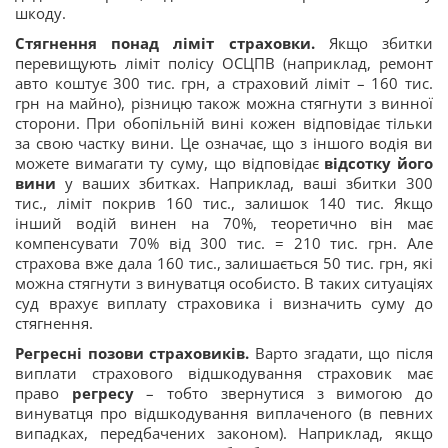
шкоду.
Стягнення понад ліміт страховки.
Якщо збитки
перевищують ліміт полісу ОСЦПВ (наприклад, ремонт
авто коштує 300 тис. грн, а страховий ліміт – 160 тис.
грн на майно), різницю також можна стягнути з винної
сторони. При обопільній вині кожен відповідає тільки
за свою частку вини. Це означає, що з іншого водія ви
можете вимагати ту суму, що відповідає
відсотку його
вини
у ваших збитках. Наприклад, ваші збитки 300
тис., ліміт покрив 160 тис., залишок 140 тис. Якщо
інший водій винен на 70%, теоретично він має
компенсувати 70% від 300 тис. = 210 тис. грн. Але
страхова вже дала 160 тис., залишається 50 тис. грн, які
можна стягнути з винуватця особисто. В таких ситуаціях
суд врахує виплату страховика і визначить суму до
стягнення.
Регресні позови страховиків.
Варто згадати, що після
виплати страхового відшкодування страховик має
право
регресу
– тобто звернутися з вимогою до
винуватця про відшкодування виплаченого (в певних
випадках, передбачених законом). Наприклад, якщо