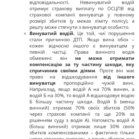
відповідальності. Невинуватий водій
отримує страхову виплату по ОСЦПВ від
страхової компанії винуватця у повному
розмірі збитків (у межах ліміту полісу), а
решту може стягнути з винуватця особисто.
Винуватий водій.
Це той, чиї порушення
стали причиною ДТП. Якщо вина обох –
кожен
відносно іншого
є винуватцем у
певній частці. Права винного водія
обмежені: він
не може отримати
компенсацію за ту частину шкоди, яку
спричинив своїми діями
. Проте він має
право на відшкодування
від іншого
винуватця
пропорційно чужій вині.
Наприклад, якщо водій А на 70% винен, а
водій Б на 30%, то водій А відшкодовує водію
Б більшу частину шкоди. Водій Б (менш
винний) отримає 70% своїх збитків (50%
через страхові компанії та ще 20% за
рішенням суду з водія А)​. Натомість водій А
(більш винний) отримає лише 30% своїх
збитків компенсованими – фактично тільки
через страхову виплату, а решту збитків має