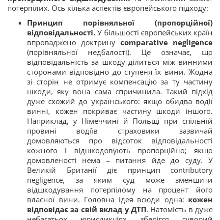
потерпілих. Ось кілька аспектів європейського підходу:
Принцип порівняльної (пропорційної)
відповідальності.
У більшості європейських країн
впроваджено доктрину
comparative negligence
(порівняльної недбалості). Це означає, що
відповідальність за шкоду ділиться між винними
сторонами відповідно до ступеня їх вини. Жодна
зі сторін не отримує компенсацію за ту частину
шкоди, яку вона сама спричинила. Такий підхід
дуже схожий до українського: якщо обидва водії
винні, кожен покриває частину шкоди іншого.
Наприклад, у Німеччині й Польщі при спільній
провині водіїв страховики зазвичай
домовляються про відсоток відповідальності
кожного і відшкодовують пропорційно; якщо
домовленості нема – питання йде до суду. У
Великій Британії діє принцип contributory
negligence, за яким суд може зменшити
відшкодування потерпілому на процент його
власної вини. Головна ідея всюди одна:
кожен
відповідає за свій вклад у ДТП
. Натомість в дуже
небагатьох юрисдикціях зберігся суворий