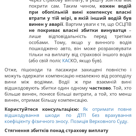
покрити сам. Таким чином,
кожен водій
при обопільній вині компенсує власні
втрати у тій мірі, в якій інший водій був
винен у аварії
. Вартим уваги є те, що ОСЦПВ
не покриває власні збитки винуватця
–
лише відповідальність перед третіми
особами. Тому, якщо у винного водія
пошкоджено авто, він може розраховувати
тільки на виплату від страхової іншого водія
(або свій поліс
КАС
КО, якщо був).
Отже, пішоходи та пасажири захищені повністю і
можуть одержати компенсацію незалежно від розподілу
вини між водіями. Водії ж при взаємній вині
відшкодовують збитки один одному
частково
. Той, хто
більше винен, понесе більші витрати, а той, хто менш
винен, отримає більшу компенсацію.
Користуйтеся консультацією:
Як отримати повне
відшкодування шкоди по ДТП без врахування
коефіцієнту фізичного зносу. Позиція Верховного Суду.
Стягнення збитків понад страхову виплату