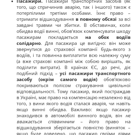
Пасажири.
Пасажири транспортних засобів (як
того, що спричинив аварію, так і іншого) також є
потерпілими третіми особами. Їхнє право –
отримати відшкодування
в повному обсязі
за всі
завдані травми чи збитки. В обставинах, коли
обидва водії винні, обов’язок компенсувати шкоду
пасажирам покладається
на обох водіїв
солідарно
. Для пасажира це вигідно: він може
звернутися до страхової компанії будь-якого з
водіїв, і та повинна виплатити всю належну суму
(а вже страхові компанії між собою вирішать, як
поділити витрати). В країнах ЄС, до речі, діє
подібний підхід –
усі пасажири транспортного
засобу (окрім самого водія)
обов’язково
покриваються полісом страхування цивільної
відповідальності​. Тому пасажир, який постраждав
в Україні, має право на компенсацію незалежно від
того, з вини якого водія сталася аварія, чи навіть
якщо винні обидва. Важливо: якщо пасажир
знаходився в автомобілі винного водія, він
не
вважається співвинним
– його право на
відшкодування зберігається повністю (виняток –
якщо буде доведено, що пасажир своїми діями