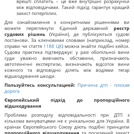
врешті сплатить – це вже внутрішні розрахунки
між відповідачами. Такий підхід гарантує кращий
захист потерпілих.
Для ознайомлення з конкретними рішеннями ви
можете переглянути Єдиний державний
реєстр
судових рішень
(України), де публікуються судові
постанови. За ключовими словами (наприклад, номер
справи чи стаття
1188
ЦК
) можна знайти подібні кейси.
Судова практика підтверджує: у разі обопільної вини
суди уважно вивчають обставини, призначають
автотехнічні експертизи, визначають відсоток вини
кожного та відповідно ділять між водіями тягар
відшкодування шкоди.
Пользуйтесь консультацией:
Причина дтп - плохая
дорога
Європейський підхід до пропорційного
відшкодування
Проблема розподілу відповідальності при ДТП з
кількома винуватцями не є унікальною для України. В
країнах Європейського Союзу діють подібні принципи
пропорційного відшкодування
та посилений захист