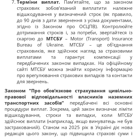
Терміни виплат.
Пам’ятайте, що за законом
страховик зобов’язаний виплатити належне
відшкодування у визначений строк (як правило,
до 90 днів з дати звернення з усіма документами,
згідно із Законом про ОСЦПВ). Контролюйте
дотримання строків і, за потреби, звертайтеся із
скаргою до
МТСБУ
– Motor (Transport) Insurance
Bureau of Ukraine. МТСБУ – це об’єднання
страховиків, яке здійснює нагляд за страховими
виплатами та гарантує компенсації у
передбачених законом випадках. На офіційному
сайті МТСБУ можна знайти корисну інформацію
про врегулювання страхових випадків та контакти
для звернень.
Законом “Про обов’язкове страхування цивільно-
правової відповідальності власників наземних
транспортних засобів”
передбачені всі основні
процедури виплат. Зокрема, цей закон визначає ліміти
відшкодування, строки та випадки, коли МТСБУ
здійснює виплати (наприклад, якщо винуватець не був
застрахований). Станом на 2025 рік в Україні діє нова
редакція цього закону, що підвищила страхові суми і