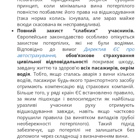
принцип, коли мінімальна вина потерпілого
повністю позбавляє його права на відшкодування
(така норма колись існувала, але зараз майже
всюди скасована як несправедлива).
Повний захист “слабких” учасників.
Європейське законодавство особливо опікується
захистом потерпілих, які не були водіями.
Відповідно до вимог
Директив ЄС про
автострахування
,
обов’язкове страхування
цивільної відповідальності
покриває шкоду,
завдану життю та здоров’ю
всіх пасажирів, окрім
водія
. Тобто, якщо сталась аварія з вини кількох
водіїв, пасажири будь-якого транспортного засобу
отримають компенсацію від страхових компаній.
Більше того, у ряді країн ЄС встановлено правило,
за яким пішоходи і велосипедисти як найбільш
уразливі учасники руху отримують
відшкодування завжди, навіть якщо частково
порушили правила (за винятком випадків грубої
необережності потерпілого). Такий підхід
забезпечує, що потерпілі не залишаться без
допомоги через складнощі з визначенням вини.