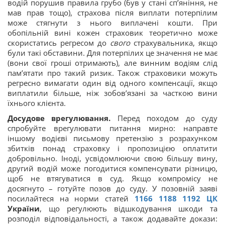
водій порушив правила грубо (був у стані сп’яніння, не
мав прав тощо), страхова після виплати потерпілим
може стягнути з нього виплачені кошти. При
обопільній вині кожен страховик теоретично може
скористатись регресом до
свого
страхувальника, якщо
були такі обставини. Для потерпілих це значення не має
(вони свої гроші отримають), але винним водіям слід
пам’ятати про такий ризик. Також страховики можуть
регресно вимагати один від одного компенсації, якщо
виплатили більше, ніж зобов’язані за часткою вини
їхнього клієнта.
Досудове врегулювання.
Перед походом до суду
спробуйте врегулювати питання мирно: направте
іншому водієві письмову претензію з розрахунком
збитків понад страховку і пропозицією оплатити
добровільно. Іноді, усвідомлюючи свою більшу вину,
другий водій може погодитися компенсувати різницю,
щоб не втягуватися в суд. Якщо компромісу не
досягнуто – готуйте позов до суду. У позовній заяві
посилайтеся на норми статей
1166
1188
1192
ЦК
України
, що регулюють відшкодування шкоди та
розподіл відповідальності, а також додавайте докази: