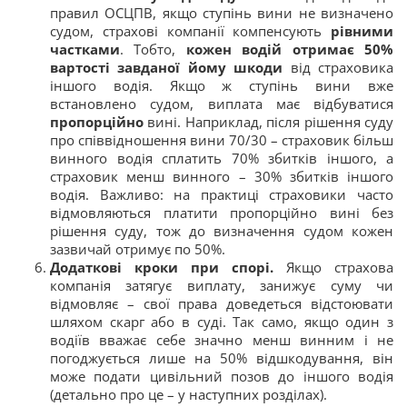
правил ОСЦПВ, якщо ступінь вини не визначено
судом, страхові компанії компенсують
рівними
частками
. Тобто,
кожен водій отримає 50%
вартості завданої йому шкоди
від страховика
іншого водія​. Якщо ж ступінь вини вже
встановлено судом, виплата має відбуватися
пропорційно
вині. Наприклад, після рішення суду
про співвідношення вини 70/30 – страховик більш
винного водія сплатить 70% збитків іншого, а
страховик менш винного – 30% збитків іншого
водія. Важливо: на практиці страховики часто
відмовляються платити пропорційно вині без
рішення суду​, тож до визначення судом кожен
зазвичай отримує по 50%.
Додаткові кроки при спорі.
Якщо страхова
компанія затягує виплату, занижує суму чи
відмовляє – свої права доведеться відстоювати
шляхом скарг або в суді. Так само, якщо один з
водіїв вважає себе значно менш винним і не
погоджується лише на 50% відшкодування, він
може подати цивільний позов до іншого водія
(детально про це – у наступних розділах).