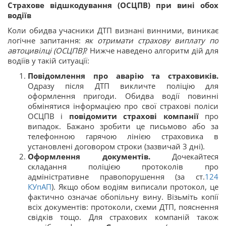
Страхове відшкодування (ОСЦПВ) при вині обох
водіїв
Коли обидва учасники ДТП визнані винними, виникає
логічне запитання:
як отримати страхову виплату по
автоцивілці (ОСЦПВ)
? Нижче наведено алгоритм дій для
водіїв у такій ситуації:
Повідомлення про аварію та страховиків.
Одразу після ДТП викличте поліцію для
оформлення пригоди. Обидва водії повинні
обмінятися інформацією про свої страхові поліси
ОСЦПВ і
повідомити страхові компанії
про
випадок. Бажано зробити це письмово або за
телефонною гарячою лінією страховика в
установлені договором строки (зазвичай 3 дні).
Оформлення документів.
Дочекайтеся
складання поліцією протоколів про
адміністративне правопорушення (за ст.
124
КУпАП
). Якщо обом водіям виписали протокол, це
фактично означає обопільну вину. Візьміть копії
всіх документів: протоколи, схеми ДТП, пояснення
свідків тощо. Для страхових компаній також