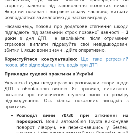
сторони, залежно від задоволення позовних вимог.
Якщо ви позивач і виграєте справу частково, витрати
розподіляться за аналогією до частки виграшу.
Насамкінець, позови про додаткове стягнення шкоди
підпадають під загальний строк позовної давності –
3
роки
з дня ДТП. Не зволікайте: після отримання
страхової виплати підрахуйте свої невідшкодовані
збитки і, якщо вони значні, дійте оперативно.
Користуйтеся консультацією:
Що таке регресний
позов, або відповідальність водія при ДТП
Приклади судової практики в Україні
Українські суди неодноразово розглядали спори щодо
ДТП з обопільною виною. Як правило, виникають
питання про визначення ступеня вини та розміру
відшкодування. Ось кілька показових випадків з
практики:
Розподіл вини 70/30 при зіткненні на
перехресті.
Водій автомобіля Toyota виконував
поворот ліворуч, не переконавшись у безпеці