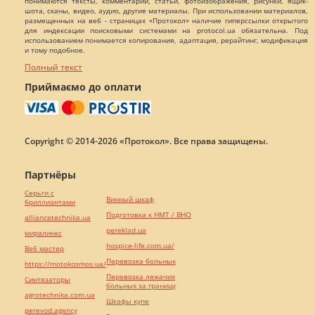
понимаются тексты, комментарии, статьи, фотоизображения, рисунки, ящик-
шота, сканы, видео, аудио, другие материалы. При использовании материалов,
размещенных на веб - страницах «Протокол» наличие гиперссылки открытого
для индексации поисковыми системами на protocol.ua обязательна. Под
использованием понимается копирования, адаптация, рерайтинг, модификация
и тому подобное.
Полный текст
Приймаємо до оплати
Copyright © 2014-2026 «Протокол». Все права защищены.
Партнёры
Серьги с
Винный шкаф
бриллиантами
Подготовка к НМТ / ВНО
alliancetechnika.ua
pereklad.ua
миралинкс
hospice-life.com.ua/
Веб мастер
Перевозка больных
https://motokosmos.ua/
Перевозка лежачих
Синтезаторы
больных за границу
agrotechnika.com.ua
Шкафы купе
perevod.agency