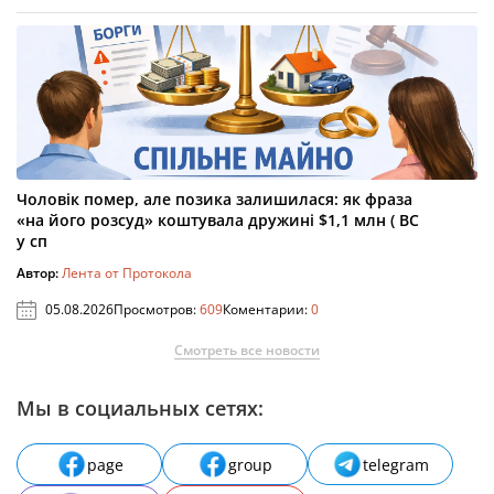
Чоловік помер, але позика залишилася: як фраза
«на його розсуд» коштувала дружині $1,1 млн ( ВС
у сп
Автор:
Лента от Протокола
05.08.2026
Просмотров:
609
Коментарии:
0
Смотреть все новости
Мы в социальных сетях:
page
group
telegram