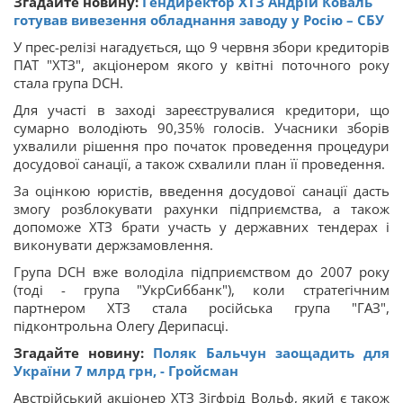
Згадайте новину:
Гендиректор ХТЗ Андрій Коваль
готував вивезення обладнання заводу у Росію – СБУ
У прес-релізі нагадується, що 9 червня збори кредиторів
ПАТ "ХТЗ", акціонером якого у квітні поточного року
стала група DCH.
Для участі в заході зареєструвалися кредитори, що
сумарно володіють 90,35% голосів. Учасники зборів
ухвалили рішення про початок проведення процедури
досудової санації, а також схвалили план її проведення.
За оцінкою юристів, введення досудової санації дасть
змогу розблокувати рахунки підприємства, а також
допоможе ХТЗ брати участь у державних тендерах і
виконувати держзамовлення.
Група DCH вже володіла підприємством до 2007 року
(тоді - група "УкрСиббанк"), коли стратегічним
партнером ХТЗ стала російська група "ГАЗ",
підконтрольна Олегу Дерипасці.
Згадайте новину:
Поляк Бальчун заощадить для
України 7 млрд грн, - Гройсман
Австрійський акціонер ХТЗ Зігфрід Вольф, який є також