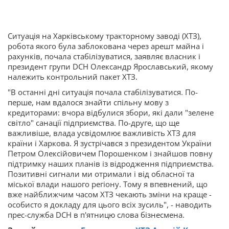
Ситуація на Харківському тракторному заводі (ХТЗ),
робота якого була заблокована через арешт майна і
рахунків, почала стабілізуватися, заявляє власник і
президент групи DCH Олександр Ярославський, якому
належить контрольний пакет ХТЗ.
"В останні дні ситуація почала стабілізуватися. По-
перше, нам вдалося знайти спільну мову з
кредиторами: вчора відбулися збори, які дали "зелене
світло" санації підприємства. По-друге, що ще
важливіше, влада усвідомлює важливість ХТЗ для
країни і Харкова. Я зустрічався з президентом України
Петром Олексійовичем Порошенком і знайшов повну
підтримку наших планів із відродження підприємства.
Позитивні сигнали ми отримали і від обласної та
міської влади нашого регіону. Тому я впевнений, що
вже найближчим часом ХТЗ чекають зміни на краще -
особисто я докладу для цього всіх зусиль", - наводить
прес-служба DCH в п'ятницю слова бізнесмена.