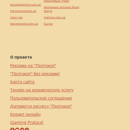
Брендовые сумки
europeservice.com.ua
Натяжные потолки Nova
mk-translations.ua
Stelya
текст юа
maltina.com.ua
kievperevod.com.ua
Cылки
О проекте
Реклама на "Протокол"
"Протокол" без реклами!
Карта сайта
Тендер на юридическую услугу
Пользовательское соглашение
Допомогти ресурсу "Протокол"
Кредит онлайн
iGaming Protocol