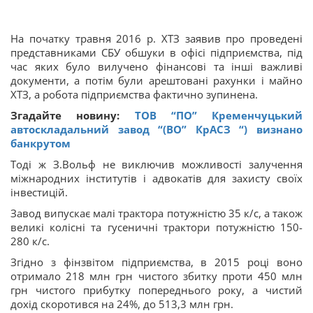
На початку травня 2016 р. ХТЗ заявив про проведені
представниками СБУ обшуки в офісі підприємства, під
час яких було вилучено фінансові та інші важливі
документи, а потім були арештовані рахунки і майно
ХТЗ, а робота підприємства фактично зупинена.
Згадайте новину:
ТОВ “ПО” Кременчуцький
автоскладальний завод “(ВО” КрАСЗ “) визнано
банкрутом
Тоді ж З.Вольф не виключив можливості залучення
міжнародних інститутів і адвокатів для захисту своїх
інвестицій.
Завод випускає малі трактора потужністю 35 к/с, а також
великі колісні та гусеничні трактори потужністю 150-
280 к/с.
Згідно з фінзвітом підприємства, в 2015 році воно
отримало 218 млн грн чистого збитку проти 450 млн
грн чистого прибутку попереднього року, а чистий
дохід скоротився на 24%, до 513,3 млн грн.