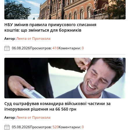
НБУ змінив правила примусового списання
коштів: що зміниться для боржників
Автор:
Лента от Протокола
06.08.2026
Просмотров:
416
Коментарии:
0
Суд оштрафував командира військової частини за
ігнорування рішення на 66 560 грн
Автор:
Лента от Протокола
05.08.2026
Просмотров:
520
Коментарии:
0