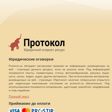
Юридические оговорки
Protocol.ua обладает авторскими правами на информацию, размещенную на
веб - страницах данного ресурса, если не указано иное. Под информацией
понимаются тексты, комментарии, статьи, фотоизображения, рисунки, ящик-
шота, сканы, видео, аудио, другие материалы. При использовании материалов,
размещенных на веб - страницах «Протокол» наличие гиперссылки открытого
для индексации поисковыми системами на protocol.ua обязательна. Под
использованием понимается копирования, адаптация, рерайтинг, модификация
и тому подобное.
Полный текст
Приймаємо до оплати