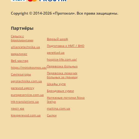
Copyright © 2014-2026 «Протокол». Все права защищены.
Партнёры
Серьги с
Винный шкаф
бриллиантами
Подготовка к НМТ / ВНО
alliancetechnika.ua
pereklad.ua
миралинкс
hospice-life.com.ua/
Веб мастер
Перевозка больных
https://motokosmos.ua/
Перевозка лежачих
Синтезаторы
больных за границу
agrotechnika.com.ua
Шкафы купе
perevod.agency
Брендовые сумки
europeservice.com.ua
Натяжные потолки Nova
mk-translations.ua
Stelya
текст юа
maltina.com.ua
kievperevod.com.ua
Cылки