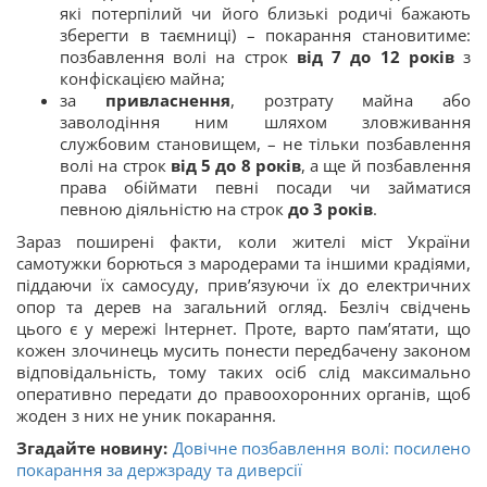
які потерпілий чи його близькі родичі бажають
зберегти в таємниці) – покарання становитиме:
позбавлення волі на строк
від 7 до 12 років
з
конфіскацією майна;
за
привласнення
, розтрату майна або
заволодіння ним шляхом зловживання
службовим становищем, – не тільки позбавлення
волі на строк
від 5 до 8 років
, а ще й позбавлення
права обіймати певні посади чи займатися
певною діяльністю на строк
до 3 років
.
Зараз поширені факти, коли жителі міст України
самотужки борються з мародерами та іншими крадіями,
піддаючи їх самосуду, прив’язуючи їх до електричних
опор та дерев на загальний огляд. Безліч свідчень
цього є у мережі Інтернет. Проте, варто пам’ятати, що
кожен злочинець мусить понести передбачену законом
відповідальність, тому таких осіб слід максимально
оперативно передати до правоохоронних органів, щоб
жоден з них не уник покарання.
Згадайте новину:
Довічне позбавлення волі: посилено
покарання за держзраду та диверсії