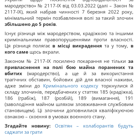
мародерство» № 2117-IX від 03.03.2022 (далі – Закон №
2117-IX), який набрав чинності 7 березня 2022 року,
мінімальний термін позбавлення волі за такий злочин
збільшено до 5 років
.
Існує різниця між мародерством, крадіжкою та іншими
кримінальними правопорушеннями проти власності.
Ця різниця полягає
в місці викрадення
та у тому,
в
кого саме
щось вкрали.
Законом № 2117-IX посилено покарання не тільки
за
привласнення на полі бою майна поранених та
вбитих
(мародерство), а ще й за використання
трагічних обставин, бойових дій для власної наживи,
адже зміни до
Кримінального кодексу
торкнулися й
складу злочинів, передбачених у статтях 185 (крадіжка),
186 (грабіж), 187 (розбій), 189 (вимагання), 191
(заволодіння майном шляхом зловживання службовим
становищем). Ці злочини доповнилися кваліфікуючою
ознакою – скоєння в умовах воєнного стану.
Згадайте новину:
Освітян – колаборантів будуть
саджати за грати