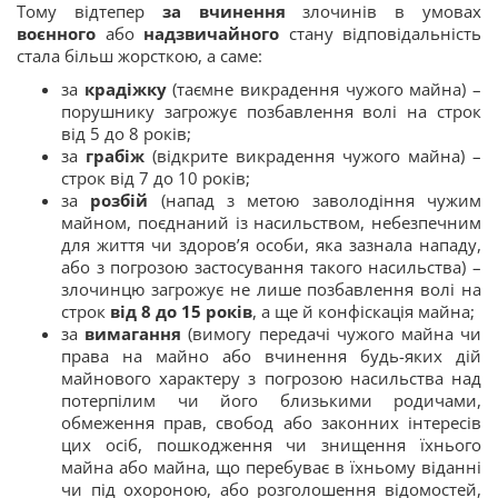
Тому відтепер
за вчинення
злочинів в умовах
воєнного
або
надзвичайного
стану відповідальність
стала більш жорсткою, а саме:
за
крадіжку
(таємне викрадення чужого майна) –
порушнику загрожує позбавлення волі на строк
від 5 до 8 років;
за
грабіж
(відкрите викрадення чужого майна) –
строк від 7 до 10 років;
за
розбій
(напад з метою заволодіння чужим
майном, поєднаний із насильством, небезпечним
для життя чи здоров’я особи, яка зазнала нападу,
або з погрозою застосування такого насильства) –
злочинцю загрожує не лише позбавлення волі на
строк
від 8 до 15 років
, а ще й конфіскація майна;
за
вимагання
(вимогу передачі чужого майна чи
права на майно або вчинення будь-яких дій
майнового характеру з погрозою насильства над
потерпілим чи його близькими родичами,
обмеження прав, свобод або законних інтересів
цих осіб, пошкодження чи знищення їхнього
майна або майна, що перебуває в їхньому віданні
чи під охороною, або розголошення відомостей,