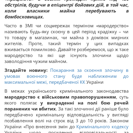
обстрілів, будучи в епіцентрі бойових дій, в той час,
коли власники майна перебувають в
бомбосховищах.
Часто в ЗМІ чи соцмережах терміном «мародерство»
називають будь-яку скоєну в цей період крадіжку – чи
то товару в магазинах, чи майна з домівок мирних
жителів. Проте, такий термін у цих випадках
вживається помилково. Давайте розберемося, що ж таке
мародерство та які ще існують злочини щодо
заволодіння чужим майном.
Згадайте новину:
Покарання за скоєння злочину в
умовах воєнного стану буде наближеним до
максимальної межі, передбаченої
КК
України
В межах українського кримінального законодавства
мародерство є військовим правопорушенням
, суть
якого полягає
у викраденні на полі бою речей
поранених чи вбитих
. За такі злочинні дії раніше було
передбачено кримінальну відповідальність у вигляді
позбавлення волі на строк від 3 до 10 років. Законом
України «Про внесення змін до
Кримінального кодексу
України щодо посилення відповідальності за