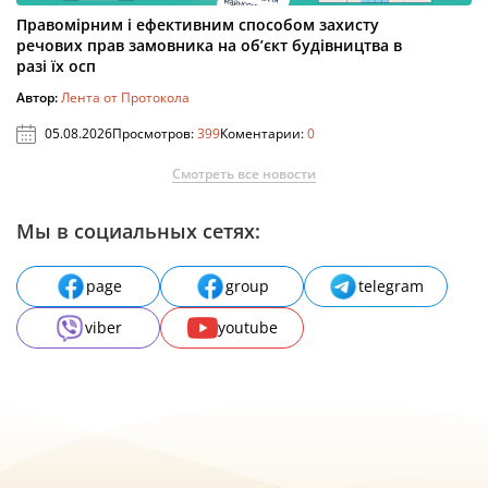
Правомірним і ефективним способом захисту
речових прав замовника на об’єкт будівництва в
разі їх осп
Автор:
Лента от Протокола
05.08.2026
Просмотров:
399
Коментарии:
0
Смотреть все новости
Мы в социальных сетях:
page
group
telegram
viber
youtube