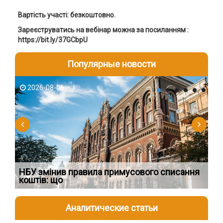
Вартість участі: безкоштовно.
Зареєструватись на вебінар можна за посиланням :
https://bit.ly/37GCbpU
Популярные новости
2026-08-06
2
о
НБУ змінив правила примусового списання
Пр
коштів: що
за
Аналитические статьи