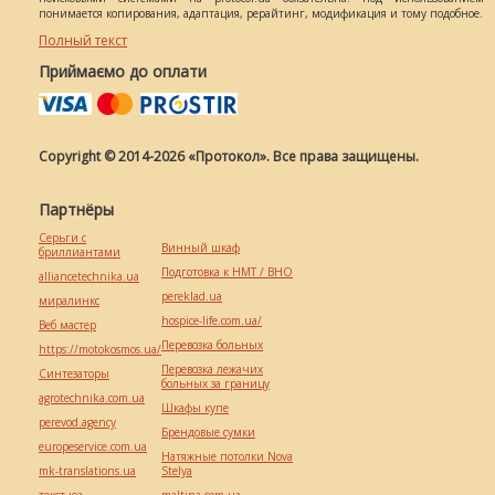
понимается копирования, адаптация, рерайтинг, модификация и тому подобное.
Полный текст
Приймаємо до оплати
Copyright © 2014-2026 «Протокол». Все права защищены.
Партнёры
Серьги с
Винный шкаф
бриллиантами
Подготовка к НМТ / ВНО
alliancetechnika.ua
pereklad.ua
миралинкс
hospice-life.com.ua/
Веб мастер
Перевозка больных
https://motokosmos.ua/
Перевозка лежачих
Синтезаторы
больных за границу
agrotechnika.com.ua
Шкафы купе
perevod.agency
Брендовые сумки
europeservice.com.ua
Натяжные потолки Nova
mk-translations.ua
Stelya