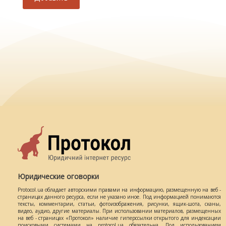
Юридические оговорки
Protocol.ua обладает авторскими правами на информацию, размещенную на веб -
страницах данного ресурса, если не указано иное. Под информацией понимаются
тексты, комментарии, статьи, фотоизображения, рисунки, ящик-шота, сканы,
видео, аудио, другие материалы. При использовании материалов, размещенных
на веб - страницах «Протокол» наличие гиперссылки открытого для индексации
поисковыми системами на protocol.ua обязательна. Под использованием