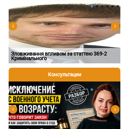
2026-08-04
2
Зловживання впливом за статтею 369-2
Пе
Кримінального
пі
Консультации
2026-08-06
2