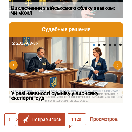
 на
Виключення з військового обліку за віком:
Ис
чи можл
во
Судебные решения
2026-08-06
2
У разі наявності сумніву у висновку
Як
експерта, суд
вк
0
1140
Просмотров
Понравилось