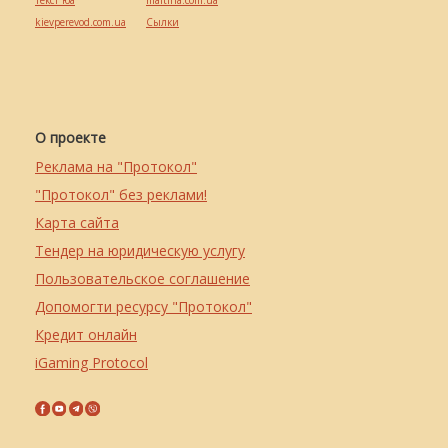
текст юа
maltina.com.ua
kievperevod.com.ua
Cылки
О проекте
Реклама на "Протокол"
"Протокол" без реклами!
Карта сайта
Тендер на юридическую услугу
Пользовательское соглашение
Допомогти ресурсу "Протокол"
Кредит онлайн
iGaming Protocol