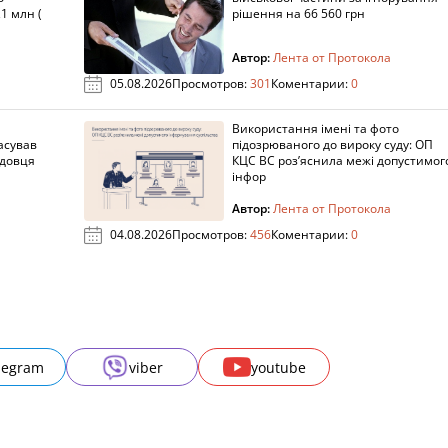
1 млн (
рішення на 66 560 грн
Автор:
Лента от Протокола
05.08.2026
Просмотров:
301
Коментарии:
0
Використання імені та фото
асував
підозрюваного до вироку суду: ОП
адовця
КЦС ВС роз’яснила межі допустимог
інфор
Автор:
Лента от Протокола
04.08.2026
Просмотров:
456
Коментарии:
0
legram
viber
youtube