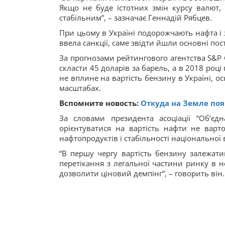
Якщо не буде істотних змін курсу валют,
стабільним”, – зазначає Геннадій Рябцев.
При цьому в Україні подорожчають нафта і 
ввела санкції, саме звідти йшли основні пос
За прогнозами рейтингового агентства S&P G
скласти 45 доларів за барель, а в 2018 році
не вплине на вартість бензину в Україні, 
масштабах.
Вспомните новость:
Откуда на Земле по
За словами президента асоціації “Об’єд
орієнтуватися на вартість нафти не варт
нафтопродуктів і стабільності національної
“В першу чергу вартість бензину залежати
перетікання з легальної частини ринку в не
дозволити ціновий демпінг”, – говорить він.