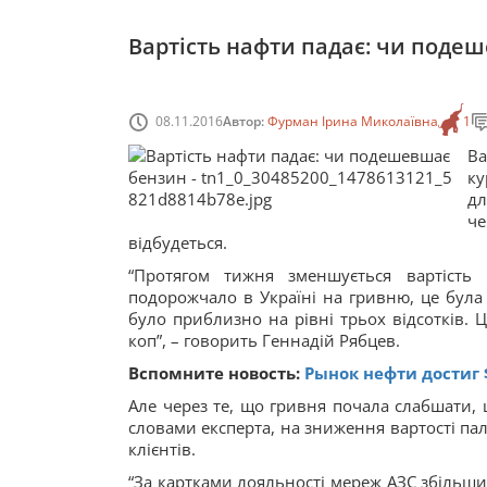
Вартість нафти падає: чи поде
08.11.2016
Автор:
Фурман Ірина Миколаївна
1
Ва
ку
дл
че
відбудеться.
“Протягом тижня зменшується вартість
подорожчало в Україні на гривню, це була
було приблизно на рівні трьох відсотків. 
коп”, – говорить Геннадій Рябцев.
Вспомните новость:
Рынок нефти достиг 
Але через те, що гривня почала слабшати,
словами експерта, на зниження вартості пал
клієнтів.
“За картками лояльності мереж АЗС збільши