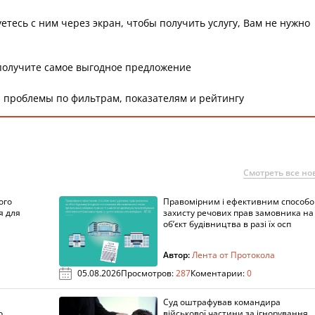
етесь с ним через экран, чтобы получить услугу, Вам не нужно
получите самое выгодное предложение
 проблемы по фильтрам, показателям и рейтингу
Смотреть все но
ого
Правомірним і ефективним способ
я для
захисту речових прав замовника на
об’єкт будівництва в разі їх осп
Автор:
Лента от Протокола
05.08.2026
Просмотров:
287
Коментарии:
0
Суд оштрафував командира
о
військової частини за ігнорування