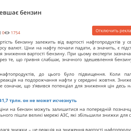
шевшає бензин
Отключить рекл
0
1754
ртість бензину залежить від вартості нафтопродуктів у сві
рсу валют. Ціни на нафту почали падати, а значить, є підс
я зниження вартості бензину. При цьому експерти зазнача
рез те, що гривня слабшає, значного здешевлення бензин
 нафтопродуктів, до цього було підвищення. Коли па
 реакція на подорожчання нафти у середині жовтня. Зниж
Це означає, що з’явився потенціал для зниження цін десь н
$1,7 трлн. он не может исчезнуть
 ціни на бензин можуть залишитися на попередній позначці
ьного пішли великі мережі АЗС, які збільшили знижки для с
лася знижки – це реакція на зниження вартості нафтопродук