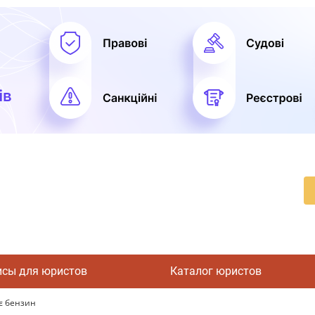
исы для юристов
Каталог юристов
є бензин