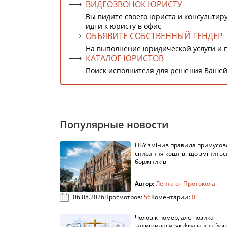
ВИДЕОЗВОНОК ЮРИСТУ
Вы видите своего юриста и консультиру
идти к юристу в офис
ОБЪЯВИТЕ СОБСТВЕННЫЙ ТЕНДЕР
На выполнение юридической услуги и 
КАТАЛОГ ЮРИСТОВ
Поиск исполнителя для решения Вашей
Популярные новости
НБУ змінив правила примусов
списання коштів: що змінитьс
боржників
Автор:
Лента от Протокола
06.08.2026
Просмотров:
56
Коментарии:
0
Чоловік помер, але позика
залишилася: як фраза «на йог