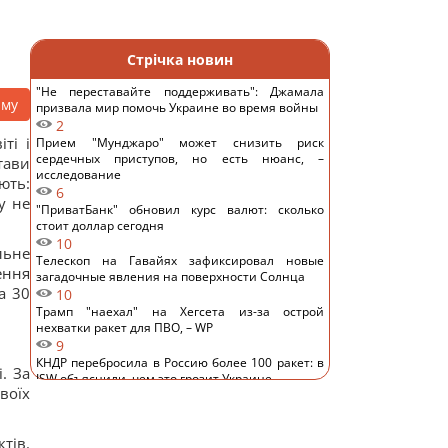
Стрічка новин
"Не переставайте поддерживать": Джамала
аму
призвала мир помочь Украине во время войны
2
ті і
Прием "Мунджаро" может снизить риск
сердечных приступов, но есть нюанс, –
тави
исследование
ють:
6
у не
"ПриватБанк" обновил курс валют: сколько
стоит доллар сегодня
10
льне
Телескоп на Гавайях зафиксировал новые
ення
загадочные явления на поверхности Солнца
а 30
10
Трамп "наехал" на Хегсета из-за острой
нехватки ракет для ПВО, – WP
9
КНДР перебросила в Россию более 100 ракет: в
. За
ISW объяснили, чем это грозит Украине
воїх
11
Гороскоп на 6 августа: Стрельцам -
замедлиться, Скорпионам - перенапряжение
тів.
13