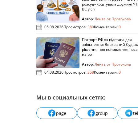
розсуд» коштувала дружині $1,
ВС у сп
Автор:
Лента от Протокола
05.08.2026
Просмотров:
380
Коментарии:
0
Паспорт РФ як підстава для
звільнення: Верховний Суд ск
рішення про поновлення пос
на ро
Автор:
Лента от Протокола
04.08.2026
Просмотров:
358
Коментарии:
0
Мы в социальных сетях:
page
group
te