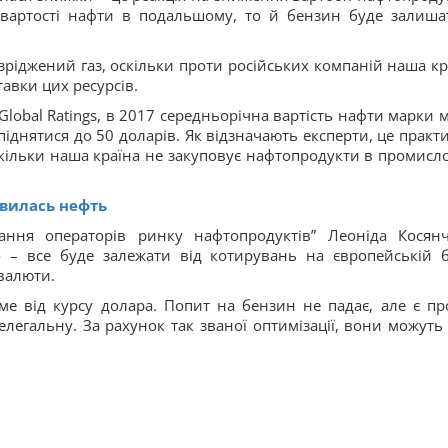
 вартості нафти в подальшому, то й бензин буде залиша
зріджений газ, оскільки проти російських компаній наша кр
тавки цих ресурсів.
lobal Ratings, в 2017 середньорічна вартість нафти марки 
 піднятися до 50 доларів. Як відзначають експерти, це практ
оскільки наша країна не закуповує нафтопродукти в промисл
явилась нефть
нання операторів ринку нафтопродуктів” Леоніда Косянч
о – все буде залежати від котирувань на європейській б
 валюти.
ме від курсу долара. Попит на бензин не падає, але є пр
легальну. За рахунок так званої оптимізації, вони можуть 