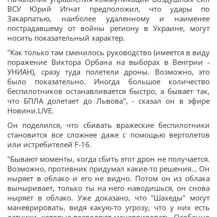
ВСУ Юрий Игнат предположил, что удары по
Закарпатью, наиболее удаленному и наименее
пострадавшему от войны региону в Украине, могут
носить показательный характер.
"Как только там сменилось руководство (имеется в виду
поражение Виктора Орбана на выборах в Венгрии -
УНИАН), сразу туда полетели дроны. Возможно, это
было показательно. Иногда большое количество
беспилотников останавливается быстро, а бывает так,
что БПЛА долетает до Львова", - сказал он в эфире
Новини.LIVE.
Он поделился, что сбивать вражеские беспилотники
становится все сложнее даже с помощью вертолетов
или истребителей F-16.
"Бывают моменты, когда сбить этот дрон не получается.
Возможно, противник придумал какие-то решения... Он
ныряет в облако и его не видно. Потом он из облака
выныривает, только ты на него наводишься, он снова
ныряет в облако. Уже доказано, что "Шахеды" могут
маневрировать, видя какую-то угрозу, что у них есть