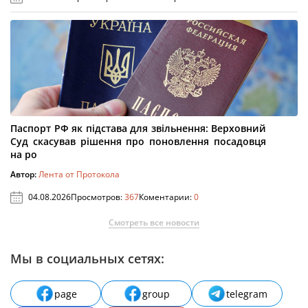
Паспорт РФ як підстава для звільнення: Верховний
Суд скасував рішення про поновлення посадовця
на ро
Автор:
Лента от Протокола
04.08.2026
Просмотров:
367
Коментарии:
0
Смотреть все новости
Мы в социальных сетях:
page
group
telegram