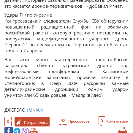
датчики, которые позволяют маневрировать. Особенно
это касается дронов-перехватчиков", - добавил Игнат.
Удары РФ по Украине
Контрразведка и следователи Службы СБУ обнаружили
повышенный радиационный фон на обломках
российской ракеты, которую россияне поставили на
вооружение модифицированного ударного дрона
"Герань-2" во время атаки на Черниговскую область в
ночь на 7 апреля.
Вас также могут заинтересовать новости:Россия
разрешила сбивать украинские дроны над
нефтегазовыми платформами в Каспийском
мореУкраинские защитники провели зачистку в
Степногорске: в Deep State раскрыли важные
деталиУкраинские дронщики одним ударом
уничтожили 65 кадыровцев, - Мадяр (видео)
ДЖЕРЕЛО :
UNIAN
0
92
0
Просмотров
Коментарии
Понравилось