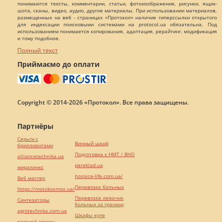
понимаются тексты, комментарии, статьи, фотоизображения, рисунки, ящик-
шота, сканы, видео, аудио, другие материалы. При использовании материалов,
размещенных на веб - страницах «Протокол» наличие гиперссылки открытого
для индексации поисковыми системами на protocol.ua обязательна. Под
использованием понимается копирования, адаптация, рерайтинг, модификация
и тому подобное.
Полный текст
Приймаємо до оплати
Copyright © 2014-2026 «Протокол». Все права защищены.
Партнёры
Серьги с
Винный шкаф
бриллиантами
Подготовка к НМТ / ВНО
alliancetechnika.ua
pereklad.ua
миралинкс
hospice-life.com.ua/
Веб мастер
Перевозка больных
https://motokosmos.ua/
Перевозка лежачих
Синтезаторы
больных за границу
agrotechnika.com.ua
Шкафы купе
perevod.agency