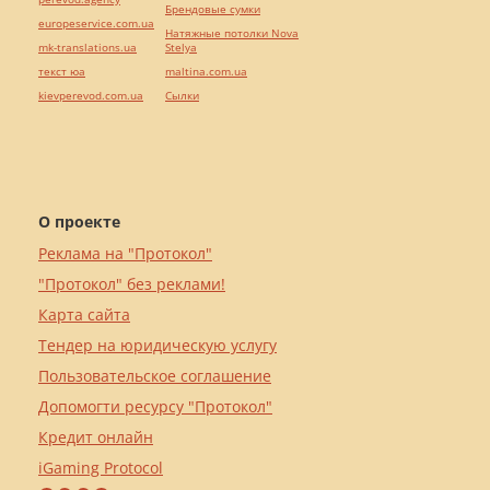
Брендовые сумки
europeservice.com.ua
Натяжные потолки Nova
mk-translations.ua
Stelya
текст юа
maltina.com.ua
kievperevod.com.ua
Cылки
О проекте
Реклама на "Протокол"
"Протокол" без реклами!
Карта сайта
Тендер на юридическую услугу
Пользовательское соглашение
Допомогти ресурсу "Протокол"
Кредит онлайн
iGaming Protocol