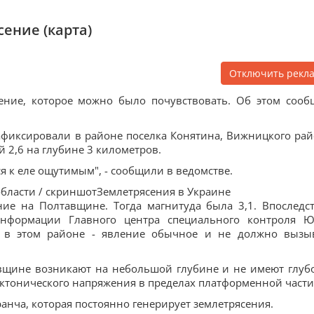
ение (карта)
Отключить рекл
ение, которое можно было почувствовать. Об этом сооб
афиксировали в районе поселка Конятина, Вижницкого рай
 2,6 на глубине 3 километров.
я к еле ощутимым", - сообщили в ведомстве.
бласти / скриншотЗемлетрясения в Украине
ие на Полтавщине. Тогда магнитуда была 3,1. Впоследс
информации Главного центра специального контроля 
я в этом районе - явление обычное и не должно вызы
авщине возникают на небольшой глубине и не имеют глуб
тектонического напряжения в пределах платформенной части
анча, которая постоянно генерирует землетрясения.