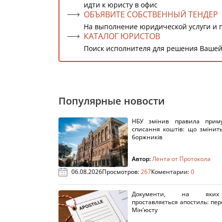
идти к юристу в офис
ОБЪЯВИТЕ СОБСТВЕННЫЙ ТЕНДЕР
На выполнение юридической услуги и 
КАТАЛОГ ЮРИСТОВ
Поиск исполнителя для решения Вашей
Популярные новости
НБУ змінив правила приму
списання коштів: що змінит
боржників
Автор:
Лента от Протокола
06.08.2026
Просмотров:
267
Коментарии:
0
Документи, на яки
проставляється апостиль: пере
Мін’юсту