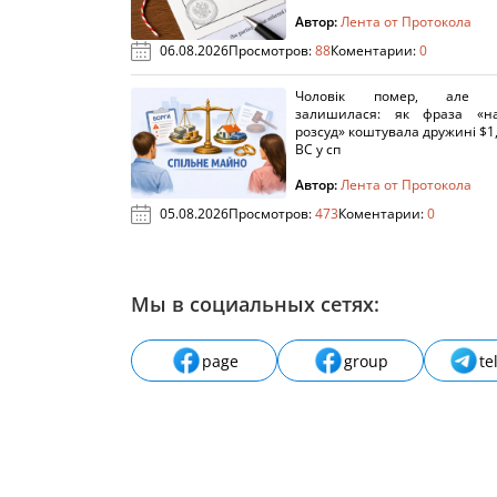
Автор:
Лента от Протокола
06.08.2026
Просмотров:
88
Коментарии:
0
Чоловік помер, але п
залишилася: як фраза «н
розсуд» коштувала дружині $1,
ВС у сп
Автор:
Лента от Протокола
05.08.2026
Просмотров:
473
Коментарии:
0
Мы в социальных сетях:
page
group
te