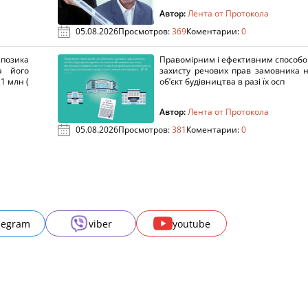
Автор:
Лента от Протокола
05.08.2026
Просмотров:
369
Коментарии:
0
озика
Правомірним і ефективним способ
а його
захисту речових прав замовника 
1 млн (
об’єкт будівництва в разі їх осп
Автор:
Лента от Протокола
05.08.2026
Просмотров:
381
Коментарии:
0
legram
viber
youtube