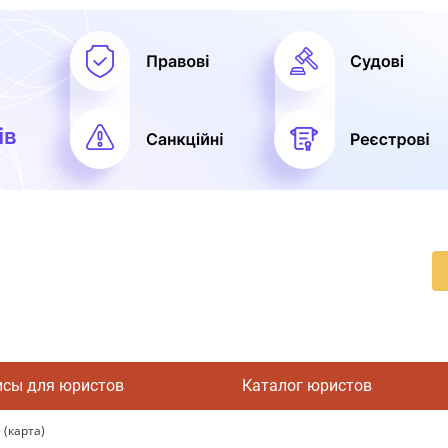
исы для юристов
Каталог юристов
(карта)