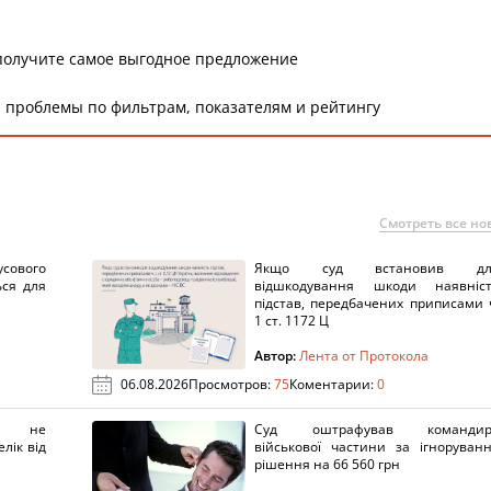
получите самое выгодное предложение
 проблемы по фильтрам, показателям и рейтингу
Смотреть все но
сового
Якщо суд встановив дл
ься для
відшкодування шкоди наявніс
підстав, передбачених приписами 
1 ст. 1172 Ц
Автор:
Лента от Протокола
06.08.2026
Просмотров:
75
Коментарии:
0
х не
Суд оштрафував командир
лік від
військової частини за ігноруван
рішення на 66 560 грн