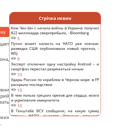
Стрічка новин
Ким Чен Ын с начала войны в Украине получил
аму
$22 миллиарда сверхприбыли, - Bloomberg
3
щает
Путин может напасть на НАТО уже осенью:
разведка США опубликовала новый прогноз, -
WSJ
она,
9
Эксперт отключил одну настройку Android – и
смартфон перестал разряжаться ночью
10
Удары России по кораблям в Черном море: в FP
раскрыли последствия
твии
10
Юрий
В чем польза грецких орехов для сердца, мозга
и укрепления иммунитета
вать
10
В Генштабе ВСУ сообщили, на какую сумму
страны НАТО выделят Украине военную
оких
помощь
.
11
США ввели новые санкции против Кубы за
сотрудничество с Китаем и РФ, – Bloomberg