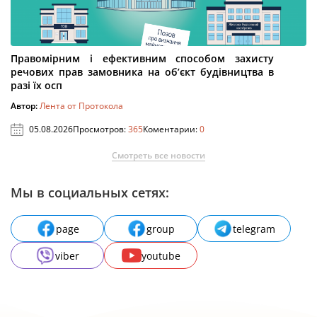
Правомірним і ефективним способом захисту
речових прав замовника на об’єкт будівництва в
разі їх осп
Автор:
Лента от Протокола
05.08.2026
Просмотров:
365
Коментарии:
0
Смотреть все новости
Мы в социальных сетях:
page
group
telegram
viber
youtube