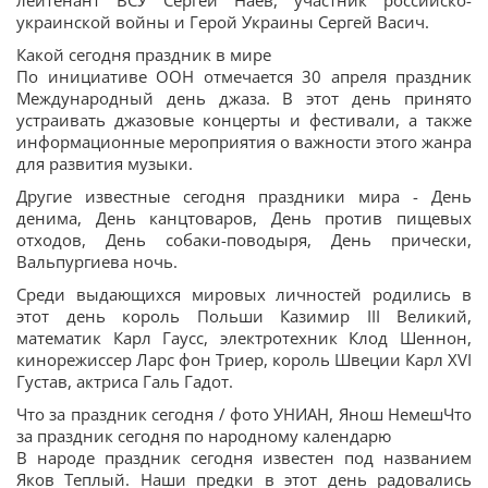
лейтенант ВСУ Сергей Наев, участник российско-
украинской войны и Герой Украины Сергей Васич.
Какой сегодня праздник в мире
По инициативе ООН отмечается 30 апреля праздник
Международный день джаза. В этот день принято
устраивать джазовые концерты и фестивали, а также
информационные мероприятия о важности этого жанра
для развития музыки.
Другие известные сегодня праздники мира - День
денима, День канцтоваров, День против пищевых
отходов, День собаки-поводыря, День прически,
Вальпургиева ночь.
Среди выдающихся мировых личностей родились в
этот день король Польши Казимир III Великий,
математик Карл Гаусс, электротехник Клод Шеннон,
кинорежиссер Ларс фон Триер, король Швеции Карл XVI
Густав, актриса Галь Гадот.
Что за праздник сегодня / фото УНИАН, Янош НемешЧто
за праздник сегодня по народному календарю
В народе праздник сегодня известен под названием
Яков Теплый. Наши предки в этот день радовались