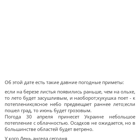
Об этой дате есть такие давние погодные приметы:
если на березе листья появились раньше, чем на ольхе,
то лето будет засушливым, и наоборот;кукушка поет - к
потеплению;ясное небо предвещает раннее лето;если
пошел град, то июнь будет грозовым.
Погода 30 апреля принесет Украине небольшое
потепление с облачностью. Осадков не ожидается, но в
большинстве областей будет ветрено.
У кого День ангела сегодня