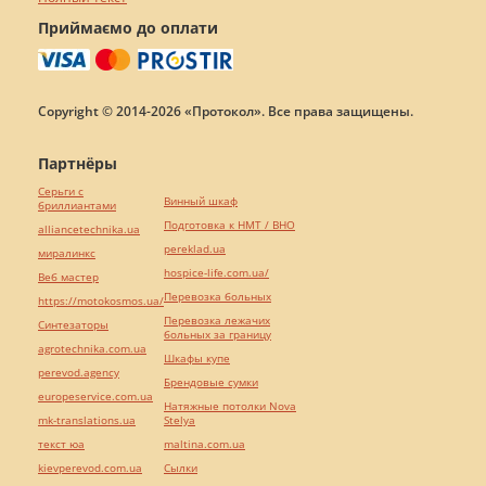
Приймаємо до оплати
Copyright © 2014-2026 «Протокол». Все права защищены.
Партнёры
Серьги с
Винный шкаф
бриллиантами
Подготовка к НМТ / ВНО
alliancetechnika.ua
pereklad.ua
миралинкс
hospice-life.com.ua/
Веб мастер
Перевозка больных
https://motokosmos.ua/
Перевозка лежачих
Синтезаторы
больных за границу
agrotechnika.com.ua
Шкафы купе
perevod.agency
Брендовые сумки
europeservice.com.ua
Натяжные потолки Nova
mk-translations.ua
Stelya
текст юа
maltina.com.ua
kievperevod.com.ua
Cылки