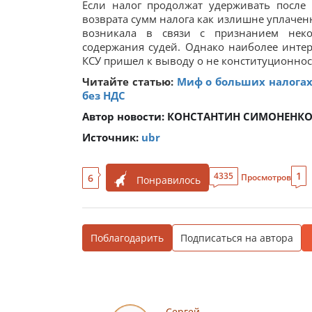
Если налог продолжат удерживать после
возврата сумм налога как излишне уплаченн
возникала в связи с признанием нек
содержания судей. Однако наиболее интер
КСУ пришел к выводу о не конституционно
Читайте статью:
Миф о больших налогах
без НДС
Автор новости:
КОНСТАНТИН СИМОНЕНК
Источник:
ubr
1
4335
6
Просмотров
Понравилось
Поблагодарить
Подписаться на автора
Сергей