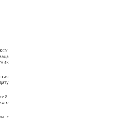
КСУ.
заца
тник
ятия
дату
сий.
кого
зи с