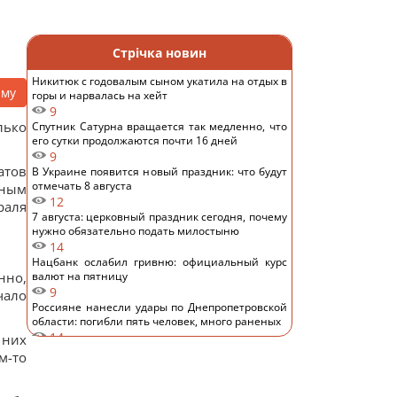
Стрічка новин
Никитюк с годовалым сыном укатила на отдых в
аму
горы и нарвалась на хейт
9
лько
Спутник Сатурна вращается так медленно, что
его сутки продолжаются почти 16 дней
9
тов
В Украине появится новый праздник: что будут
отмечать 8 августа
нным
12
раля
7 августа: церковный праздник сегодня, почему
нужно обязательно подать милостыню
14
Нацбанк ослабил гривню: официальный курс
нно,
валют на пятницу
9
чало
Россияне нанесли удары по Днепропетровской
области: погибли пять человек, много раненых
14
 них
Загадка со спичками, в которой правильный
м-то
ответ скрывается в одном движении
13