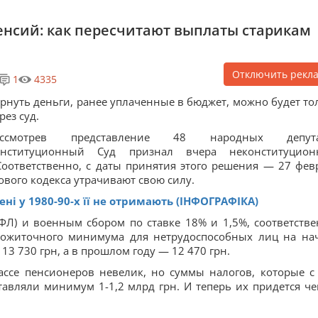
енсий: как пересчитают выплаты старикам
Отключить рекл
1
4335
рнуть деньги, ранее уплаченные в бюджет, можно будет то
рез суд.
ассмотрев представление 48 народных депута
онституционный Суд признал вчера неконституцио
оответственно, с даты принятия этого решения — 27 фев
вого кодекса утрачивают свою силу.
ені у 1980-90-х її не отримають (ІНФОГРАФІКА)
Л) и военным сбором по ставке 18% и 1,5%, соответстве
рожиточного минимума для нетрудоспособных лиц на на
 13 730 грн, а в прошлом году — 12 470 грн.
ассе пенсионеров невелик, но суммы налогов, которые с
авляли минимум 1-1,2 млрд грн. И теперь их придется че