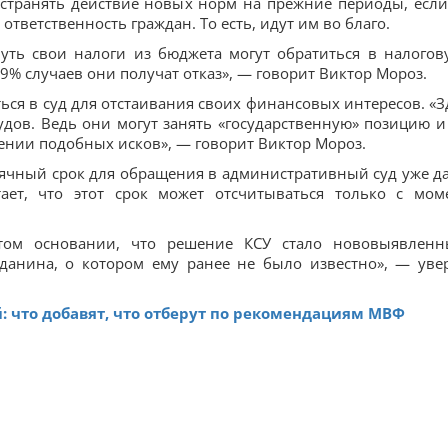
странять действие новых норм на прежние периоды, если
тветственность граждан. То есть, идут им во благо.
уть свои налоги из бюджета могут обратиться в налогов
9% случаев они получат отказ», — говорит Виктор Мороз.
ься в суд для отстаивания своих финансовых интересов. «З
удов. Ведь они могут занять «государственную» позицию и
ении подобных исков», — говорит Виктор Мороз.
сячный срок для обращения в административный суд уже д
ет, что этот срок может отсчитываться только с мом
том основании, что решение КСУ стало нововыявлен
данина, о котором ему ранее не было известно», — уве
: что добавят, что отберут по рекомендациям МВФ