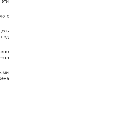
 эти
ую с
десь
 под
авно
ента
ными
рена