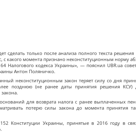
т сделать только после анализа полного текста решения 
ос, с какого момента признано неконституционным норму аб
 164 Налогового кодекса Украины», — пояснил UBR.ua сове
раины Антон Поляничко.
анный неконституционным закон теряет силу со дня прин
лее позднюю (не ранее даты принятия решения КСУ) 
закона.
оснований для возврата налога с ранее выплаченных пен
матривать потерю силы закона до момента принятия та
 152 Конституции Украины, принятые в 2016 году в свя
.