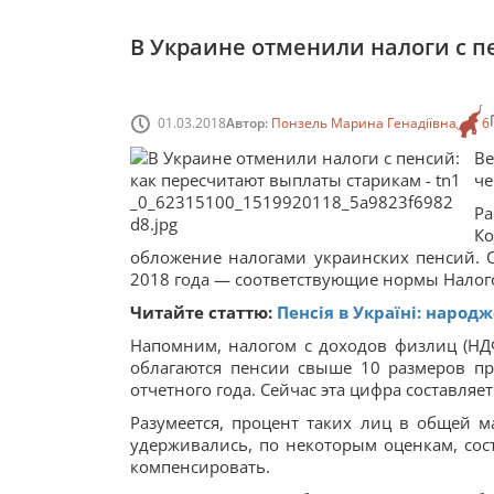
В Украине отменили налоги с п
01.03.2018
Автор:
Понзель Марина Генадіївна
6
Ве
че
Р
К
обложение налогами украинских пенсий. С
2018 года — соответствующие нормы Налого
Читайте статтю:
Пенсія в Україні: народж
Напомним, налогом с доходов физлиц (НДФ
облагаются пенсии свыше 10 размеров п
отчетного года. Сейчас эта цифра составляет
Разумеется, процент таких лиц в общей м
удерживались, по некоторым оценкам, сост
компенсировать.