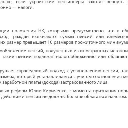
льше, если украинские пенсионеры захотят вернуть 
конно — налоги.
уции положения НK, которыми предусмотрено, что в о
доход граждан включаются суммы пенсий или ежемесяч
 их размер превышает 10 размеров прожиточного минимума
ообложение пенсий, полученных из иностранных источни
, такие пенсии подлежат налогообложению или облагают
рушает справедливый подход к установлению пенсии, так
азмера, который устанавливается с учетом соотношения м
 заработной платы (дохода) застрахованного лица.
вовых реформ Юлии Кириченко, с момента признания нор
действие и пенсии не должны больше облагаться налогом.