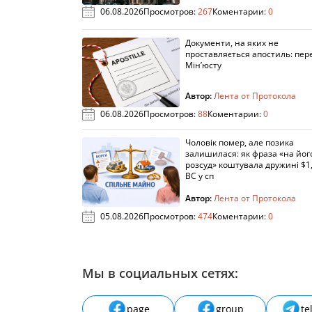
06.08.2026
Просмотров:
267
Коментарии:
0
Документи, на яких не
проставляється апостиль: пере
Мін’юсту
Автор:
Лента от Протокола
06.08.2026
Просмотров:
88
Коментарии:
0
Чоловік помер, але позика
залишилася: як фраза «на йог
розсуд» коштувала дружині $1,
ВС у сп
Автор:
Лента от Протокола
05.08.2026
Просмотров:
474
Коментарии:
0
Мы в социальных сетях:
page
group
te