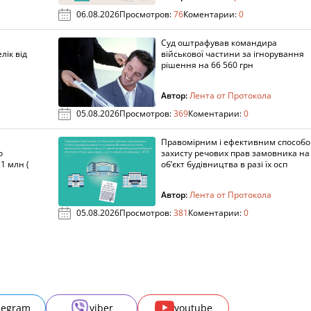
06.08.2026
Просмотров:
76
Коментарии:
0
Суд оштрафував командира
лік від
військової частини за ігнорування
рішення на 66 560 грн
Автор:
Лента от Протокола
05.08.2026
Просмотров:
369
Коментарии:
0
Правомірним і ефективним способ
о
захисту речових прав замовника на
1 млн (
об’єкт будівництва в разі їх осп
Автор:
Лента от Протокола
05.08.2026
Просмотров:
381
Коментарии:
0
legram
viber
youtube