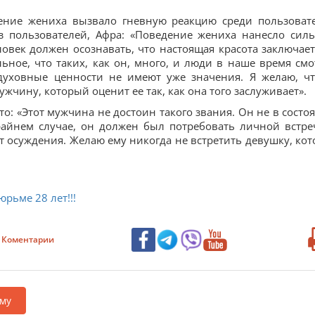
едение жениха вызвало гневную реакцию среди пользоват
з пользователей, Афра: «Поведение жениха нанесло сил
овек должен осознавать, что настоящая красота заключает
льное, что таких, как он, много, и люди в наше время смо
 духовные ценности не имеют уже значения. Я желаю, ч
чину, который оценит ее так, как она того заслуживает».
то: «Этот мужчина не достоин такого звания. Он не в состо
райнем случае, он должен был потребовать личной встре
т осуждения. Желаю ему никогда не встретить девушку, кот
рьме 28 лет!!!
Коментарии
му