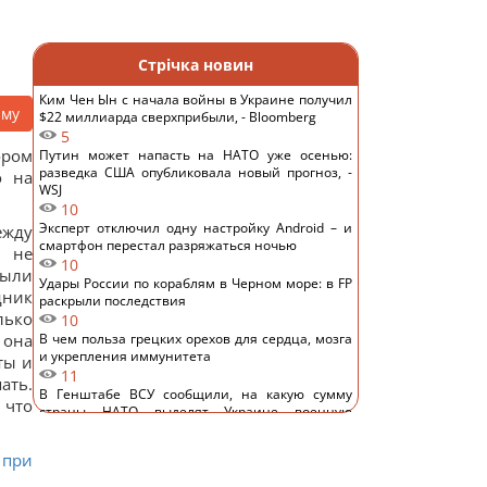
Стрічка новин
Ким Чен Ын с начала войны в Украине получил
аму
$22 миллиарда сверхприбыли, - Bloomberg
5
ором
Путин может напасть на НАТО уже осенью:
разведка США опубликовала новый прогноз, -
о на
WSJ
10
Эксперт отключил одну настройку Android – и
ежду
смартфон перестал разряжаться ночью
ы не
10
были
Удары России по кораблям в Черном море: в FP
дник
раскрыли последствия
лько
10
 она
В чем польза грецких орехов для сердца, мозга
и укрепления иммунитета
ты и
11
ать.
В Генштабе ВСУ сообщили, на какую сумму
 что
страны НАТО выделят Украине военную
помощь
12
 при
США ввели новые санкции против Кубы за
сотрудничество с Китаем и РФ, – Bloomberg