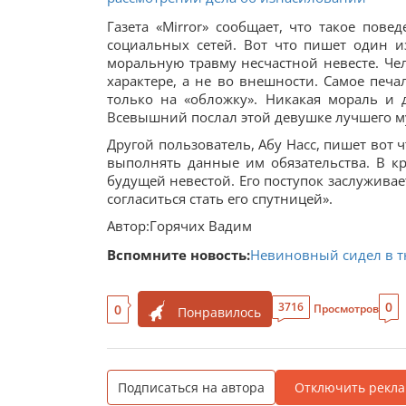
Газета «Mirror» сообщает, что такое пов
социальных сетей. Вот что пишет один и
моральную травму несчастной невесте. Чел
характере, а не во внешности. Самое печа
только на «обложку». Никакая мораль и
Всевышний послал этой девушке лучшего муж
Другой пользователь, Абу Насс, пишет вот ч
выполнять данные им обязательства. В к
будущей невестой. Его поступок заслуживае
согласиться стать его спутницей».
Автор:Горячих Вадим
Вспомните новость:
Невиновный сидел в тю
0
3716
0
Просмотров
Понравилось
Подписаться на автора
Отключить рекла