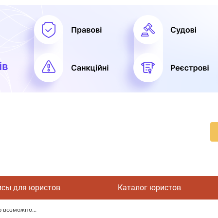
исы для юристов
Каталог юристов
 возможно...