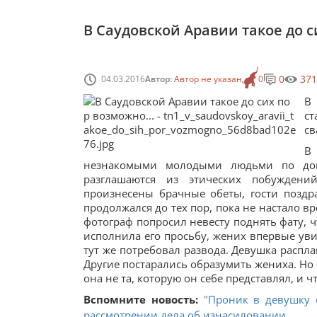
В Саудовской Аравии такое до с
0
371
04.03.2016
Автор:
Автор не указан
0
В 
ст
св
В
незнакомыми молодыми людьми по дог
разглашаются из этических побуждени
произнесены брачные обеты, гости поздр
продолжался до тех пор, пока не настало вр
фотограф попросил невесту поднять фату, 
исполнила его просьбу, жених впервые уви
тут же потребовал развода. Девушка расплак
Другие постарались образумить жениха. Но 
она не та, которую он себе представлял, и 
Вспомните новость:
"Проник в девушку с
рассмотрении дела об изнасиловании