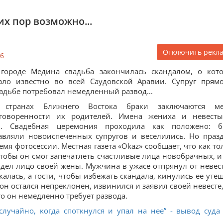
их пор возможно...
Отключить рекл
6
городе Медина свадьба закончилась скандалом, о кот
ало известно во всей Саудовской Аравии. Супруг прям
адьбе потребовал немедленный развод...
 странах Ближнего Востока браки заключаются м
оворенности их родителей. Имена жениха и невест
й. Свадебная церемония проходила как положено: 
авляли новоиспеченных супругов и веселились. Но праз
емя фотосессии. Местная газета «Okaz» сообщает, что как то
чтобы он смог запечатлеть счастливые лица новобрачных, и
дел лицо своей жены. Мужчина в ужасе отпрянул от невес
алась, а гости, чтобы избежать скандала, кинулись ее утеш
он остался непреклонен, извинился и заявил своей невесте,
что он немедленно требует развода.
лучайно, когда споткнулся и упал на нее” - вывод суда