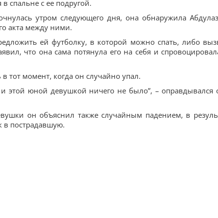
в спальне с ее подругой.
очнулась утром следующего дня, она обнаружила Абдулаз
го акта между ними.
редложить ей футболку, в которой можно спать, либо выз
аявил, что она сама потянула его на себя и спровоцировал
 в тот момент, когда он случайно упал.
 и этой юной девушкой ничего не было”, – оправдывался 
евушки он объяснил также случайным падением, в резуль
к в пострадавшую.