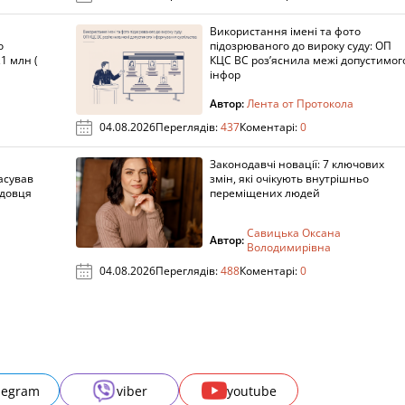
Використання імені та фото
о
підозрюваного до вироку суду: ОП
1 млн (
КЦС ВС роз’яснила межі допустимог
інфор
Автор:
Лента от Протокола
04.08.2026
Переглядів:
437
Коментарі:
0
Законодавчі новації: 7 ключових
асував
змін, які очікують внутрішньо
адовця
переміщених людей
Савицька Оксана
Автор:
Володимирівна
04.08.2026
Переглядів:
488
Коментарі:
0
legram
viber
youtube