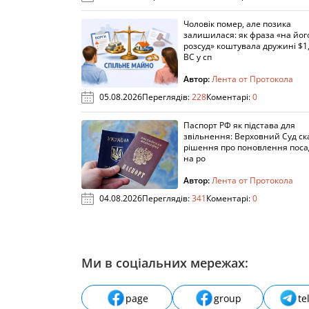
Чоловік помер, але позика
залишилася: як фраза «на йог
розсуд» коштувала дружині $1,
ВС у сп
Автор:
Лента от Протокола
05.08.2026
Переглядів:
228
Коментарі:
0
Паспорт РФ як підстава для
звільнення: Верховний Суд ск
рішення про поновлення пос
на ро
Автор:
Лента от Протокола
04.08.2026
Переглядів:
341
Коментарі:
0
Ми в соціальних мережах:
page
group
te