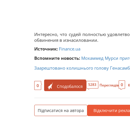
Интересно, что судей полностью удовлетво
обвинения в изнасиловании.
Источник:
Finance.ua
Вспомните новость:
Мохаммед Мурси приго
Заарештовано колишнього голову Генасамб
0
5283
0
Переглядів
К
Сподобалося
Підписатися на автора
Відключити рекл