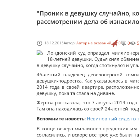
"Проник в девушку случайно, ког
рассмотрении дела об изнасил
0
18.12.2015
Автор:
Автор не вказаний
0
Лондонский суд оправдал миллионера
18-летней девушки. Судья снял обвин
в девушку случайно, когда споткнулся и упал
46-летний владелец девелоперской комп
девушки-подростка. Как указывалось в мат
2014 года в своей квартире, расположен
девушку, пока та спала на диване.
Жертва рассказала, что 7 августа 2014 года
Там она находилась со своей 24-летней под
Вспомните новость:
Невиновный сидел в тю
В конце вечера миллионер предложил им п
согласились, и вскоре все трое уже были н