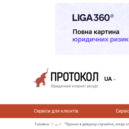
UA
Сервіси для клієнтів
Серві
...
Головна
"Проник в девушку случайно, когда спо