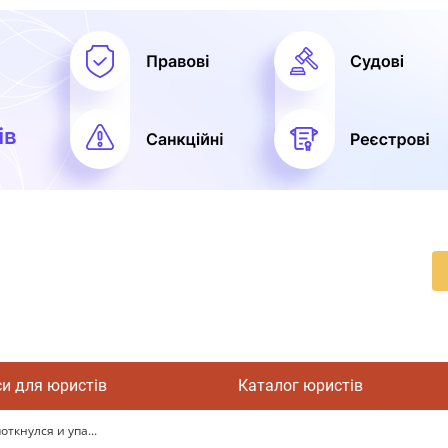
си для юристів
Каталог юристів
ткнулся и упа...