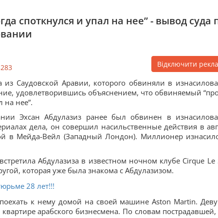
да споткнулся и упал на нее” - вывод суда 
овании
Відключити рекл
5283
 из Саудовской Аравии, которого обвиняли в изнасилов
ение, удовлетворившись объяснением, что обвиняемый “пр
 на нее”.
ании Эхсан Абдулазиз ранее был обвинен в изнасилов
ериалах дела, он совершил насильственные действия в авг
ной в Мейда-Вейл (Западный Лондон). Миллионер изнасил
 встретила Абдулазиза в известном ночном клубе Cirque Le S
ругой, которая уже была знакома с Абдулазизом.
рьме 28 лет!!!
оехать к нему домой на своей машине Aston Martin. Дев
а квартире арабского бизнесмена. По словам пострадавшей,