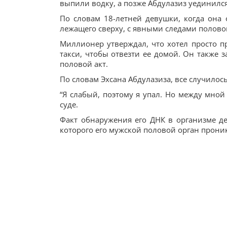
выпили водку, а позже Абдулазиз уединился 
По словам 18-летней девушки, когда она 
лежащего сверху, с явными следами полово
Миллионер утверждал, что хотел просто п
такси, чтобы отвезти ее домой. Он также з
половой акт.
По словам Эхсана Абдулазиза, все случилось
“Я слабый, поэтому я упал. Но между мной
суде.
Факт обнаружения его ДНК в организме д
которого его мужской половой орган прони