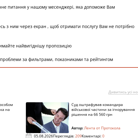
чне питання у нашому месенджері, яка допоможе Вам
есь з ним через екран , щоб отримати послугу Вам не потрібно
римайте найвигіднішу пропозицію
 проблеми за фильтрами, показниками та рейтингом
Дивитись усі н
пособом
Суд оштрафував командира
ка на
військової частини за ігнорування
рішення на 66 560 грн
Автор:
Лента от Протокола
05.08.2026
Переглядів:
209
Коментарі:
0