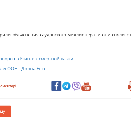
рили объяснения саудовского миллионера, и они сняли с 
ворён в Египте к смертной казни
леї ООН - Джона Еша
оментарі
аму