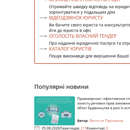
Отримайте швидку відповідь на юриди
зорієнтуватися у подальших діях
ВІДЕОДЗВІНОК ЮРИСТУ
Ви бачите свого юриста та консультуєт
йти до юриста в офіс
ОГОЛОСІТЬ ВЛАСНИЙ ТЕНДЕР
Про надання юридичної послуги та от
КАТАЛОГ ЮРИСТІВ
Пошук виконавця для вирішення Вашої
Популярні новини
Правомірним і ефективним с
захисту речових прав замовни
об’єкт будівництва в разі їх осп
Автор:
Лента от Протокола
05.08.2026
Переглядів:
215
Коментарі:
0