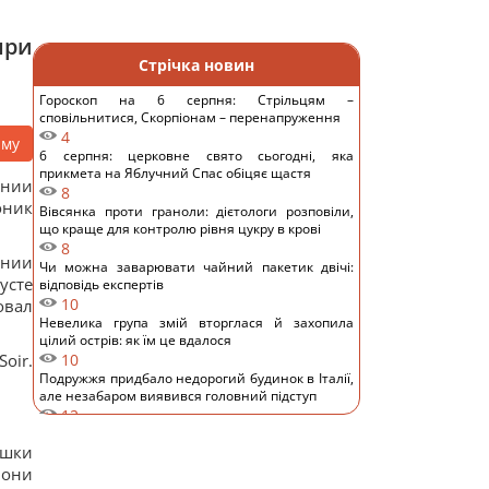
при
Стрічка новин
Гороскоп на 6 серпня: Стрільцям –
сповільнитися, Скорпіонам – перенапруження
4
аму
6 серпня: церковне свято сьогодні, яка
прикмета на Яблучний Спас обіцяє щастя
ании
8
оник
Вівсянка проти граноли: дієтологи розповіли,
що краще для контролю рівня цукру в крові
8
ании
Чи можна заварювати чайний пакетик двічі:
усте
відповідь експертів
10
овал
Невелика група змій вторглася й захопила
цілий острів: як їм це вдалося
oir.
10
Подружжя придбало недорогий будинок в Італії,
але незабаром виявився головний підступ
12
4 дати народження людей, які найлегше
ушки
пробачають
12
 они