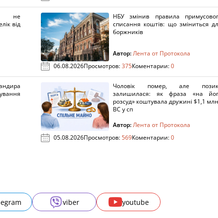
х не
НБУ змінив правила примусово
лік від
списання коштів: що зміниться д
боржників
Автор:
Лента от Протокола
06.08.2026
Просмотров:
375
Коментарии:
0
ндира
Чоловік помер, але позик
рування
залишилася: як фраза «на йо
розсуд» коштувала дружині $1,1 млн
ВС у сп
Автор:
Лента от Протокола
05.08.2026
Просмотров:
569
Коментарии:
0
legram
viber
youtube