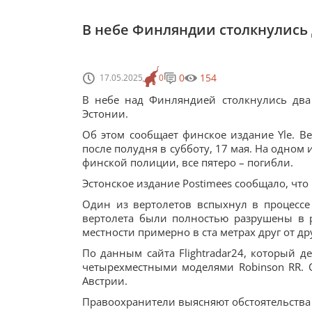
В небе Финляндии столкнулись 
0
154
17.05.2025
0
В небе над Финляндией столкнулись два 
Эстонии.
Об этом сообщает финское издание Yle. В
после полудня в субботу, 17 мая. На одном 
финской полиции, все пятеро – погибли.
Эстонское издание Postimees сообщало, что
Один из вертолетов вспыхнул в процессе
вертолета были полностью разрушены в р
местности примерно в ста метрах друг от дру
По данным сайта Flightradar24, который 
четырехместными моделями Robinson RR. О
Австрии.
Правоохранители выясняют обстоятельства 