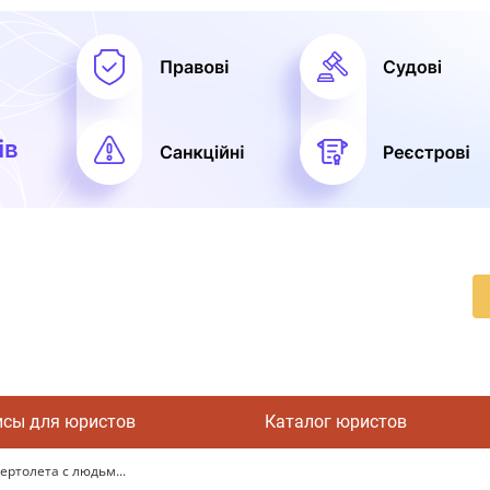
исы для юристов
Каталог юристов
ртолета с людьм...