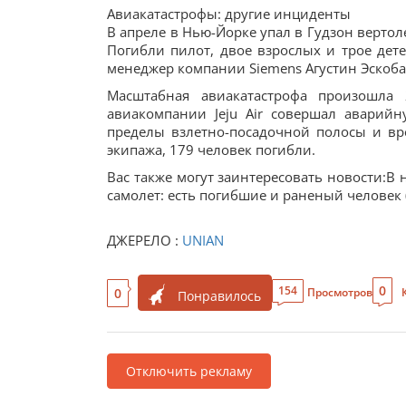
Авиакатастрофы: другие инциденты
В апреле в Нью-Йорке упал в Гудзон вертоле
Погибли пилот, двое взрослых и трое дете
менеджер компании Siemens Агустин Эскоба
Масштабная авиакатастрофа произошла
авиакомпании Jeju Air совершал аварийн
пределы взлетно-посадочной полосы и вр
экипажа, 179 человек погибли.
Вас также могут заинтересовать новости:В
самолет: есть погибшие и раненый человек 
ДЖЕРЕЛО :
UNIAN
0
154
0
Просмотров
Понравилось
Отключить рекламу