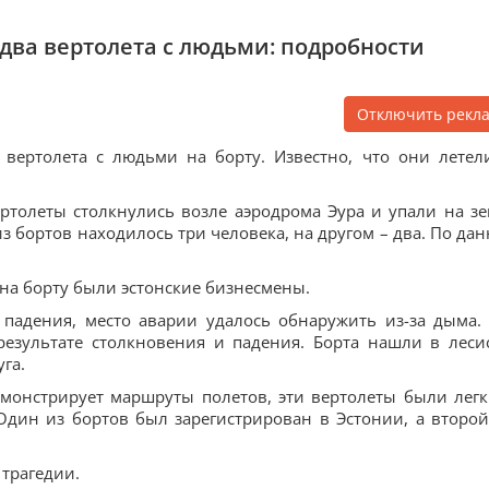
два вертолета с людьми: подробности
Отключить рекл
вертолета с людьми на борту. Известно, что они летел
ертолеты столкнулись возле аэродрома Эура и упали на з
из бортов находилось три человека, на другом – два. По да
 на борту были эстонские бизнесмены.
 падения, место аварии удалось обнаружить из-за дыма.
езультате столкновения и падения. Борта нашли в леси
га.
демонстрирует маршруты полетов, эти вертолеты были лег
дин из бортов был зарегистрирован в Эстонии, а второй
трагедии.