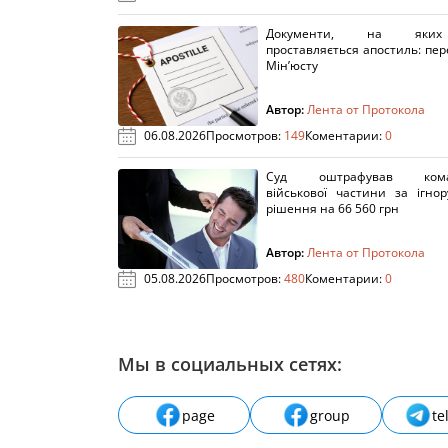
Документи, на яки
проставляється апостиль: пере
Мін’юсту
Автор:
Лента от Протокола
06.08.2026
Просмотров:
149
Коментарии:
0
Суд оштрафував кома
військової частини за ігно
рішення на 66 560 грн
Автор:
Лента от Протокола
05.08.2026
Просмотров:
480
Коментарии:
0
Мы в социальных сетях:
page
group
te