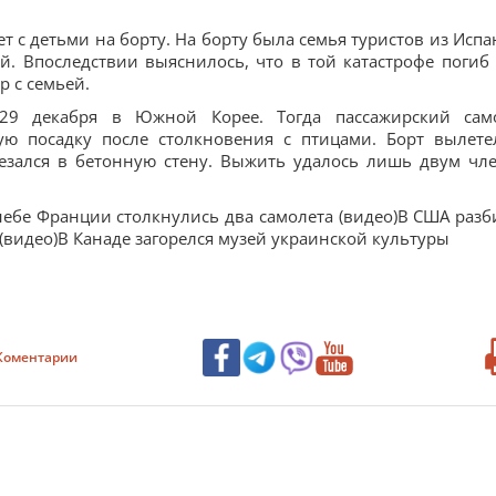
т с детьми на борту. На борту была семья туристов из Испа
й. Впоследствии выяснилось, что в той катастрофе погиб 
р с семьей.
 29 декабря в Южной Корее. Тогда пассажирский сам
ую посадку после столкновения с птицами. Борт вылете
езался в бетонную стену. Выжить удалось лишь двум чл
 небе Франции столкнулись два самолета (видео)В США разб
(видео)В Канаде загорелся музей украинской культуры
Коментарии