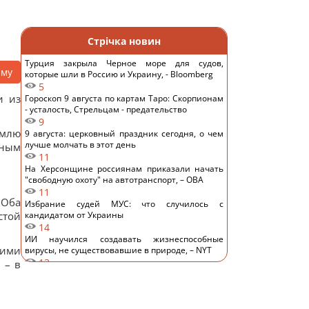
Стрічка новин
Турция закрыла Черное море для судов,
аму
которые шли в Россию и Украину, - Bloomberg
5
и из
Гороскоп 9 августа по картам Таро: Скорпионам
- усталость, Стрельцам - предательство
9
емлю
9 августа: церковный праздник сегодня, о чем
лучше молчать в этот день
нным
11
На Херсонщине россиянам приказали начать
"свободную охоту" на автотранспорт, – ОВА
11
 Оба
Избрание судей МУС: что случилось с
стой
кандидатом от Украины
14
ИИ научился создавать жизнеспособные
кими
вирусы, не существовавшие в природе, – NYT
13
 – в
Денисенко призналась, почему на самом деле
спешит выйти замуж
12