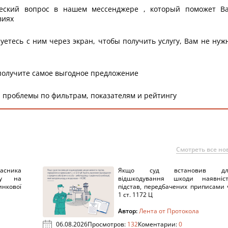
еский вопрос в нашем мессенджере , который поможет В
виях
уетесь с ним через экран, чтобы получить услугу, Вам не нуж
получите самое выгодное предложение
 проблемы по фильтрам, показателям и рейтингу
Смотреть все но
ника
Якщо суд встановив дл
нку на
відшкодування шкоди наявніс
нкової
підстав, передбачених приписами 
1 ст. 1172 Ц
Автор:
Лента от Протокола
06.08.2026
Просмотров:
132
Коментарии:
0