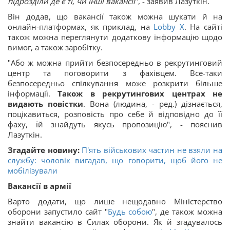
підрозділи де є ті, чи інші вакансії
", - заявив Лазуткін.
Він додав, що вакансії також можна шукати й на
онлайн-платформах, як приклад, на
Lobby X
. На сайті
також можна переглянути додаткову інформацію щодо
вимог, а також заробітку.
"Або ж можна прийти безпосередньо в рекрутинговий
центр та поговорити з фахівцем. Все-таки
безпосередньо спілкування може розкрити більше
інформації.
Також в рекрутингових центрах не
видають повістки
. Вона (людина, - ред.) дізнається,
поцікавиться, розповість про себе й відповідно до її
фаху, їй знайдуть якусь пропозицію", - пояснив
Лазуткін.
Згадайте новину:
П'ять військових частин не взяли на
службу: чоловік вигадав, що говорити, щоб його не
мобілізували
Вакансії в армії
Варто додати, що лише нещодавно Міністерство
оборони запустило сайт "
Будь собою
", де також можна
знайти вакансію в Силах оборони. Як й згадувалось