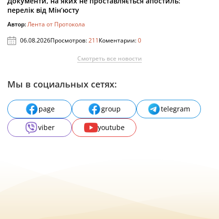
Документи, на яких не проставляється апостиль:
перелік від Мін’юсту
Автор:
Лента от Протокола
06.08.2026
Просмотров:
211
Коментарии:
0
Смотреть все новости
Мы в социальных сетях:
page
group
telegram
viber
youtube