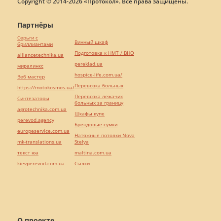
Copyright © 2014-2026 «Протокол». Все права защищены.
Партнёры
Серьги с
Винный шкаф
бриллиантами
Подготовка к НМТ / ВНО
alliancetechnika.ua
pereklad.ua
миралинкс
hospice-life.com.ua/
Веб мастер
Перевозка больных
https://motokosmos.ua/
Перевозка лежачих
Синтезаторы
больных за границу
agrotechnika.com.ua
Шкафы купе
perevod.agency
Брендовые сумки
europeservice.com.ua
Натяжные потолки Nova
mk-translations.ua
Stelya
текст юа
maltina.com.ua
kievperevod.com.ua
Cылки
О проекте