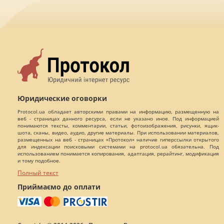
Юридические оговорки
Protocol.ua обладает авторскими правами на информацию, размещенную на
веб - страницах данного ресурса, если не указано иное. Под информацией
понимаются тексты, комментарии, статьи, фотоизображения, рисунки, ящик-
шота, сканы, видео, аудио, другие материалы. При использовании материалов,
размещенных на веб - страницах «Протокол» наличие гиперссылки открытого
для индексации поисковыми системами на protocol.ua обязательна. Под
использованием понимается копирования, адаптация, рерайтинг, модификация
и тому подобное.
Полный текст
Приймаємо до оплати