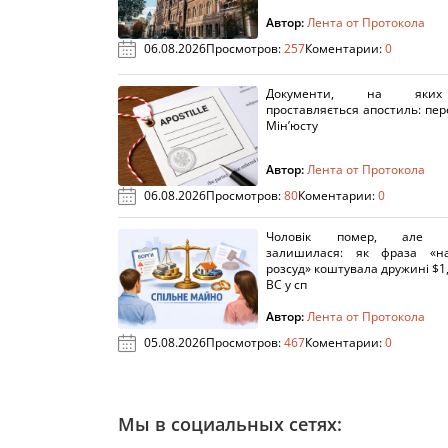
Автор:
Лента от Протокола
06.08.2026
Просмотров:
257
Коментарии:
0
Документи, на яки
проставляється апостиль: пере
Мін’юсту
Автор:
Лента от Протокола
06.08.2026
Просмотров:
80
Коментарии:
0
Чоловік помер, але п
залишилася: як фраза «н
розсуд» коштувала дружині $1,
ВС у сп
Автор:
Лента от Протокола
05.08.2026
Просмотров:
467
Коментарии:
0
Мы в социальных сетях: