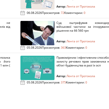
Автор:
Лента от Протокола
06.08.2026
Просмотров:
72
Коментарии:
0
х не
Суд оштрафував командир
лік від
військової частини за ігноруван
рішення на 66 560 грн
Автор:
Лента от Протокола
05.08.2026
Просмотров:
363
Коментарии:
0
озика
Правомірним і ефективним способ
а його
захисту речових прав замовника 
1 млн (
об’єкт будівництва в разі їх осп
Автор:
Лента от Протокола
05.08.2026
Просмотров:
375
Коментарии:
0