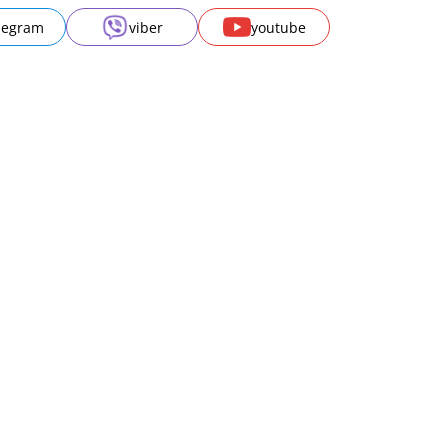
legram
viber
youtube