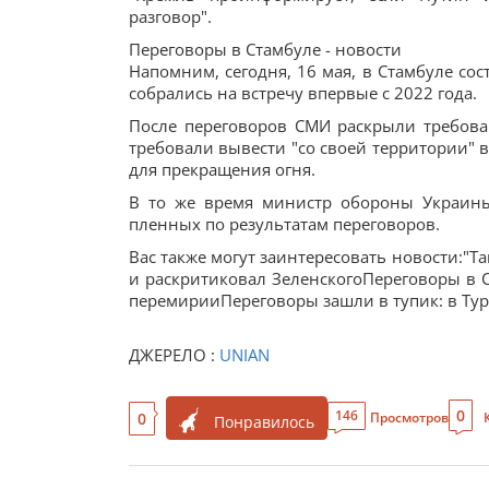
разговор".
Переговоры в Стамбуле - новости
Напомним, сегодня, 16 мая, в Стамбуле со
собрались на встречу впервые с 2022 года.
После переговоров СМИ раскрыли требован
требовали вывести "со своей территории" в
для прекращения огня.
В то же время министр обороны Украины
пленных по результатам переговоров.
Вас также могут заинтересовать новости:"Т
и раскритиковал ЗеленскогоПереговоры в С
перемирииПереговоры зашли в тупик: в Тур
ДЖЕРЕЛО :
UNIAN
0
146
0
Просмотров
Понравилось