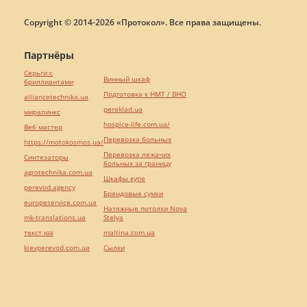
Copyright © 2014-2026 «Протокол». Все права защищены.
Партнёры
Серьги с
Винный шкаф
бриллиантами
Подготовка к НМТ / ВНО
alliancetechnika.ua
pereklad.ua
миралинкс
hospice-life.com.ua/
Веб мастер
Перевозка больных
https://motokosmos.ua/
Перевозка лежачих
Синтезаторы
больных за границу
agrotechnika.com.ua
Шкафы купе
perevod.agency
Брендовые сумки
europeservice.com.ua
Натяжные потолки Nova
mk-translations.ua
Stelya
текст юа
maltina.com.ua
kievperevod.com.ua
Cылки