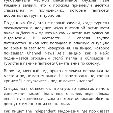
Руководитель местной спасательной службы Иван
Рамдани заявил, что к поискам привлекли десятки
спасателей и полицейских, которые пытаются
добраться до группы туристов.
По данным СМИ, это не первый случай, когда туристы
оказываются в ловушке из-за внезапной активности
вулкана Дуконо – одного из самых активных вулканов
Индонезии. В частности, 6 апреля группа
путешественников уже попадала в опасную ситуацию
во время внезапного извержения. На видео, которое
показывал Channel News Asia, видно, как в небо
поднимается огромный столб пепла и обломков, а
туристы в панике пытаются бежать вниз по склону.
Впрочем, местный гид приказал людям оставаться на
месте и подниматься выше. На записи слышно, как он
кричит: "Не спускайтесь, поднимайтесь наверх!"
Специалисты объясняют, что спуск во время активного
извержения может быть еще опаснее, ведь облака
пепла, вулканические газы и потоки обломков обычно
движутся именно вниз по склонам.
Как пишет The Independent, Индонезия, где проживает