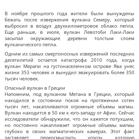
В ноябре прошлого года жители были вынуждены
бежать после извержения вулкана Семеру, который
выбросил в воздух двухкилометровое облако пепла.
Еще раньше, в июле, вулкан Левотоби Лаки-Лаки
засыпал окружающие деревни толстым слоем
вулканического пепла.
Одним из самых смертоносных извержений последних
десятилетий остается катастрофа 2010 года, когда
вулкан Мерапи на густонаселенном острове Ява унес
жизни 353 человек и вынудил эвакуировать более 350
тысяч человек.
Опасный вулкан в Греции
Напомним, под вулканом Метана в Греции, который
находился в состоянии покоя на протяжении сотен
тысяч лет, накапливаются огромные объемы магмы.
Вулкан находится в 50 км к юго-западу от Афин. Сейчас
исследователи обнаружили, что он кажется потухшим,
но постоянно накапливает огромные объемы магмы
глубоко в своих магматических камерах. Этот факт
заставляет переосмыслить угрозу, которую