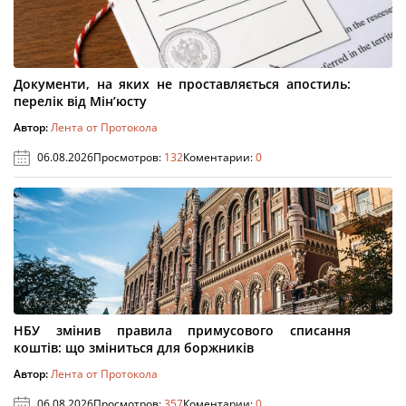
Документи, на яких не проставляється апостиль:
перелік від Мін’юсту
Автор:
Лента от Протокола
06.08.2026
Просмотров:
132
Коментарии:
0
НБУ змінив правила примусового списання
коштів: що зміниться для боржників
Автор:
Лента от Протокола
06.08.2026
Просмотров:
357
Коментарии:
0