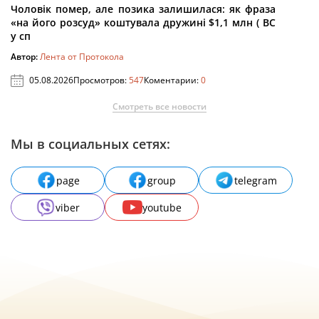
Чоловік помер, але позика залишилася: як фраза
«на його розсуд» коштувала дружині $1,1 млн ( ВС
у сп
Автор:
Лента от Протокола
05.08.2026
Просмотров:
547
Коментарии:
0
Смотреть все новости
Мы в социальных сетях:
page
group
telegram
viber
youtube