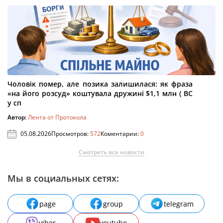
Чоловік помер, але позика залишилася: як фраза
«на його розсуд» коштувала дружині $1,1 млн ( ВС
у сп
Автор:
Лента от Протокола
05.08.2026
Просмотров:
572
Коментарии:
0
Смотреть все новости
Мы в социальных сетях:
page
group
telegram
viber
youtube