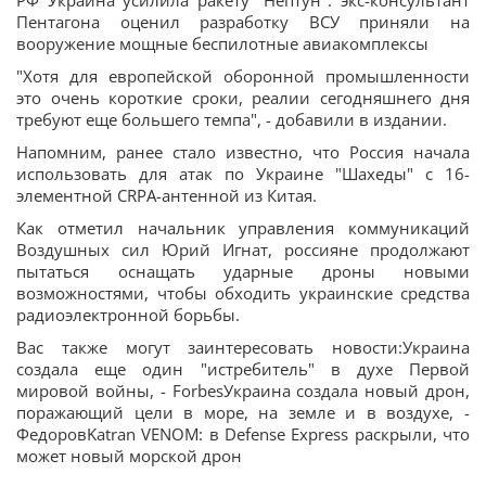
РФ Украина усилила ракету "Нептун": экс-консультант
Пентагона оценил разработку ВСУ приняли на
вооружение мощные беспилотные авиакомплексы
"Хотя для европейской оборонной промышленности
это очень короткие сроки, реалии сегодняшнего дня
требуют еще большего темпа", - добавили в издании.
Напомним, ранее стало известно, что Россия начала
использовать для атак по Украине "Шахеды" с 16-
элементной CRPA-антенной из Китая.
Как отметил начальник управления коммуникаций
Воздушных сил Юрий Игнат, россияне продолжают
пытаться оснащать ударные дроны новыми
возможностями, чтобы обходить украинские средства
радиоэлектронной борьбы.
Вас также могут заинтересовать новости:Украина
создала еще один "истребитель" в духе Первой
мировой войны, - ForbesУкраина создала новый дрон,
поражающий цели в море, на земле и в воздухе, -
ФедоровKatran VENOM: в Defense Express раскрыли, что
может новый морской дрон