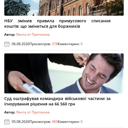
НБУ змінив правила примусового списання
коштів: що зміниться для боржників
Автор:
Лента от Протокола
06.08.2026
Просмотров:
378
Коментарии:
0
Суд оштрафував командира військової частини за
ігнорування рішення на 66 560 грн
Автор:
Лента от Протокола
05.08.2026
Просмотров:
485
Коментарии:
0