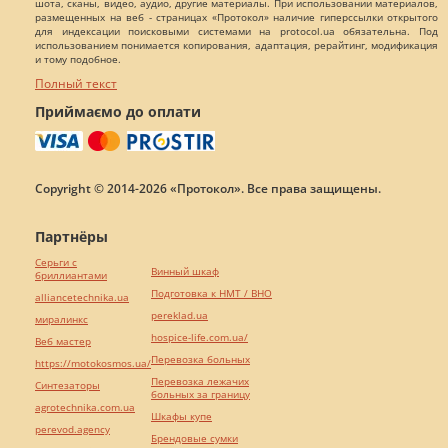
шота, сканы, видео, аудио, другие материалы. При использовании материалов,
размещенных на веб - страницах «Протокол» наличие гиперссылки открытого
для индексации поисковыми системами на protocol.ua обязательна. Под
использованием понимается копирования, адаптация, рерайтинг, модификация
и тому подобное.
Полный текст
Приймаємо до оплати
Copyright © 2014-2026 «Протокол». Все права защищены.
Партнёры
Серьги с
Винный шкаф
бриллиантами
Подготовка к НМТ / ВНО
alliancetechnika.ua
pereklad.ua
миралинкс
hospice-life.com.ua/
Веб мастер
Перевозка больных
https://motokosmos.ua/
Перевозка лежачих
Синтезаторы
больных за границу
agrotechnika.com.ua
Шкафы купе
perevod.agency
Брендовые сумки