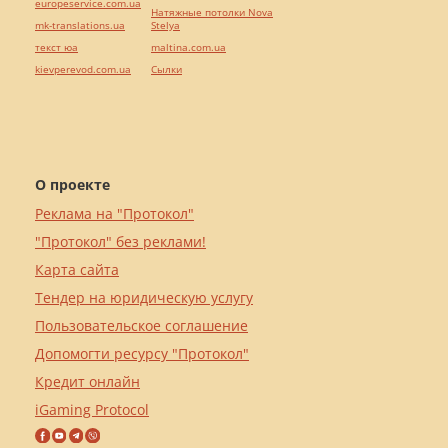
europeservice.com.ua
Натяжные потолки Nova
mk-translations.ua
Stelya
текст юа
maltina.com.ua
kievperevod.com.ua
Cылки
О проекте
Реклама на "Протокол"
"Протокол" без реклами!
Карта сайта
Тендер на юридическую услугу
Пользовательское соглашение
Допомогти ресурсу "Протокол"
Кредит онлайн
iGaming Protocol