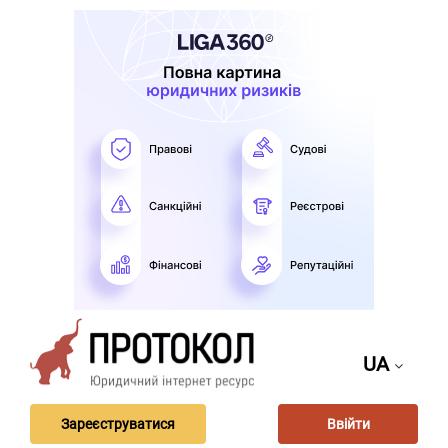
UA
Зареєструватися
Ввійти