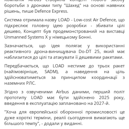
боротьби з дронами типу "Шахед" на основі наявних
рішень, пише Defence Express.
Система отримала назву LOAD - Low-cost Air Defence, що
підкреслює головну ідею розробки - збивати цілі
дешево, Концепт був продемонстрований на виставці
Unmanned Systems X у німецькому Бонні.
Зазначається, що ідея полягає у використанні
реактивного дрона-винищувача Do-DT 25, який має
наблизитися до цілі та атакувати її дешевими ракетами.
Передбачається, що LOAD нестиме до трьох ракет
(найімовірніше, SADM), а наведення на ціль
здійснюватиметься за принципом координації з
наземних РЛС.
Згідно з озвученими Airbus даними, перший політ
прототипу LOAD має бути здійснено 2025 року,
введення в експлуатацію заплановано на 2027-й.
"Хоча для європейської оборонної промисловості це
дуже короткі терміни, реалії сьогодення вимагають ще
більшого темпу", - додали у виданні.