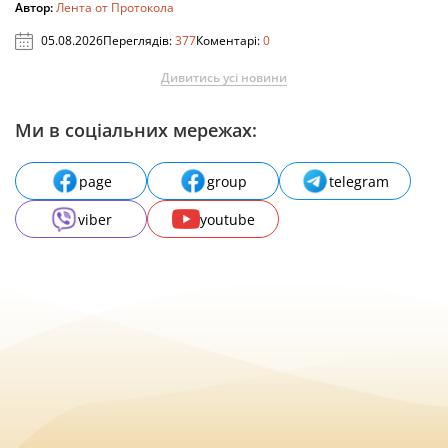
Автор:
Лента от Протокола
05.08.2026
Переглядів:
377
Коментарі:
0
Дивитись усі новини
Ми в соціальних мережах:
page
group
telegram
viber
youtube