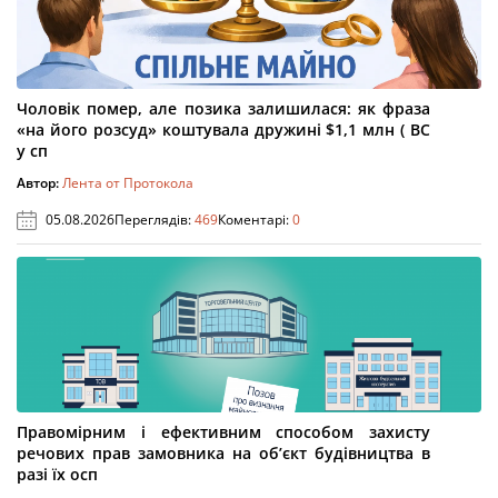
Чоловік помер, але позика залишилася: як фраза
«на його розсуд» коштувала дружині $1,1 млн ( ВС
у сп
Автор:
Лента от Протокола
05.08.2026
Переглядів:
469
Коментарі:
0
Правомірним і ефективним способом захисту
речових прав замовника на об’єкт будівництва в
разі їх осп