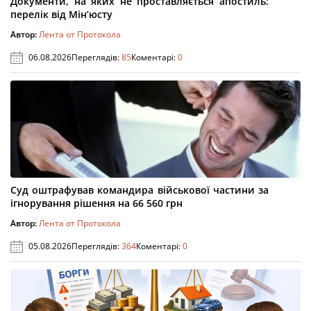
Документи, на яких не проставляється апостиль:
перелік від Мін’юсту
Автор:
Лента от Протокола
06.08.2026
Переглядів:
85
Коментарі:
0
Суд оштрафував командира військової частини за
ігнорування рішення на 66 560 грн
Автор:
Лента от Протокола
05.08.2026
Переглядів:
364
Коментарі:
0