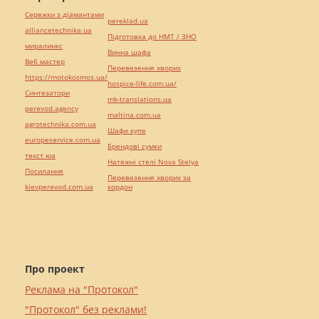
Сережки з діамантами
pereklad.ua
alliancetechnika.ua
Підготовка до НМТ / ЗНО
миралинкс
Винна шафа
Веб мастер
Перевезення хворих
https://motokosmos.ua/
hospice-life.com.ua/
Синтезатори
mk-translations.ua
perevod.agency
maltina.com.ua
agrotechnika.com.ua
Шафи купе
europeservice.com.ua
Брендові сумки
текст юа
Натяжні стелі Nova Stelya
Посилання
Перевезення хворих за
kievperevod.com.ua
кордон
Про проект
Реклама на "Протокол"
"Протокол" без реклами!