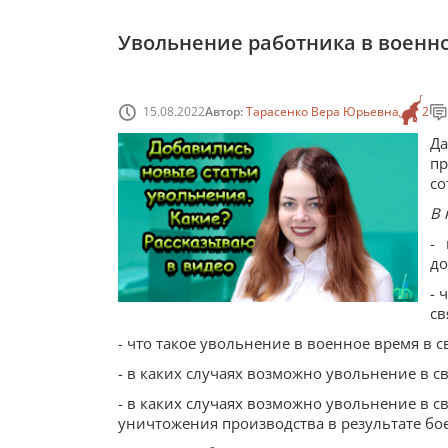
Увольнение работника в военно
15.08.2022
Автор:
Тарасенко Вера Юрьевна
2
Да
п
со
В 
-
до
- 
св
- что такое увольнение в военное время в с
- в каких случаях возможно увольнение в св
- в каких случаях возможно увольнение в с
уничтожения производства в результате бо