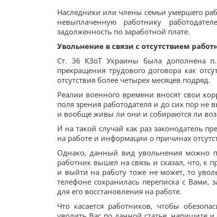
Наследники или члены семьи умершего раб
невыплаченную работнику работодател
задолженность по заработной плате.
Увольнение в связи с отсутствием работ
Ст. 36 КЗоТ Украины была дополнена п.
прекращения трудового договора как отсу
отсутствия более четырех месяцев подряд.
Реалии военного времени вносят свои корр
поля зрения работодателя и до сих пор не в
и вообще живы ли они и собираются ли воз
И на такой случай как раз законодатель п
на работе и информации о причинах отсутст
Однако, данный вид увольнения можно пр
работник вышел на связь и сказал, что, к п
и выйти на работу тоже не может, то увол
телефоне сохранилась переписка с Вами, з
для его восстановления на работе.
Что касается работников, чтобы обезопа
уволить Вас по данной статье, напишите и