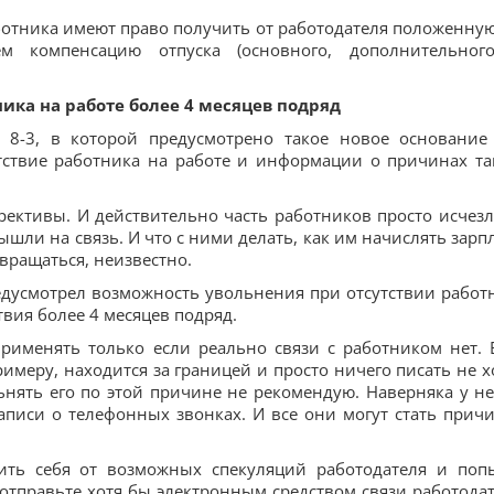
отника имеют право получить от работодателя положенную
ем компенсацию отпуска (основного, дополнительног
ника на работе более 4 месяцев подряд
 8-3, в которой предусмотрено такое новое основание
тствие работника на работе и информации о причинах та
ективы. И действительно часть работников просто исчезл
ышли на связь. И что с ними делать, как им начислять зарпл
вращаться, неизвестно.
редусмотрел возможность увольнения при отсутствии работ
вия более 4 месяцев подряд.
именять только если реально связи с работником нет. 
римеру, находится за границей и просто ничего писать не х
ьнять его по этой причине не рекомендую. Наверняка у не
аписи о телефонных звонках. И все они могут стать прич
сить себя от возможных спекуляций работодателя и поп
 отправьте хотя бы электронным средством связи работода