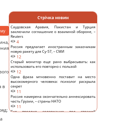
Стрічка новин
Саудовская Аравия, Пакистан и Турция
аму
заключили соглашение о взаимной обороне, –
Reuters
4
ина,
Россия предлагает иностранным заказчикам
ения
новую ракету для Су-57, – СМИ
12
Старый монитор еще рано выбрасывать: как
использовать его повторно с пользой
вого
12
Одна фраза мгновенно поставит на место
высокомерного человека: психолог раскрыла
а в
секрет
11
Россия намерена окончательно аннексировать
часть Грузии, – страны НАТО
11
ряд;
Суд продлил содержание под стражей
Коломойского, защита заявила о проблемах со
а
здоровьем
11
Киев будет значительно лучше подготовлен к