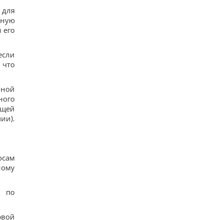
 для
нную
 его
если
 что
нной
ного
ющей
ии).
осам
ному
у по
рвой