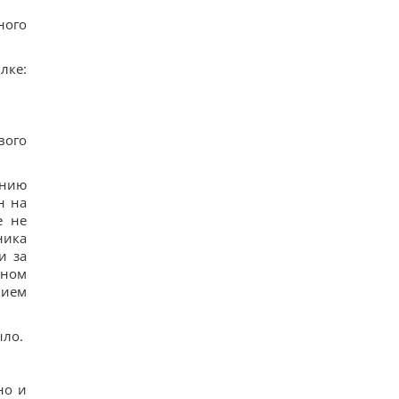
16
Ryanair добавил еще больше рейсов в Марокко:
ного
сразу три из них – из Польши
17
ке:
Пустые грядки в августе - большая ошибка: что
с ними сделать после сбора урожая
15
Ким Чен Ын с начала войны в Украине получил
$22 миллиарда сверхприбыли, - Bloomberg
вого
13
Путин может напасть на НАТО уже осенью:
разведка США опубликовала новый прогноз, -
ению
WSJ
н на
20
Эксперт отключил одну настройку Android – и
е не
смартфон перестал разряжаться ночью
ника
17
и за
чном
вием
ыло.
но и