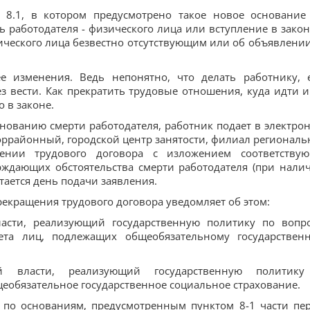
 8.1, в котором предусмотрено такое новое основание
ь работодателя - физического лица или вступление в зако
ического лица безвестно отсутствующим или об объявлении
е изменения. Ведь непонятно, что делать работнику, 
з вести. Как прекратить трудовые отношения, куда идти и
о в законе.
нованию смерти работодателя, работник подает в электро
ррайонный, городской центр занятости, филиал региональ
щении трудового договора с изложением соответству
ждающих обстоятельства смерти работодателя (при налич
тается день подачи заявления.
рекращения трудового договора уведомляет об этом:
асти, реализующий государственную политику по вопр
ета лиц, подлежащих общеобязательному государствен
й власти, реализующий государственную политик
еобязательное государственное социальное страхование.
 по основаниям, предусмотренным пунктом 8-1 части пе