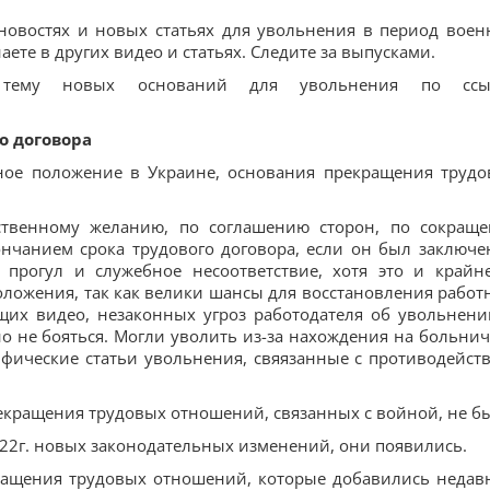
новостях и новых статьях для увольнения в период воен
ете в других видео и статьях. Следите за выпусками.
тему новых оснований для увольнения по ссыл
о договора
ное положение в Украине, основания прекращения трудо
ственному желанию, по соглашению сторон, по сокращ
ончанием срока трудового договора, если он был заключе
 прогул и служебное несоответствие, хотя это и крайн
оложения, так как велики шансы для восстановления работ
щих видео, незаконных угроз работодателя об увольнени
о не бояться. Могли уволить из-за нахождения на больни
ифические статьи увольнения, свяязанные с противодейст
екращения трудовых отношений, связанных с войной, не б
.2022г. новых законодательных изменений, они появились.
ащения трудовых отношений, которые добавились недав