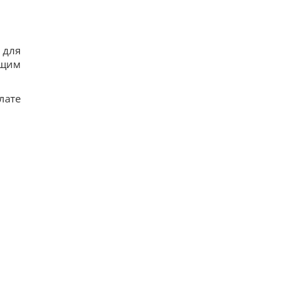
 для
ющим
лате