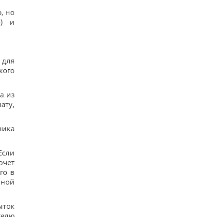
, но
о) и
 для
кого
а из
ату,
ника
Если
очет
го в
иной
ыток
телю