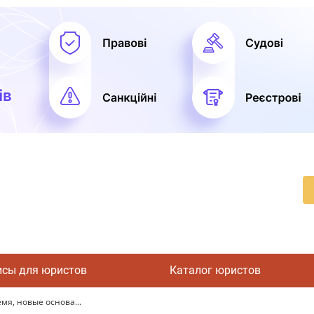
исы для юристов
Каталог юристов
мя, новые основа...