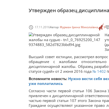
Утвержден образец дисциплина
17.11.2016
Автор:
Фурман Ірина Миколаївна
9
Н
у
(д
За
Высший совет юстиции, рассмотрел вопрос
обращение с жалобами относительно 
дисциплинарной жалобы. Образец разработ
статусе судей» от 2 июня 2016 года
№ 1402-
V
Вспомните новость:
Нужно вести себя ве
уже поплатились
Согласно части первой статьи 106 Закона 
привлечен к дисциплинарной ответственнос
частью первой статьи 107 этого Закона п
Граждане осуществляют указанное право ли