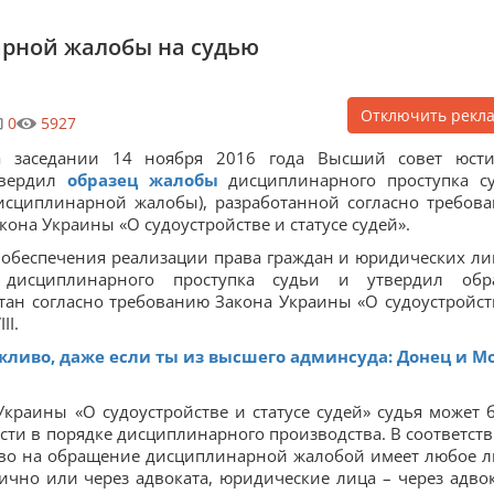
рной жалобы на судью
Отключить рекл
0
5927
а заседании 14 ноября 2016 года Высший совет юст
твердил
образец жалобы
дисциплинарного проступка с
исциплинарной жалобы), разработанной согласно требов
кона Украины «О судоустройстве и статусе судей».
 обеспечения реализации права граждан и юридических ли
дисциплинарного проступка судьи и утвердил обр
ан согласно требованию Закона Украины «О судоустройст
III.
жливо, даже если ты из высшего админсуда: Донец и М
Украины «О судоустройстве и статусе судей» судья может 
ти в порядке дисциплинарного производства. В соответств
раво на обращение дисциплинарной жалобой имеет любое л
чно или через адвоката, юридические лица – через адвок