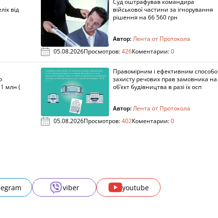
Суд оштрафував командира
лік від
військової частини за ігнорування
рішення на 66 560 грн
Автор:
Лента от Протокола
05.08.2026
Просмотров:
426
Коментарии:
0
Правомірним і ефективним способ
о
захисту речових прав замовника на
1 млн (
об’єкт будівництва в разі їх осп
Автор:
Лента от Протокола
05.08.2026
Просмотров:
402
Коментарии:
0
legram
viber
youtube