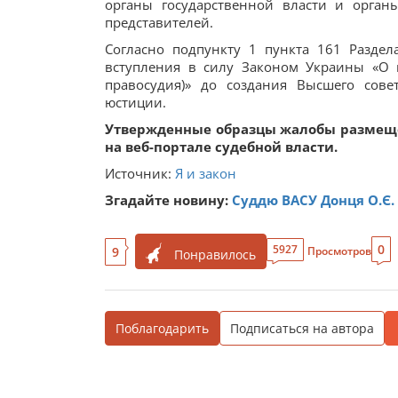
органы государственной власти и орган
представителей.
Согласно подпункту 1 пункта 161 Разде
вступления в силу Законом Украины «О 
правосудия)» до создания Высшего сове
юстиции.
Утвержденные образцы жалобы размеще
на веб-портале судебной власти.
Источник:
Я и закон
Згадайте новину:
Суддю ВАСУ Донця О.Є.
0
5927
9
Просмотров
Понравилось
Поблагодарить
Подписаться на автора