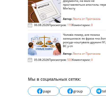
Документи, на яких не
проставляється апостиль: пере
Мін’юсту
Автор:
Лента от Протокола
06.08.2026
Просмотров:
119
Коментарии:
0
Чоловік помер, але позика
залишилася: як фраза «на йог
розсуд» коштувала дружині $1,
ВС у сп
Автор:
Лента от Протокола
05.08.2026
Просмотров:
533
Коментарии:
0
Мы в социальных сетях:
page
group
te