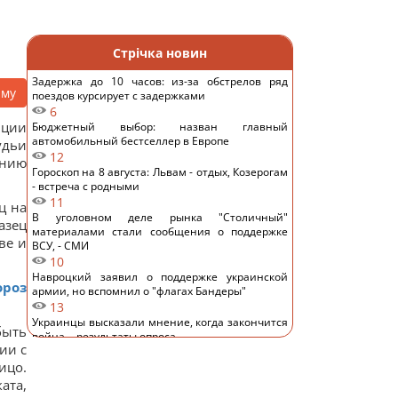
Стрічка новин
Задержка до 10 часов: из-за обстрелов ряд
аму
поездов курсирует с задержками
6
иции
Бюджетный выбор: назван главный
автомобильный бестселлер в Европе
удьи
12
анию
Гороскоп на 8 августа: Львам - отдых, Козерогам
- встреча с родными
11
ц на
В уголовном деле рынка "Столичный"
азец
материалами стали сообщения о поддержке
ве и
ВСУ, - СМИ
10
Навроцкий заявил о поддержке украинской
ороз
армии, но вспомнил о "флагах Бандеры"
13
Украинцы высказали мнение, когда закончится
быть
война, - результаты опроса
ии с
12
ицо.
Аппетитная творожная запеканка с рисом:
старинный рецепт по-украински
ата,
13