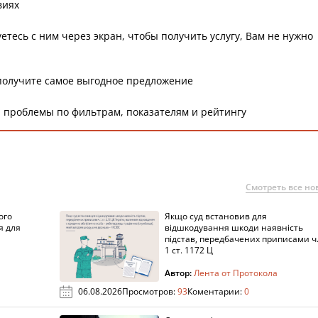
виях
етесь с ним через экран, чтобы получить услугу, Вам не нужно
получите самое выгодное предложение
 проблемы по фильтрам, показателям и рейтингу
Смотреть все но
ого
Якщо суд встановив для
я для
відшкодування шкоди наявність
підстав, передбачених приписами ч
1 ст. 1172 Ц
Автор:
Лента от Протокола
06.08.2026
Просмотров:
93
Коментарии:
0