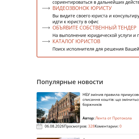
сориентироваться в дальнейших дейст
ВИДЕОЗВОНОК ЮРИСТУ
Вы видите своего юриста и консультиру
идти к юристу в офис
ОБЪЯВИТЕ СОБСТВЕННЫЙ ТЕНДЕР
На выполнение юридической услуги и 
КАТАЛОГ ЮРИСТОВ
Поиск исполнителя для решения Вашей
Популярные новости
НБУ змінив правила примусов
списання коштів: що змінитьс
боржників
Автор:
Лента от Протокола
06.08.2026
Просмотров:
328
Коментарии:
0