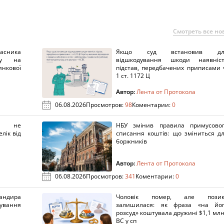
Смотреть все но
ника
Якщо суд встановив дл
нку на
відшкодування шкоди наявніс
нкової
підстав, передбачених приписами 
1 ст. 1172 Ц
Автор:
Лента от Протокола
06.08.2026
Просмотров:
98
Коментарии:
0
х не
НБУ змінив правила примусово
лік від
списання коштів: що зміниться д
боржників
Автор:
Лента от Протокола
06.08.2026
Просмотров:
341
Коментарии:
0
ндира
Чоловік помер, але позик
рування
залишилася: як фраза «на йо
розсуд» коштувала дружині $1,1 млн
ВС у сп