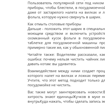
Пользователь популярной сети под ником C
приборы, чтобы блестели, в посудомоечной
даже от застарелого налета на вилках и 
фольга, которую нужно свернуть в шарик.
Как отмыть столовые приборы
Дальше - положить этот шарик в специальн
моющим средством и включить устройств
скомканный кусок фольги в посудомое
таблетке для посудомоечной машины про
примерно такие же, как у обыкновенной п
Читайте также: Водителям рассказали, к
ошибка: почему нельзя чистить чайник ли
давать котам: вы удивитесь
Взаимодействие между ними создает проце
которого налет на вилках и ложках переме
Учтите, что этот метод подходит только д
посудомойке не чистить.
Вас также могут заинтересовать новости:В
хитрость знают единицыЖучков в муке не
внутрьКуда нажать, чтобы сделать запись э