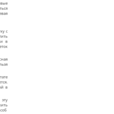
овые
автомобильный бестселлер в Европе
ться
14
Гороскоп на 8 августа: Львам - отдых, Козерогам
евая
- встреча с родными
13
В уголовном деле рынка "Столичный"
материалами стали сообщения о поддержке
ку с
ВСУ, - СМИ
тить
12
ми в
Навроцкий заявил о поддержке украинской
еток
армии, но вспомнил о "флагах Бандеры"
14
Украинцы высказали мнение, когда закончится
сная
война, - результаты опроса
льзя
12
Аппетитная творожная запеканка с рисом:
старинный рецепт по-украински
тате
13
Дантес показался с новой возлюбленной (фото)
тся.
15
ой в
Ryanair добавил еще больше рейсов в Марокко:
сразу три из них – из Польши
17
 эту
Пустые грядки в августе - большая ошибка: что
жить
с ними сделать после сбора урожая
особ
15