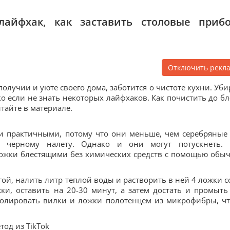
лайфхак, как заставить столовые приб
Отключить рекл
олучии и уюте своего дома, заботится о чистоте кухни. Уби
о если не знать некоторых лайфхаков. Как почистить до бл
тайте в материале.
и практичными, потому что они меньше, чем серебряные
 черному налету. Однако и они могут потускнеть. 
ложки блестящими без химических средств с помощью обы
гой, налить литр теплой воды и растворить в ней 4 ложки с
и, оставить на 20-30 минут, а затем достать и промыть
полировать вилки и ложки полотенцем из микрофибры, ч
тод из TikTok