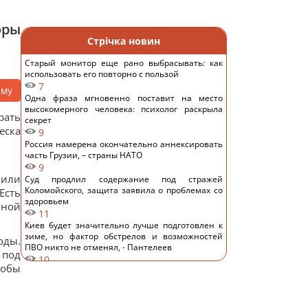
оры
Стрічка новин
Старый монитор еще рано выбрасывать: как
использовать его повторно с пользой
7
аму
Одна фраза мгновенно поставит на место
высокомерного человека: психолог раскрыла
рать
секрет
еска
9
Россия намерена окончательно аннексировать
часть Грузии, – страны НАТО
9
 или
Суд продлил содержание под стражей
Коломойского, защита заявила о проблемах со
Есть
здоровьем
чной
11
Киев будет значительно лучше подготовлен к
зиме, но фактор обстрелов и возможностей
оды.
ПВО никто не отменял, - Пантелеев
 под
10
тобы
Задержка до 10 часов: из-за обстрелов ряд
поездов курсирует с задержками
12
Бюджетный выбор: назван главный