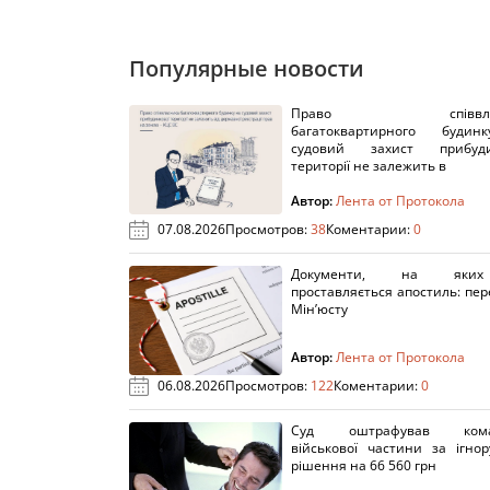
Популярные новости
Право співвлас
багатоквартирного буди
судовий захист прибуди
території не залежить в
Автор:
Лента от Протокола
07.08.2026
Просмотров:
38
Коментарии:
0
Документи, на яки
проставляється апостиль: пере
Мін’юсту
Автор:
Лента от Протокола
06.08.2026
Просмотров:
122
Коментарии:
0
Суд оштрафував кома
військової частини за ігно
рішення на 66 560 грн