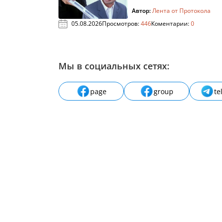
Автор:
Лента от Протокола
05.08.2026
Просмотров:
446
Коментарии:
0
Мы в социальных сетях:
page
group
te