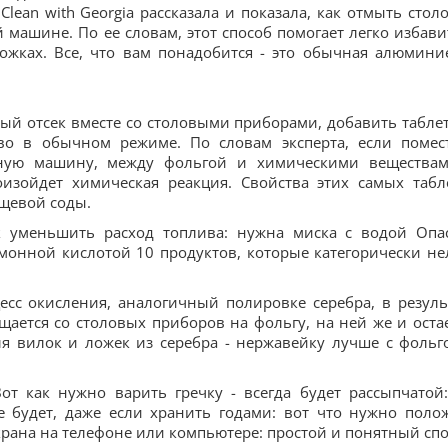
lean with Georgia рассказала и показала, как отмыть стол
 машине. По ее словам, этот способ помогает легко избави
ложках. Все, что вам понадобится - это обычная алюмини
ый отсек вместе со столовыми приборами, добавить таблет
о в обычном режиме. По словам эксперта, если помес
чную машину, между фольгой и химическими вещества
изойдет химическая реакция. Свойства этих самых табл
ищевой соды.
ак уменьшить расход топлива: нужна миска с водой Опа
монной кислотой 10 продуктов, которые категорически не
сс окисления, аналогичный полировке серебра, в резуль
щается со столовых приборов на фольгу, на ней же и остае
ля вилок и ложек из серебра - нержавейку лучше с фольг
от как нужно варить гречку - всегда будет рассыпчатой:
 будет, даже если хранить годами: вот что нужно поло
крана на телефоне или компьютере: простой и понятный сп