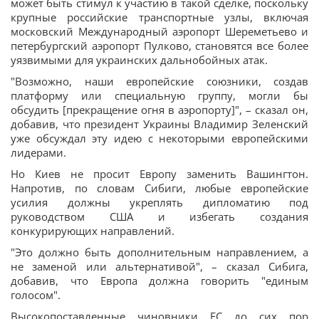
может быть стимул к участию в такой сделке, поскольку
крупные российские транспортные узлы, включая
московский Международный аэропорт Шереметьево и
петербургский аэропорт Пулково, становятся все более
уязвимыми для украинских дальнобойных атак.
"Возможно, наши европейские союзники, создав
платформу или специальную группу, могли бы
обсудить [прекращение огня в аэропорту]", – сказал он,
добавив, что президент Украины Владимир Зеленский
уже обсуждал эту идею с некоторыми европейскими
лидерами.
Но Киев не просит Европу заменить Вашингтон.
Напротив, по словам Сибиги, любые европейские
усилия должны укреплять дипломатию под
руководством США и избегать создания
конкурирующих направлений.
"Это должно быть дополнительным направлением, а
не заменой или альтернативой", – сказал Сибига,
добавив, что Европа должна говорить "единым
голосом".
Высокопоставленные чиновники ЕС до сих пор