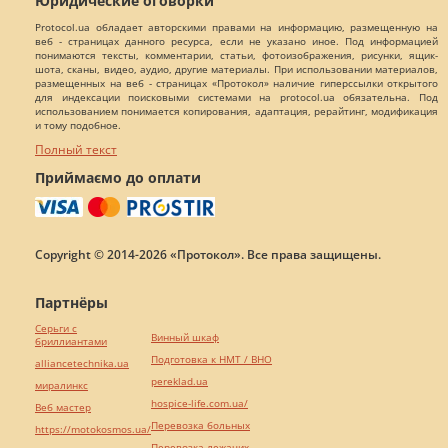
Юридические оговорки
Protocol.ua обладает авторскими правами на информацию, размещенную на
веб - страницах данного ресурса, если не указано иное. Под информацией
понимаются тексты, комментарии, статьи, фотоизображения, рисунки, ящик-
шота, сканы, видео, аудио, другие материалы. При использовании материалов,
размещенных на веб - страницах «Протокол» наличие гиперссылки открытого
для индексации поисковыми системами на protocol.ua обязательна. Под
использованием понимается копирования, адаптация, рерайтинг, модификация
и тому подобное.
Полный текст
Приймаємо до оплати
Copyright © 2014-2026 «Протокол». Все права защищены.
Партнёры
Серьги с
Винный шкаф
бриллиантами
Подготовка к НМТ / ВНО
alliancetechnika.ua
pereklad.ua
миралинкс
hospice-life.com.ua/
Веб мастер
Перевозка больных
https://motokosmos.ua/
Перевозка лежачих