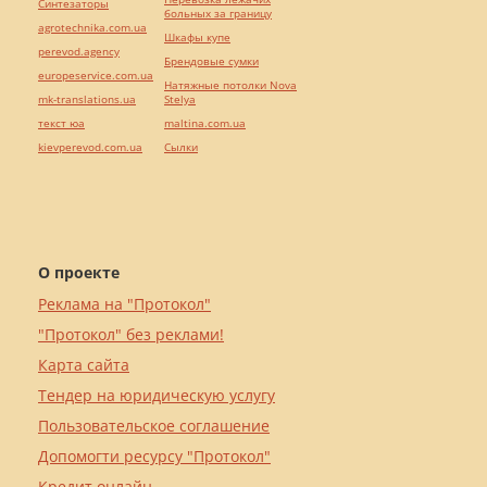
Синтезаторы
больных за границу
agrotechnika.com.ua
Шкафы купе
perevod.agency
Брендовые сумки
europeservice.com.ua
Натяжные потолки Nova
mk-translations.ua
Stelya
текст юа
maltina.com.ua
kievperevod.com.ua
Cылки
О проекте
Реклама на "Протокол"
"Протокол" без реклами!
Карта сайта
Тендер на юридическую услугу
Пользовательское соглашение
Допомогти ресурсу "Протокол"
Кредит онлайн