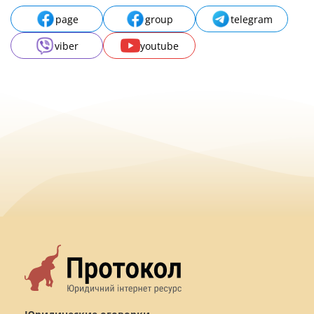
page
group
telegram
viber
youtube