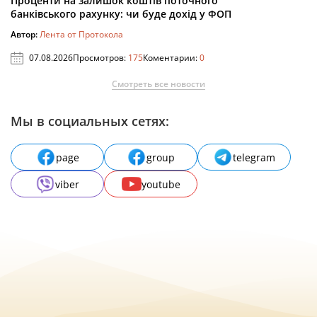
Проценти на залишок коштів поточного
банківського рахунку: чи буде дохід у ФОП
Автор:
Лента от Протокола
07.08.2026
Просмотров:
175
Коментарии:
0
Смотреть все новости
Мы в социальных сетях:
page
group
telegram
viber
youtube