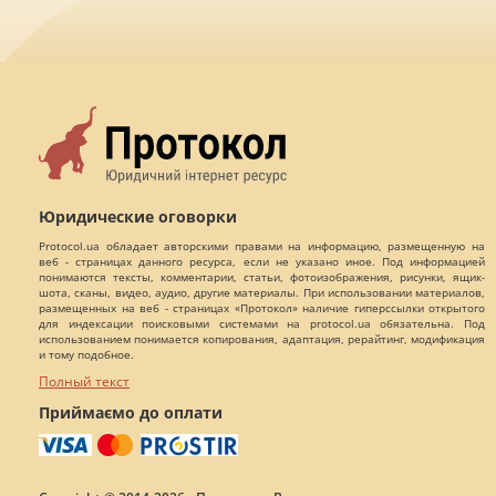
Юридические оговорки
Protocol.ua обладает авторскими правами на информацию, размещенную на
веб - страницах данного ресурса, если не указано иное. Под информацией
понимаются тексты, комментарии, статьи, фотоизображения, рисунки, ящик-
шота, сканы, видео, аудио, другие материалы. При использовании материалов,
размещенных на веб - страницах «Протокол» наличие гиперссылки открытого
для индексации поисковыми системами на protocol.ua обязательна. Под
использованием понимается копирования, адаптация, рерайтинг, модификация
и тому подобное.
Полный текст
Приймаємо до оплати