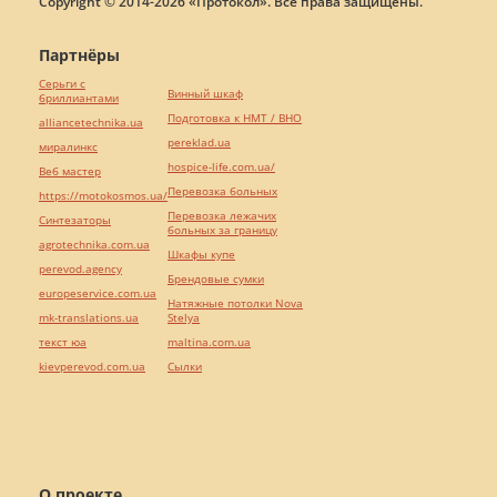
Copyright © 2014-2026 «Протокол». Все права защищены.
Партнёры
Серьги с
Винный шкаф
бриллиантами
Подготовка к НМТ / ВНО
alliancetechnika.ua
pereklad.ua
миралинкс
hospice-life.com.ua/
Веб мастер
Перевозка больных
https://motokosmos.ua/
Перевозка лежачих
Синтезаторы
больных за границу
agrotechnika.com.ua
Шкафы купе
perevod.agency
Брендовые сумки
europeservice.com.ua
Натяжные потолки Nova
mk-translations.ua
Stelya
текст юа
maltina.com.ua
kievperevod.com.ua
Cылки
О проекте