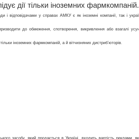
дує дії тільки іноземних фармкомпаній.
и і відповідачами у справах АМКУ є як іноземні компанії, так і украї
призводити до обмеження, спотворення, викривлення або взагалі усу
 тільки іноземних фармкомпаній, а й вітчизняних дистриб’юторів.
ького засобу, який продається в Україні, входить вартість реклами, як