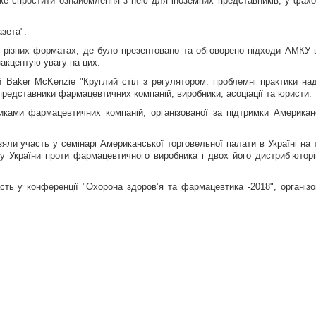
же спростити ознайомлення з нею для іноземних представників, у фах
азета".
у різних форматах, де було презентовано та обговорено підходи АМКУ
акцентую увагу на цих:
ий Baker McKenzie "Круглий стіл з регулятором: проблемні практики на
представники фармацевтичних компаній, виробники, асоціації та юристи.
иками фармацевтичних компаній, організованої за підтримки Американ
зяли участь у семінарі Американської торговельної палати в Україні на 
ту України проти фармацевтичного виробника і двох його дистриб’юторі
ть у конференції "Охорона здоров’я та фармацевтика -2018", організо