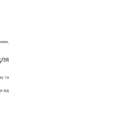
леми,
для
ку та
я від