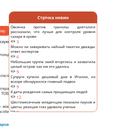
Стрічка новин
Овсянка против гранолы: диетологи
аму
рассказали, что лучше для контроля уровня
сахара в крови
3
скую
Можно ли заваривать чайный пакетик дважды:
ответ экспертов
лонці
6
Небольшая группа змей вторглась и захватила
целый остров: как им это удалось
9
алася
Супруги купили дешевый дом в Италии, но
вскоре обнаружился главный подвох
9
ртера
4 даты рождения самых прощающих людей
- ТОВ
12
Шестимесячным младенцам показали пауков и
ю між
цветы: реакция глаз удивила ученых
асоби
9
Над Землей появилась Оленья Луна: как это
повлияет на знаки зодиака
ларов
12