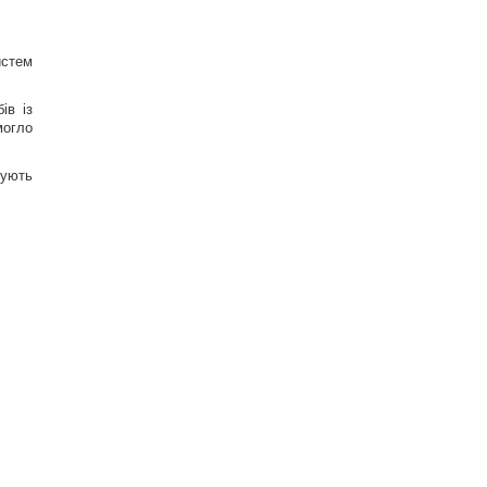
истем
ів із
могло
жують