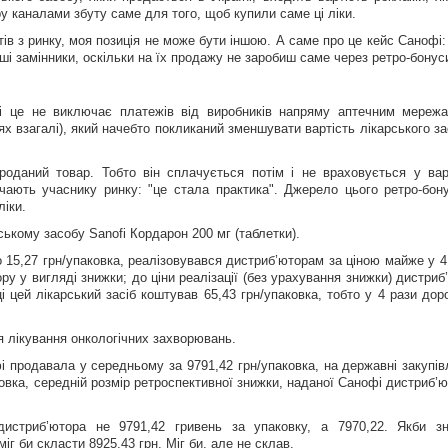
у каналами збуту саме для того, щоб купили саме ці ліки.
в з ринку, моя позиція не може бути іншою. А саме про це кейс Санофі:
ші замінники, оскільки на їх продажу не заробиш саме через ретро-бонус
(і це не виключає платежів від виробників напряму аптечним мереж
х взагалі), який начебто покликаний зменшувати вартість лікарського за
оданий товар. Тобто він сплачується потім і не враховується у вар
начають учаснику ринку: "це стала практика". Джерело цього ретро-бон
ліки.
ькому засобу Sanofi Кордарон 200 мг (таблетки).
о 15,27 грн/упаковка, реалізовувався дистриб’юторам за ціною майже у 4
у у вигляді знижки; до ціни реалізації (без урахування знижки) дистриб
 цей лікарський засіб коштував 65,43 грн/упаковка, тобто у 4 рази дор
я лікування онкологічних захворювань.
 продавала у середньому за 9791,42 грн/упаковка, на державні закупівл
вка, середній розмір ретроспективної знижки, наданої Санофі дистриб’ю
дистриб’ютора не 9791,42 гривень за упаковку, а 7970,22. Якби з
іг би скласти 8925,43 грн. Міг би, але не склав.