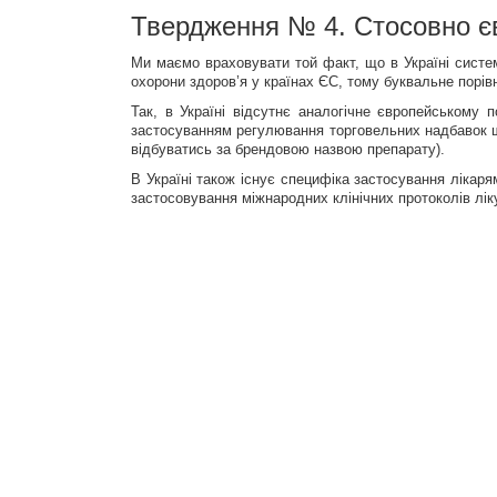
Твердження № 4. Стосовно є
Ми маємо враховувати той факт, що в Україні систем
охорони здоров’я у країнах ЄС, тому буквальне порівн
Так, в Україні відсутнє аналогічне європейському п
застосуванням регулювання торговельних надбавок що
відбуватись за брендовою назвою препарату).
В Україні також існує специфіка застосування лікаря
застосовування міжнародних клінічних протоколів ліку