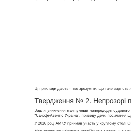
Ці приклади дають чітко зрозуміти, що таке вартість лі
Твердження № 2. Непрозорі п
Задля уникнення маніпуляцій напередодні судовог
"Санофі-Авентіс Україна", приведу деякі посилання що
У 2016 році АМКУ приймав участь у круглому столі 