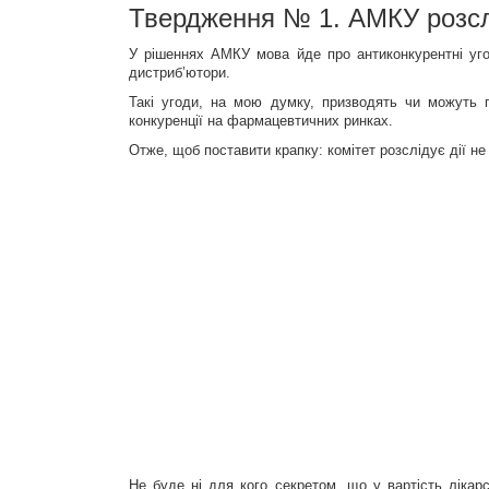
Твердження № 1. АМКУ розслі
У рішеннях АМКУ мова йде про антиконкурентні угод
дистриб’ютори.
Такі угоди, на мою думку, призводять чи можуть 
конкуренції на фармацевтичних ринках.
Отже, щоб поставити крапку: комітет розслідує дії не
Не буде ні для кого секретом, що у вартість лікарс