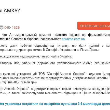
ся АМКУ?
Отключить рекл
0
1629
 что Антимонопольный комитет наложил штраф на фармацевтиче
мпанию Санофи в Украине, рассказывает
epravda.com.ua
.
хочу дати публічні відповіді на питання, які були підняті в ко
нерального директора компанії Санофі в України пана Гієма Граньє.
решкоджаємо надходженню інвестицій в Україну.
осторонь моєї уваги як державного уповноваженого АМКУ, яка займ
курентні узгоджені дії ТОВ "Санофі-Авентіс Україна" - єдиного імпо
йбільших широко асортиментних фармацевтичних дистриб’юторів України 
Лтд" (на 40,759 млн грн).
фі-Авентіс Україна" з дистриб’юторами могли обмежувати конкуренці
ами, а також забезпечували можливість підвищення цін на лікарські з
лет украинцы потратили на лекарства-пустышки 3,6 миллиарда дол