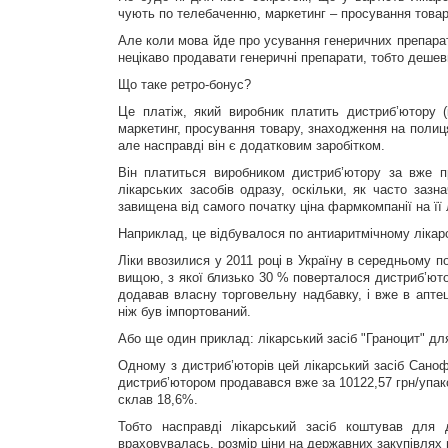
чують по телебаченню, маркетинг – просування товар
Але коли мова йде про усування генеричних препараті
нецікаво продавати генеричні препарати, тобто дешев
Що таке ретро-бонус?
Це платіж, який виробник платить дистриб’ютору 
маркетинг, просування товару, знаходження на полиця
але насправді він є додатковим заробітком.
Він платиться виробником дистриб’ютору за вже пр
лікарських засобів одразу, оскільки, як часто заз
завищена від самого початку ціна фармкомпанії на її 
Наприклад, це відбувалося по антиаритмічному лікарс
Ліки ввозилися у 2011 році в Україну в середньому п
вищою, з якої близько 30 % поверталося дистриб’ютор
додавав власну торговельну надбавку, і вже в аптеці
ніж був імпортований.
Або ще один приклад: лікарський засіб "Граноцит" дл
Одному з дистриб’юторів цей лікарський засіб Санофі
дистриб’ютором продавався вже за 10122,57 грн/упако
склав 18,6%.
Тобто насправді лікарський засіб коштував для 
враховувалась, розмір ціни на державних закупівлях м