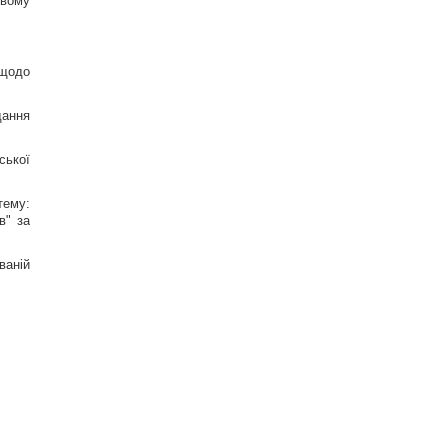
овому
 щодо
дання
ської
тему:
в" за
ваній