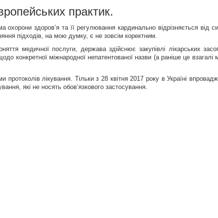
вропейських практик.
а охорони здоров’я та її регулювання кардинально відрізняється від с
яння підходів, на мою думку, є не зовсім коректним.
оняття медичної послуги, держава здійснює закупівлі лікарських засоб
до конкретної міжнародної непатентованої назви (а раніше це взагалі 
ми протоколів лікування. Тільки з 28 квітня 2017 року в Україні впровад
вання, які не носять обов’язкового застосування.