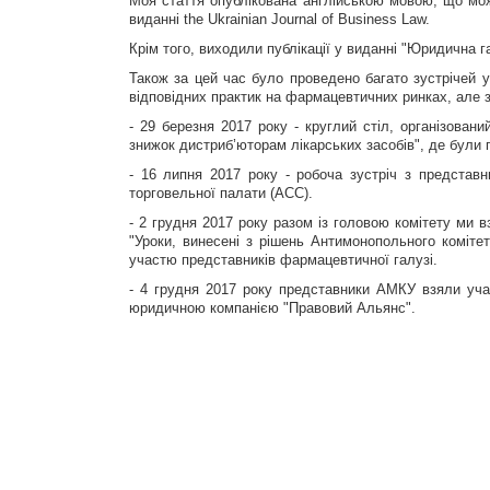
Моя стаття опублікована англійською мовою, що мо
виданні the Ukrainian Journal of Business Law.
Крім того, виходили публікації у виданні "Юридична г
Також за цей час було проведено багато зустрічей 
відповідних практик на фармацевтичних ринках, але з
- 29 березня 2017 року - круглий стіл, організован
знижок дистриб’юторам лікарських засобів", де були 
- 16 липня 2017 року - робоча зустріч з представн
торговельної палати (АСС).
- 2 грудня 2017 року разом із головою комітету ми в
"Уроки, винесені з рішень Антимонопольного коміте
участю представників фармацевтичної галузі.
- 4 грудня 2017 року представники АМКУ взяли учас
юридичною компанією "Правовий Альянс".