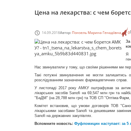
Цена на лекарства: с чем борет
14.09.2018
Автор:
Понзель Марина Генадіївна
0
За
ко
Я 
ге
Нас звинуватили у тому, що своїми рішеннями ми пе
Такі потужні звинувачення не могли залишитись 
розслідуванням зазначених фармацевтичних справ.
У листопаді 2017 року АМКУ оштрафував за антикон
лікарських засобів Sanofi на 69,547 млн грн та на
"БаДМ" (на 28,788 млн грн) та ТОВ СП "Оптіма-Фарм, 
Комітет встановив, що умови договорів ТОВ "Сано
лікарськими засобами Sanofi та дешевшими замінник
Sanofi на державних закупівлях.
Вспомните новость:
Фуфломицин наступает: за 5 