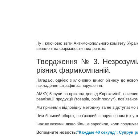
Ну і ключове: звіти Антимонопольного комітету Україн
виявлені на фармацевтичних ринках.
Твердження № 3. Незрозумі
різних фармкомпаній.
Нагадаю, однією з ключових вимог бізнесу до нового
накладення штрафів за порушення.
АМКУ, беручи за приклад досвід Єврокомісії, поясни
реалізації продукції (товарів, робіт,послуг), пов’язан
Ми прийняли відповідну методику та не відступаємо 
Чим більший оборот, пов’язаний із порушенням (як у 
Інакше кажучи: якщо більше заробили, коли порушувал
Вспомните новость
:"Каждые 40 секунд": Супрун 