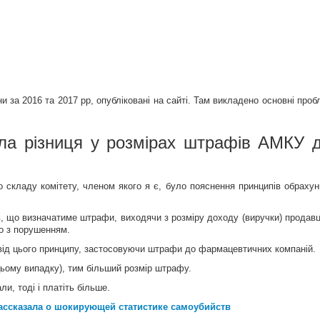
и за 2016 та 2017 рр, опубліковані на сайті. Там викладено основні проб
ла різниця у розмірах штрафів АМКУ 
 складу комітету, членом якого я є, було пояснення принципів обрахун
в, що визначатиме штрафи, виходячи з розміру доходу (виручки) продавц
ого з порушенням.
від цього принципу, застосовуючи штрафи до фармацевтичних компаній.
цьому випадку), тим більший розмір штрафу.
и, тоді і платіть більше.
рассказала о шокирующей статистике самоубийств