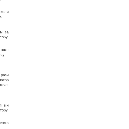
14
Новейшие американские истребители F-35C
уже выглядят совершенно "ржавыми" (видео)
 коли
12
и.
Новый туристический тренд: названы лучшие
места для наблюдения за птицами
15
ам за
Три знака Зодиака ждет триумф во всех делах
собу,
уже в ближайшие дни
15
тості
В "ПриватБанке" подешевел доллар:
усу –
актуальный курс валют на 5 августа
12
"Тяжелый удар": Зеленский заявил о 17 жертвах
и десятках раненых из-за атаки РФ
 рази
14
’ютор
ожче,
і він
тору,
нижка