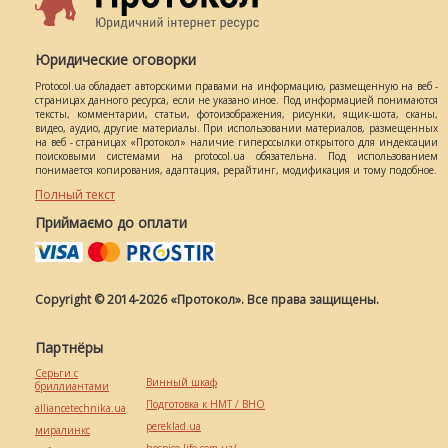
Юридические оговорки
Protocol.ua обладает авторскими правами на информацию, размещенную на веб -
страницах данного ресурса, если не указано иное. Под информацией понимаются
тексты, комментарии, статьи, фотоизображения, рисунки, ящик-шота, сканы,
видео, аудио, другие материалы. При использовании материалов, размещенных
на веб - страницах «Протокол» наличие гиперссылки открытого для индексации
поисковыми системами на protocol.ua обязательна. Под использованием
понимается копирования, адаптация, рерайтинг, модификация и тому подобное.
Полный текст
Приймаємо до оплати
Copyright © 2014-2026 «Протокол». Все права защищены.
Партнёры
Серьги с
Винный шкаф
бриллиантами
Подготовка к НМТ / ВНО
alliancetechnika.ua
pereklad.ua
миралинкс