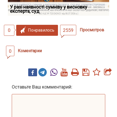
У разі наявності сумніву у висновку
Як
експерта, суд
вк
0
2559
Просмотров
Понравилось
0
Коментарии
Оставьте Ваш комментарий: