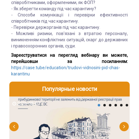
співробітниками, оформленими, як ФОП?
- Як зберегти команду під час карантину?
- Способи комунікації і перевірки ефективності
співробітників під час карантину.
- Перевірки держорганів під час карантину.
- Можливі ризики, пов'язані з втратою персоналу,
виникненням конфліктних ситуацій, скарг до державних
і правоохоронних органів, суди.
Зареєструватися на перегляд вебінару ви можете,
перейшовши за посиланням:
https://case.tube/education/trudovi-vidnosini-pid-chas-
karantinu
Популярные новости
2026-08-07
2