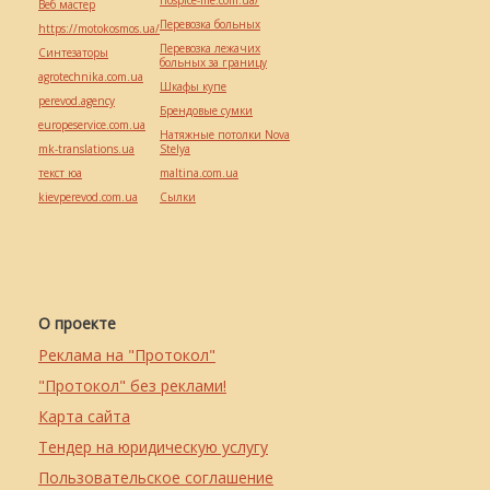
hospice-life.com.ua/
Веб мастер
Перевозка больных
https://motokosmos.ua/
Перевозка лежачих
Синтезаторы
больных за границу
agrotechnika.com.ua
Шкафы купе
perevod.agency
Брендовые сумки
europeservice.com.ua
Натяжные потолки Nova
mk-translations.ua
Stelya
текст юа
maltina.com.ua
kievperevod.com.ua
Cылки
О проекте
Реклама на "Протокол"
"Протокол" без реклами!
Карта сайта
Тендер на юридическую услугу
Пользовательское соглашение