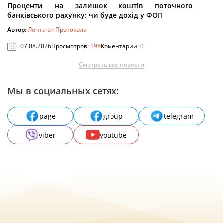
Проценти на залишок коштів поточного
банківського рахунку: чи буде дохід у ФОП
Автор:
Лента от Протокола
07.08.2026
Просмотров:
198
Коментарии:
0
Смотреть все новости
Мы в социальных сетях:
page
group
telegram
viber
youtube