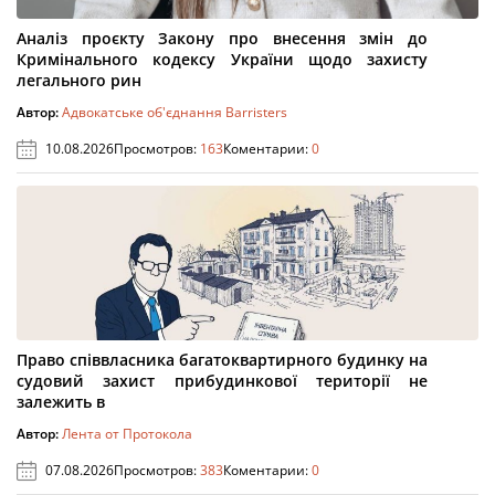
Аналіз проєкту Закону про внесення змін до
Кримінального кодексу України щодо захисту
легального рин
Автор:
Адвокатське об'єднання Barristers
10.08.2026
Просмотров:
163
Коментарии:
0
Право співвласника багатоквартирного будинку на
судовий захист прибудинкової території не
залежить в
Автор:
Лента от Протокола
07.08.2026
Просмотров:
383
Коментарии:
0