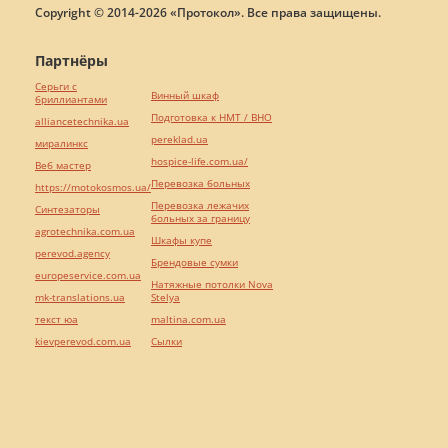
Copyright © 2014-2026 «Протокол». Все права защищены.
Партнёры
Серьги с
Винный шкаф
бриллиантами
Подготовка к НМТ / ВНО
alliancetechnika.ua
pereklad.ua
миралинкс
hospice-life.com.ua/
Веб мастер
Перевозка больных
https://motokosmos.ua/
Перевозка лежачих
Синтезаторы
больных за границу
agrotechnika.com.ua
Шкафы купе
perevod.agency
Брендовые сумки
europeservice.com.ua
Натяжные потолки Nova
mk-translations.ua
Stelya
текст юа
maltina.com.ua
kievperevod.com.ua
Cылки