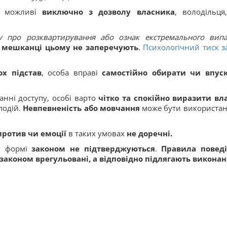
о можливі
виключно з дозволу власника
, володільця
у про розквартирування або ознак екстремального випа
мешканці цьому не заперечують
.
Психологічний тиск з
ох підстав
, особа вправі
самостійно обирати чи впус
анні доступу, особі варто
чітко та спокійно
виразити вл
подій.
Невпевненість або мовчання
може бути використан
против чи емоції
в таких умовах
не доречні.
 у формі
законом не підтверджуються
.
Правила повед
законом врегульовані, а відповідно підлягають викона