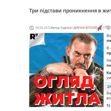
Три підстави проникнення в жи
06.06.2022
Автор:
Адвокат ДУБЧАК ВІТАЛІЙ
17
В
п
В 
п
Не
пи
Ко
ум
З
В
ві
1)