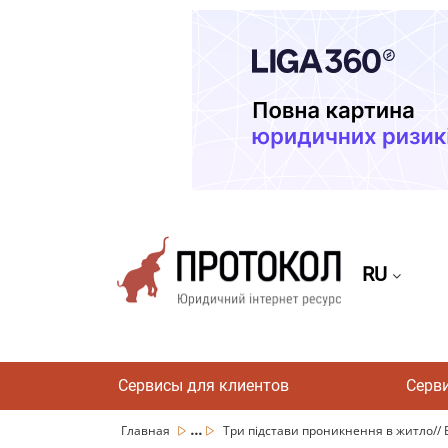
RU
Сервисы для клиентов
Серв
...
Главная
Три підстави проникнення в житло// В