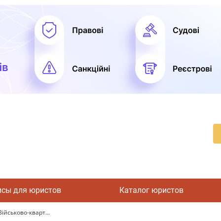
исы для юристов
Каталог юристов
ійськово-кварт...