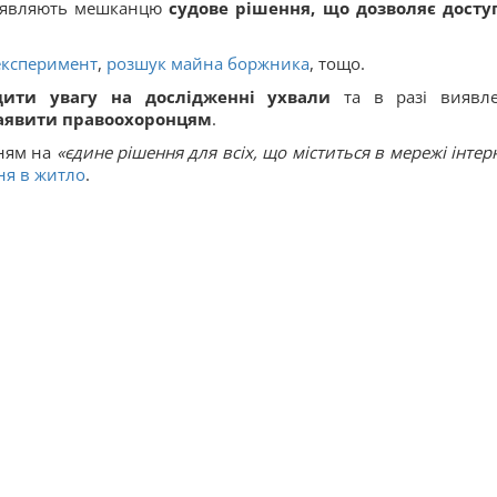
д’являють мешканцю
судове рішення, що
дозволяє досту
експеримент
,
розшук майна боржника
, тощо.
дити увагу на дослідженні ухвали
та в разі виявл
аявити правоохоронцям
.
нням на
«єдине рішення для всіх, що міститься в мережі інтер
ня в житло
.