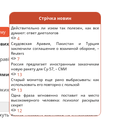
Стрічка новин
Действительно ли изюм так полезен, как все
аму
думают: ответ диетологов
4
ових
Саудовская Аравия, Пакистан и Турция
заключили соглашение о взаимной обороне, –
Reuters
раві
7
Россия предлагает иностранным заказчикам
новую ракету для Су-57, – СМИ
ями
13
Старый монитор еще рано выбрасывать: как
использовать его повторно с пользой
яких
13
Одна фраза мгновенно поставит на место
высокомерного человека: психолог раскрыла
секрет
12
жуть
Россия намерена окончательно аннексировать
часть Грузии, – страны НАТО
12
Суд продлил содержание под стражей
Коломойского, защита заявила о проблемах со