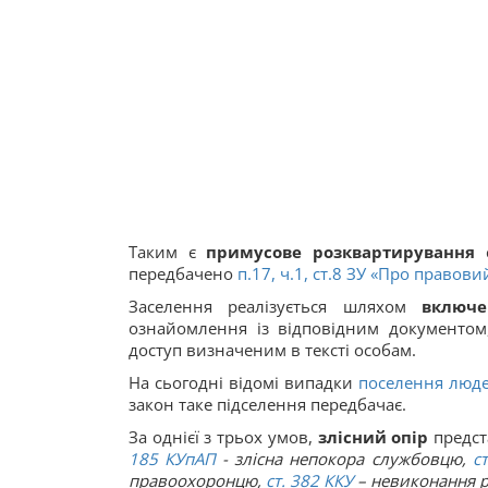
Таким є
примусове розквартирування
с
передбачено
п.17, ч.1, ст.8 ЗУ «
Про правовий
Заселення реалізується шляхом
включ
ознайомлення із відповідним документо
доступ визначеним в тексті особам.
На сьогодні відомі випадки
поселення люде
закон таке підселення передбачає.
За однієї з трьох умов,
злісний опір
предст
185
КУпАП
- злісна непокора службовцю
,
с
правоохоронцю
,
ст.
382
ККУ
– невиконання р