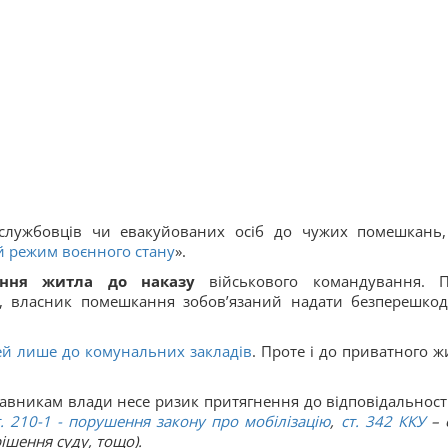
лужбовців чи евакуйованих осіб до чужих помешкань
 режим воєнного стану
».
ення житла до наказу
військового командування. П
м, власник помешкання зобов’язаний надати безперешко
й лише до комунальних закладів
. Проте і до приватного ж
авникам влади несе ризик притягнення до відповідальност
т. 210-1 - порушення закону про мобілізацію
,
ст.
342
ККУ
– 
ішення суду
, тощо).