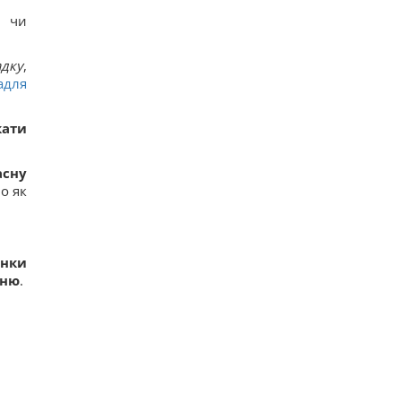
, чи
дку
,
адля
кати
асну
о як
інки
нню
.