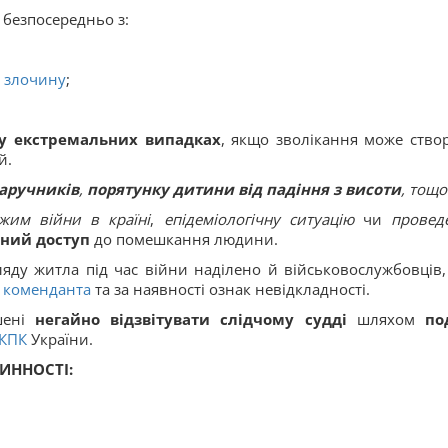
х безпосередньо з:
 злочину
;
у екстремальних випадках
, якщо зволікання може ство
й.
аручників
,
порятунку дитини від падіння з висоти
, тощо
жим війни в країні
,
епідеміологічну ситуацію
чи
провед
ьний доступ
до помешкання людини.
ляду житла під час війни наділено й військовослужбовців,
 коменданта
та за наявності ознак невідкладності.
шені
негайно відзвітувати слідчому судді
шляхом
по
КПК
України.
ВИННОСТ
І: