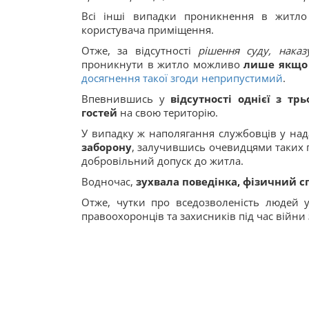
Всі інші випадки проникнення в житл
користувача приміщення.
Отже, за відсутності
рішення суду, наказ
проникнути в житло можливо
лише якщо 
досягнення такої згоди неприпустимий
.
Впевнившись у
відсутності однієї з трь
гостей
на свою територію.
У випадку ж наполягання службовців у над
заборону
, залучившись очевидцями таких 
добровільний допуск до житла.
Водночас,
зухвала поведінка,
фізичний с
Отже, чутки про вседозволеність людей
правоохоронців та захисників під час війни