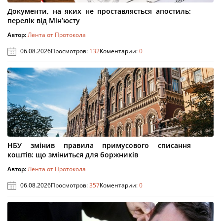
Документи, на яких не проставляється апостиль:
перелік від Мін’юсту
Автор:
Лента от Протокола
06.08.2026
Просмотров:
132
Коментарии:
0
НБУ змінив правила примусового списання
коштів: що зміниться для боржників
Автор:
Лента от Протокола
06.08.2026
Просмотров:
357
Коментарии:
0