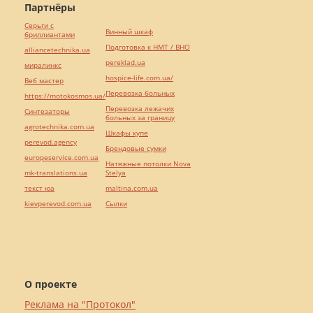
Партнёры
Серьги с
Винный шкаф
бриллиантами
Подготовка к НМТ / ВНО
alliancetechnika.ua
pereklad.ua
миралинкс
hospice-life.com.ua/
Веб мастер
Перевозка больных
https://motokosmos.ua/
Перевозка лежачих
Синтезаторы
больных за границу
agrotechnika.com.ua
Шкафы купе
perevod.agency
Брендовые сумки
europeservice.com.ua
Натяжные потолки Nova
mk-translations.ua
Stelya
текст юа
maltina.com.ua
kievperevod.com.ua
Cылки
О проекте
Реклама на "Протокол"