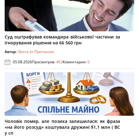
Суд оштрафував командира військової частини за
ігнорування рішення на 66 560 грн
Автор:
Лента от Протокола
05.08.2026
Просмотров:
462
Коментарии:
0
Чоловік помер, але позика залишилася: як фраза
«на його розсуд» коштувала дружині $1,1 млн ( ВС
у сп