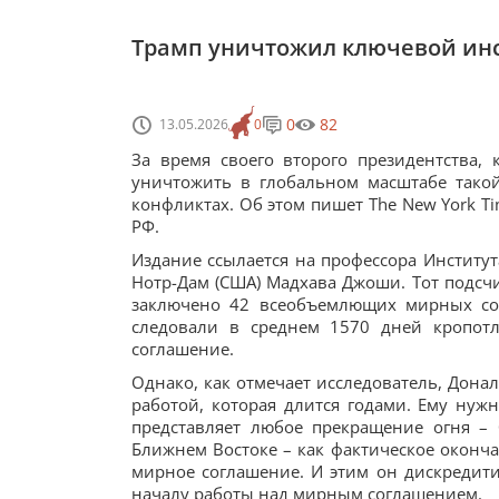
Трамп уничтожил ключевой инс
0
82
13.05.2026
0
За время своего второго президентства,
уничтожить в глобальном масштабе тако
конфликтах. Об этом пишет The New York T
РФ.
Издание ссылается на профессора Институ
Нотр-Дам (США) Мадхава Джоши. Тот подсчи
заключено 42 всеобъемлющих мирных сог
следовали в среднем 1570 дней кропот
соглашение.
Однако, как отмечает исследователь, Дона
работой, которая длится годами. Ему нуж
представляет любое прекращение огня –
Ближнем Востоке – как фактическое оконча
мирное соглашение. И этим он дискредити
началу работы над мирным соглашением.