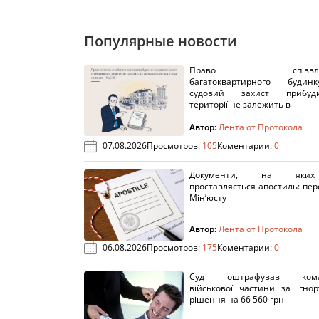
Популярные новости
Право співвлас
багатоквартирного буди
судовий захист прибуди
території не залежить в
Автор:
Лента от Протокола
07.08.2026
Просмотров:
105
Коментарии:
0
Документи, на яки
проставляється апостиль: пере
Мін’юсту
Автор:
Лента от Протокола
06.08.2026
Просмотров:
175
Коментарии:
0
Суд оштрафував кома
військової частини за ігно
рішення на 66 560 грн