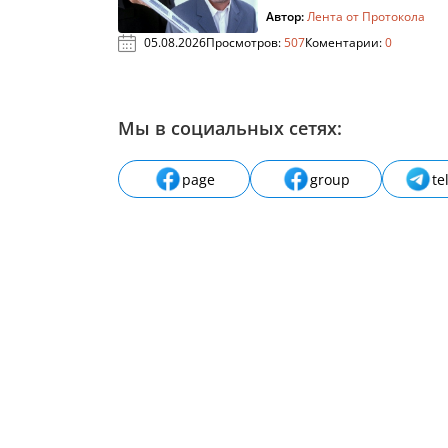
Автор:
Лента от Протокола
05.08.2026
Просмотров:
507
Коментарии:
0
Мы в социальных сетях:
page
group
te