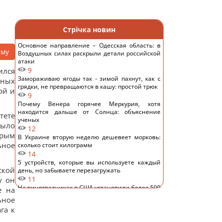
Стрічка новин
Основное направление – Одесская область: в
аму
Воздушных силах раскрыли детали российской
атаки
9
ился
Замораживаю ягоды так - зимой пахнут, как с
нных
грядки, не превращаются в кашу: простой трюк
ой и
9
Почему Венера горячее Меркурия, хотя
находится дальше от Солнца: объяснение
тете
ученых
было
12
орым
В Украине вторую неделю дешевеет морковь:
ьное
сколько стоит килограмм
14
5 устройств, которые вы используете каждый
ской
день, но забываете перезагружать
11
у он
На виноградниках в США установили более 500
е на
домиков для сов: результат удивил
ьное
15
га к
Археологи в глубокой пещере нашли
сооружение, построенное 176 500 лет назад: