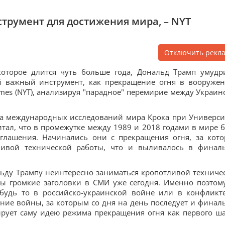
трумент для достижения мира, – NYT
Отключить рекл
 которое длится чуть больше года, Дональд Трамп умудр
й важный инструмент, как прекращение огня в вооруже
imes (NYT), анализируя "парадное" перемирие между Украин
та международных исследований мира Крока при Универси
тал, что в промежутке между 1989 и 2018 годами в мире 
лашения. Начинались они с прекращения огня, за кот
ливой технической работы, что и выливалось в финал
льду Трампу неинтересно заниматься кропотливой техниче
ны громкие заголовки в СМИ уже сегодня. Именно поэтом
 будь то в российско-украинской войне или в конфликт
ние войны, за которым со дня на день последует и финал
рует саму идею режима прекращения огня как первого ша