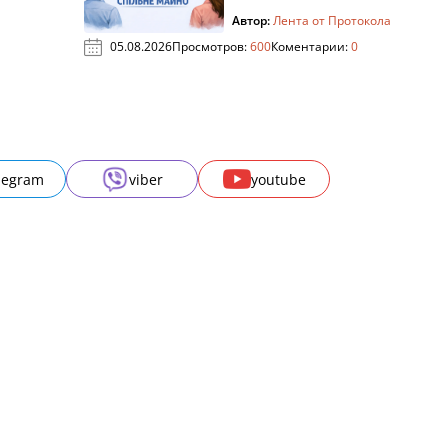
Автор:
Лента от Протокола
05.08.2026
Просмотров:
600
Коментарии:
0
legram
viber
youtube