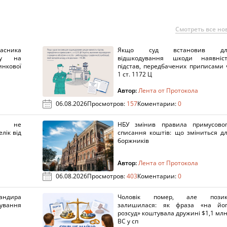
Смотреть все но
ника
Якщо суд встановив дл
нку на
відшкодування шкоди наявніс
нкової
підстав, передбачених приписами 
1 ст. 1172 Ц
Автор:
Лента от Протокола
06.08.2026
Просмотров:
157
Коментарии:
0
х не
НБУ змінив правила примусово
лік від
списання коштів: що зміниться д
боржників
Автор:
Лента от Протокола
06.08.2026
Просмотров:
403
Коментарии:
0
ндира
Чоловік помер, але позик
рування
залишилася: як фраза «на йо
розсуд» коштувала дружині $1,1 млн
ВС у сп