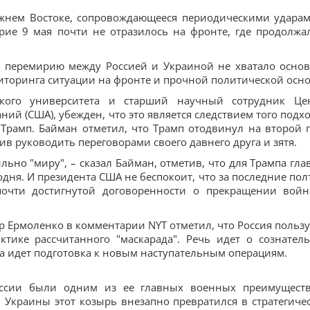
жнем Востоке, сопровождающееся периодическими ударам
ирие 9 мая почти не отразилось на фронте, где продолжа
у перемирию между Россией и Украиной не хватало осно
иторинга ситуации на фронте и прочной политической осн
ского университета и старший научный сотрудник Це
ий (США), убежден, что это является следствием того подхо
Трамп. Байман отметил, что Трамп отодвинул на второй 
в руководить переговорами своего давнего друга и зятя.
ьно "миру", – сказал Байман, отметив, что для Трампа гла
одня. И президента США не беспокоит, что за последние пол
почти достигнутой договоренности о прекращении вой
 Ермоленко в комментарии NYT отметил, что Россия пользу
ктике рассчитанного "маскарада". Речь идет о сознател
а идет подготовка к новым наступательным операциям.
оссии были одним из ее главных военных преимущест
 Украины этот козырь внезапно превратился в стратегиче