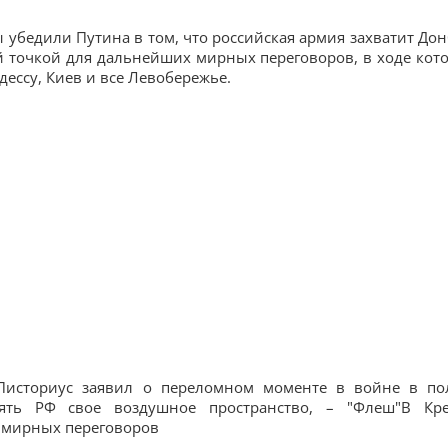
 убедили Путина в том, что российская армия захватит Дон
ой точкой для дальнейших мирных переговоров, в ходе кот
дессу, Киев и все Левобережье.
и:Писториус заявил о переломном моменте в войне в по
лять РФ свое воздушное пространство, – "Флеш"В Кр
 мирных переговоров