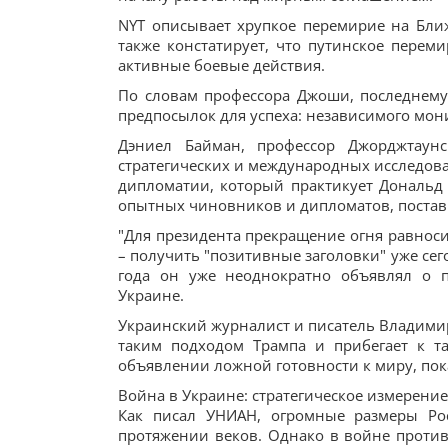
NYT описывает хрупкое перемирие на Бли
также констатирует, что путинское перем
активные боевые действия.
По словам профессора Джоши, последнем
предпосылок для успеха: независимого мон
Дэниел Байман, профессор Джорджтаун
стратегических и международных исследован
дипломатии, который практикует Дональд 
опытных чиновников и дипломатов, постави
"Для президента прекращение огня равносил
– получить "позитивные заголовки" уже сег
года он уже неоднократно объявлял о 
Украине.
Украинский журналист и писатель Владимир
таким подходом Трампа и прибегает к та
объявлении ложной готовности к миру, пок
Война в Украине: стратегическое измерение
Как писал УНИАН, огромные размеры Р
протяжении веков. Однако в войне против