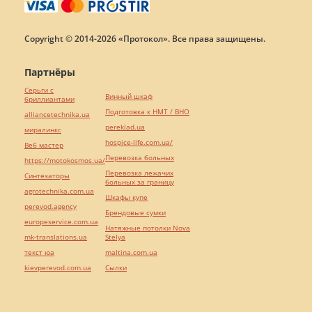
Copyright © 2014-2026 «Протокол». Все права защищены.
Партнёры
Серьги с
Винный шкаф
бриллиантами
Подготовка к НМТ / ВНО
alliancetechnika.ua
pereklad.ua
миралинкс
hospice-life.com.ua/
Веб мастер
Перевозка больных
https://motokosmos.ua/
Перевозка лежачих
Синтезаторы
больных за границу
agrotechnika.com.ua
Шкафы купе
perevod.agency
Брендовые сумки
europeservice.com.ua
Натяжные потолки Nova
mk-translations.ua
Stelya
текст юа
maltina.com.ua
kievperevod.com.ua
Cылки