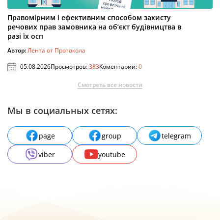
Правомірним і ефективним способом захисту
речових прав замовника на об’єкт будівництва в
разі їх осп
Автор:
Лента от Протокола
05.08.2026
Просмотров:
383
Коментарии:
0
Смотреть все новости
Мы в социальных сетях:
page
group
telegram
viber
youtube