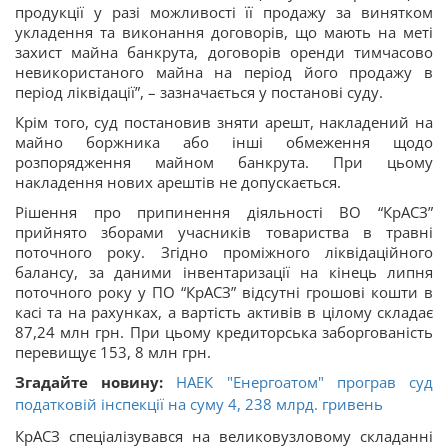
продукції у разі можливості її продажу за винятком
укладення та виконання договорів, що мають на меті
захист майна банкрута, договорів оренди тимчасово
невикористаного майна на період його продажу в
період ліквідації”, – зазначається у постанові суду.
Крім того, суд постановив зняти арешт, накладений на
майно боржника або інші обмеження щодо
розпорядження майном банкрута. При цьому
накладення нових арештів не допускається.
Рішення про припинення діяльності ВО “КрАСЗ”
прийнято зборами учасників товариства в травні
поточного року. Згідно проміжного ліквідаційного
балансу, за даними інвентаризації на кінець липня
поточного року у ПО “КрАСЗ” відсутні грошові кошти в
касі та на рахунках, а вартість активів в цілому складає
87,24 млн грн. При цьому кредиторська заборгованість
перевищує 153, 8 млн грн.
Згадайте новину:
НАЕК "Енергоатом" програв суд
податковій інспекції на суму 4, 238 млрд. гривень
КрАСЗ спеціалізувався на великовузловому складанні