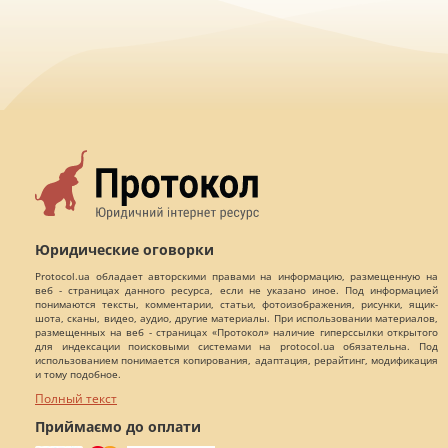
Юридические оговорки
Protocol.ua обладает авторскими правами на информацию, размещенную на
веб - страницах данного ресурса, если не указано иное. Под информацией
понимаются тексты, комментарии, статьи, фотоизображения, рисунки, ящик-
шота, сканы, видео, аудио, другие материалы. При использовании материалов,
размещенных на веб - страницах «Протокол» наличие гиперссылки открытого
для индексации поисковыми системами на protocol.ua обязательна. Под
использованием понимается копирования, адаптация, рерайтинг, модификация
и тому подобное.
Полный текст
Приймаємо до оплати