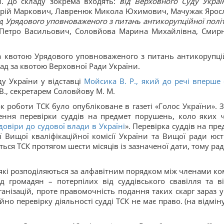
. До складу зокрема входять:
від Верховного Суду Украї
рій Маркович, Лавренюк Микола Юхимович, Мачужак Ярос
ід Урядового уповноваженого з питань антикорупційної полі
 Петро Васильович, Соловйова Марина Михайлівна, Смир
 квотою Урядового уповноваженого з питань антикорупці
сад за квотою Верховної Ради України.
у України у відставці
Мойсика В. Р., який до речі вперше 
В., секретарем Соловйову М. М.
роботи ТСК було опубліковане в газеті «Голос України». З 
ння перевірки суддів на предмет порушень, коло яких ч
овіри до судової влади в Україні
». Перевірка суддів на пре
Вищої кваліфікаційної комісії України та Вищої ради юсти
ся ТСК протягом шести місяців із зазначеної дати, тому ра
 які розподіляються за алфавітним порядком між членами комі
 громадян – потерпілих від суддівського свавілля та ві
ганізацій, проте правомочність подання таких скарг зараз у
но перевірку діяльності судді ТСК не має право. (на відміну