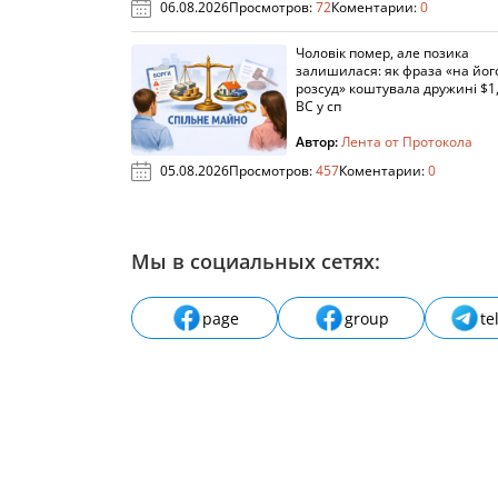
06.08.2026
Просмотров:
72
Коментарии:
0
Чоловік помер, але позика
залишилася: як фраза «на йог
розсуд» коштувала дружині $1,
ВС у сп
Автор:
Лента от Протокола
05.08.2026
Просмотров:
457
Коментарии:
0
Мы в социальных сетях:
page
group
te