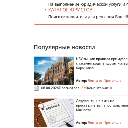
На выполнение юридической услуги и 
КАТАЛОГ ЮРИСТОВ
Поиск исполнителя для решения Вашей
Популярные новости
НБУ змінив правила примусов
списання коштів: що змінитьс
боржників
Автор:
Лента от Протокола
06.08.2026
Просмотров:
239
Коментарии:
0
Документи, на яких не
проставляється апостиль: пере
Мін’юсту
Автор:
Лента от Протокола