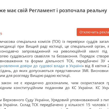
же має свій Регламент і розпочала реальну
Отключить рекл
9
мчасова спеціальна комісія (ТСК) із перевірки суддів загал
исдикції при Вищий раді юстиції, це спеціальний орган, 
аконодавчо запроваджений на революційній хвилі під
огею суддівського свавілля та беззаконня. Порядок створе
вноваження та форми діяльності ТСК, передбачені ЗУ 
дновлення довіри до судової влади в Україні
» від 8 квітня
асідань, до яких допускаються представники ЗМІ. Висновки
вим для розгляду Вищою радою юстиції.
й закон не є юридично досконалим, чим скористалася г
овідним конституційним поданням до КС України. КС Укр
м Верховного Суду України, Урядовий уповноважений з пи
 України. Склад ТСК передбачено у кількості 15 чоловік і