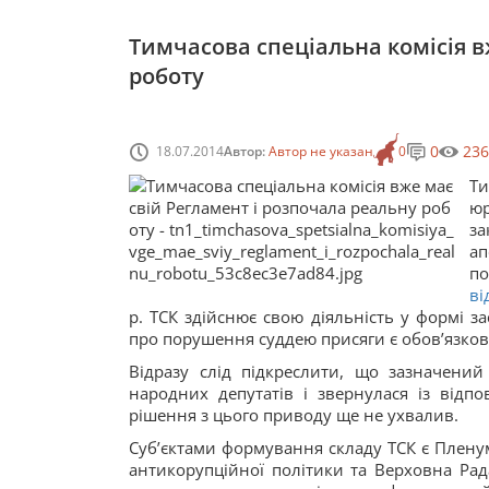
Тимчасова спеціальна комісія в
роботу
0
236
18.07.2014
Автор:
Автор не указан
0
Ти
юр
з
ап
по
ві
р. ТСК здійснює свою діяльність у формі з
про порушення суддею присяги є обов’язко
Відразу слід підкреслити, що зазначени
народних депутатів і звернулася із відп
рішення з цього приводу ще не ухвалив.
Суб’єктами формування складу ТСК є Плену
антикорупційної політики та Верховна Рада