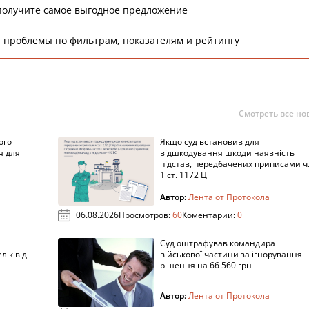
получите самое выгодное предложение
 проблемы по фильтрам, показателям и рейтингу
Смотреть все но
ого
Якщо суд встановив для
я для
відшкодування шкоди наявність
підстав, передбачених приписами ч
1 ст. 1172 Ц
Автор:
Лента от Протокола
06.08.2026
Просмотров:
60
Коментарии:
0
Суд оштрафував командира
лік від
військової частини за ігнорування
рішення на 66 560 грн
Автор:
Лента от Протокола