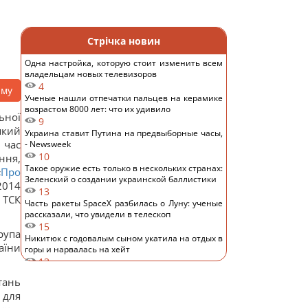
Стрічка новин
Одна настройка, которую стоит изменить всем
владельцам новых телевизоров
4
аму
Ученые нашли отпечатки пальцев на керамике
возрастом 8000 лет: что их удивило
ьної
9
який
Украина ставит Путина на предвыборные часы,
 час
- Newsweek
10
ння,
Такое оружие есть только в нескольких странах:
«
Про
Зеленский о создании украинской баллистики
 2014
13
 ТСК
Часть ракеты SpaceX разбилась о Луну: ученые
рассказали, что увидели в телескоп
15
рупа
Никитюк с годовалым сыном укатила на отдых в
аїни
горы и нарвалась на хейт
13
Спутник Сатурна вращается так медленно, что
тань
его сутки продолжаются почти 16 дней
 для
13