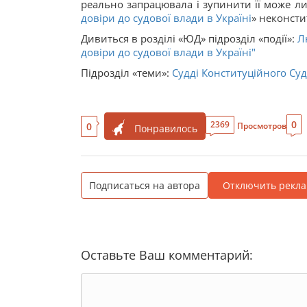
реально запрацювала і зупинити її може л
довіри до судової влади в Україні
» неконсти
Дивиться в розділі «ЮД» підрозділ «події»:
Л
довіри до судової влади в Україні"
Підрозділ «теми»:
Судді Конституційного Суд
0
2369
0
Просмотров
Понравилось
Подписаться на автора
Отключить рекла
Оставьте Ваш комментарий: