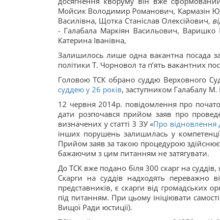
досягнення кворуму він вже сформований
Мойсик Володимир Романович, Кармазін Ю
Василівна, Щотка Станіслав Олексійович,
в
- Галабала Маркіян Васильович, Варишко
Катерина Іванівна,
Залишилось лише одна вакантна посада за
політики Т. Чорновол та п’ять вакантних по
Головою ТСК обрано суддю Верховного Суд
суддею у 26 років
, заступником Галабалу М. 
12 червня 2014р. повідомлення про початок 
дати розпочався прийом заяв про проведе
визначених у статті 3 ЗУ «
Про відновлення д
інших порушень залишилась у компетенції 
Прийом заяв за такою процедурою здійснюєть
бажаючим з цим питанням не затягувати.
До ТСК вже подано біля 300 скарг на суддів,
Скарги на суддів надходять переважно від
представників, є скарги від громадських ор
під питанням. При цьому ініціювати самостій
Вищої Ради юстиції).