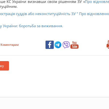
ише КС України визнавши своїм рішенням ЗУ «
Про відновл
туційним.
юстрація суддів або неконституційність ЗУ " Про відновленн
у України: боротьба за виживання.
Коментарии
му