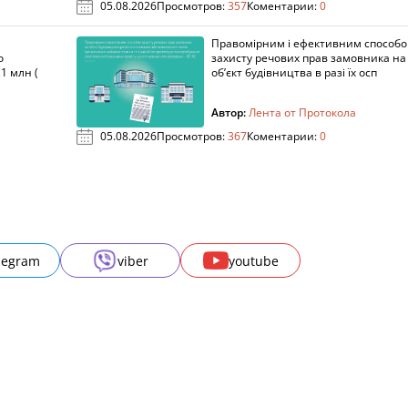
05.08.2026
Просмотров:
357
Коментарии:
0
Правомірним і ефективним способ
о
захисту речових прав замовника на
1 млн (
об’єкт будівництва в разі їх осп
Автор:
Лента от Протокола
05.08.2026
Просмотров:
367
Коментарии:
0
legram
viber
youtube