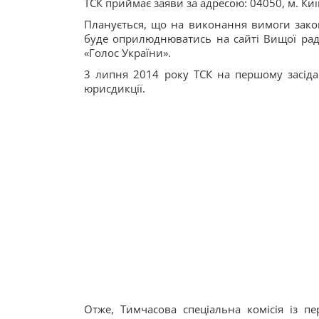
ТСК приймає заяви за адресою: 04050, м. Киї
Планується, що на виконання вимоги закону
буде оприлюднюватись на сайті Вищої ради
«Голос України».
3 липня 2014 року ТСК на першому засідан
юрисдикції.
Отже, Тимчасова спеціальна комісія із пе