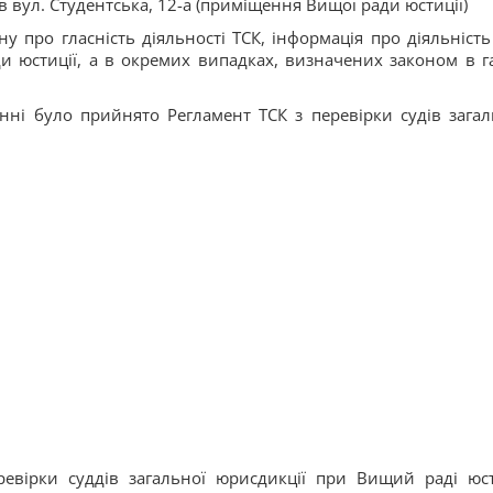
в вул. Студентська, 12-а (приміщення Вищої ради юстиції)
 про гласність діяльності ТСК, інформація про діяльність
 юстиції, а в окремих випадках, визначених законом в га
ні було прийнято Регламент ТСК з перевірки судів загал
ревірки суддів загальної юрисдикції при Вищий раді юст