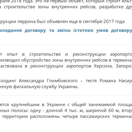
аля 2018 года. Это не первый объект, который строит Альт
в строительстве зоны внутренних рейсов, разработке др
трукции перрона был объявлен еще в сентябре 2017 года
укладання договору та зміна істотних умов договор
т опыт в строительстве и реконструкции аэропорт
оизводил обустройство зоны внутренних рейсов в термина
аствовала в реконструкции аэропортов Херсона, Запоро
олдинг Александра Глимбовского – тестя Романа Насир
венную фискальную службу Украины.
яется крупнейшим в Украине с общей занимаемой площ
очных полосы: одну - длиной 4 тыс. м, шириной 60 м, втор
о территории расположены четыре пассажирских термина