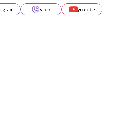
legram
viber
youtube