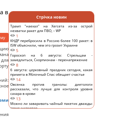
а в
Стрічка новин
Трамп "наехал" на Хегсета из-за острой
нехватки ракет для ПВО, – WP
1
аму
КНДР перебросила в Россию более 100 ракет: в
ISW объяснили, чем это грозит Украине
ацию
5
мана
Гороскоп на 6 августа: Стрельцам -
 для
замедлиться, Скорпионам - перенапряжение
8
орту
6 августа: церковный праздник сегодня, какая
примета в Яблочный Спас обещает счастье
14
ний:
Овсянка против гранолы: диетологи
жное
рассказали, что лучше для контроля уровня
сахара в крови
13
леми
Можно ли заваривать чайный пакетик дважды:
ответ экспертов
12
ения
Небольшая группа змей вторглась и захватила
целый остров: как им это удалось
11