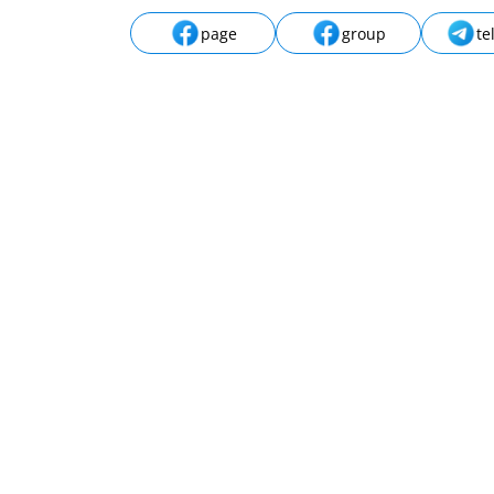
page
group
te