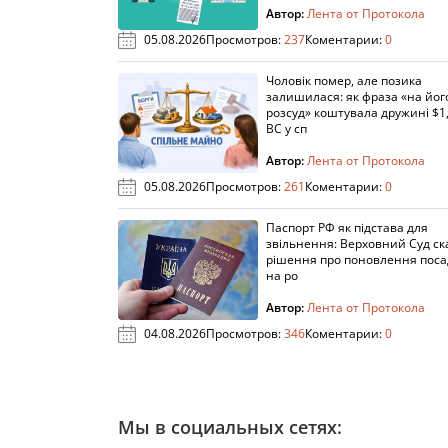
Автор:
Лента от Протокола
05.08.2026
Просмотров:
237
Коментарии:
0
Чоловік помер, але позика
залишилася: як фраза «на йог
розсуд» коштувала дружині $1,
ВС у сп
Автор:
Лента от Протокола
05.08.2026
Просмотров:
261
Коментарии:
0
Паспорт РФ як підстава для
звільнення: Верховний Суд ск
рішення про поновлення пос
на ро
Автор:
Лента от Протокола
04.08.2026
Просмотров:
346
Коментарии:
0
Мы в социальных сетях: