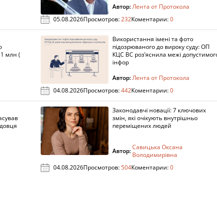
Автор:
Лента от Протокола
05.08.2026
Просмотров:
232
Коментарии:
0
Використання імені та фото
о
підозрюваного до вироку суду: ОП
1 млн (
КЦС ВС роз’яснила межі допустимог
інфор
Автор:
Лента от Протокола
04.08.2026
Просмотров:
442
Коментарии:
0
Законодавчі новації: 7 ключових
асував
змін, які очікують внутрішньо
адовця
переміщених людей
Савицька Оксана
Автор:
Володимирівна
04.08.2026
Просмотров:
504
Коментарии:
0