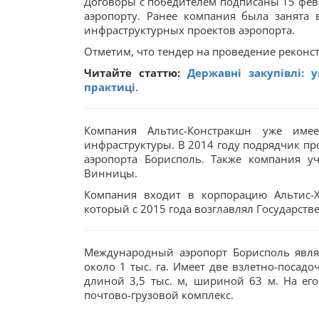
Договоры с победителем подписаны 15 февр
аэропорту. Ранее компания была занята 
инфраструктурных проектов аэропорта.
Отметим, что тендер на проведение реконс
Читайте статтю:
Державні закупівлі: 
практиці
.
Компания Альтис-Констракшн уже имее
инфраструктуры. В 2014 году подрядчик пр
аэропорта Борисполь. Также компания уч
Винницы.
Компания входит в корпорацию Альтис-Х
который с 2015 года возглавлял Государст
Международный аэропорт Борисполь явл
около 1 тыс. га. Имеет две взлетно-посад
длиной 3,5 тыс. м, шириной 63 м. На ег
почтово-грузовой комплекс.