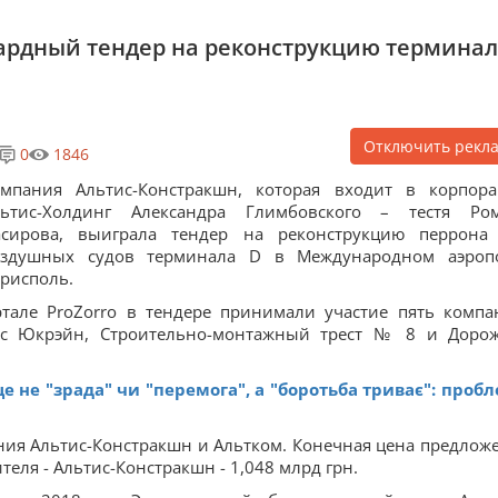
ардный тендер на реконструкцию терминал
Отключить рекл
0
1846
омпания Альтис-Констракшн, которая входит в корпор
льтис-Холдинг Александра Глимбовского – тестя Ро
асирова, выиграла тендер на реконструкцию перрона
оздушных судов терминала D в Международном аэроп
рисполь.
тале ProZorro в тендере принимали участие пять компа
тис Юкрэйн, Строительно-монтажный трест № 8 и Доро
е не "зрада" чи "перемога", а "боротьба триває": проб
ия Альтис-Констракшн и Альтком. Конечная цена предлож
теля - Альтис-Констракшн - 1,048 млрд грн.