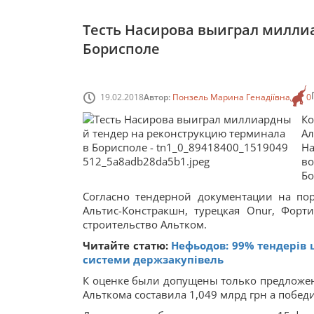
Тесть Насирова выиграл милли
Борисполе
19.02.2018
Автор:
Понзель Марина Генадіївна
0
К
А
Н
в
Бо
Согласно тендерной документации на пор
Альтис-Констракшн, турецкая Onur, Фор
строительство Альтком.
Читайте статю:
Нефьодов: 99% тендерів ц
системи держзакупівель
К оценке были допущены только предложен
Альткома составила 1,049 млрд грн а победи