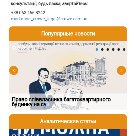
консультації, будь ласка, звертайтесь:
+38 063 466 8242
marketing_crowe_legal@crowe.com.ua
Популярные новости
2026-08-07
2
к
Право співвласника багатоквартирного
Як
будинку на су
шк
Аналитические статьи
2026-08-08
2