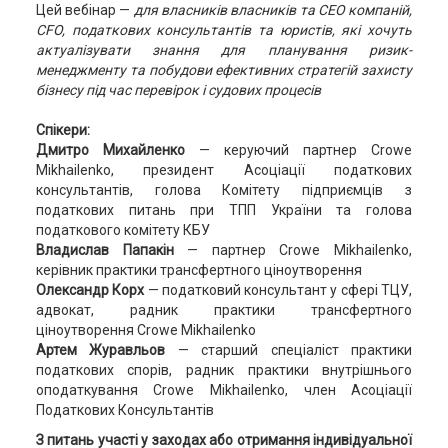
Цей вебінар —
для власників власників та СЕО компаній,
CFO, податкових консультантів та юристів, які хочуть
актуалізувати знання для планування ризик-
менеджменту та побудови ефективних стратегій захисту
бізнесу під час перевірок і судових процесів
Спікери:
Дмитро Михайленко
— керуючий партнер Crowe
Mikhailenko, президент Асоціації податкових
консультантів, голова Комітету підприємців з
податкових питань при ТПП України та головa
податкового комітету КБУ
Владислав Папакін
— партнер Crowe Mikhailenko,
керівник практики трансфертного ціноутворення
Олександр Корх
— податковий консультант у сфері ТЦУ,
адвокат, радник практики трансфертного
ціноутворення Crowe Mikhailenko
Артем
Журавльов
— старший спеціаліст практики
податкових спорів, радник практики внутрішнього
оподаткування Crowe Mikhailenko, член Асоціації
Податкових Консультантів
З питань участі у заходах або отримання індивідуальної