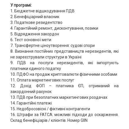
У програмі:
1. Бюджетне відшкодування ПДВ
2. Бенефіціарний власник
3. Податкове резидентство
4. Гарантійний ремонт, дисконтування, позики
5. Відрядження закордон
6. Тест основної мети
7. Трансфертне ціноутворення: судові спори
8. Визнання постійних представництв нерезидентів, які
не зареєстрували структури в Україні
9. ПДВ на послуги нерезидентів, які імпортують
платники єдиного податку
10. ПДФО на продаж криптовалюти фізичними особами
11. Оплата маркетингових послуг
12. Дохід ФОП – платника ЄП, отриманий на
закордонний рахунок
13. ПДВ при безоплатних маркетингових роздачах
14. Гарантійні платежі
15. Недобросовісні / фіктивні контрагенти
16. Штрафи за FATCA: можливі підходи до оскарження.
Склад бенефіціарів / клієнтів. Номер GIIN