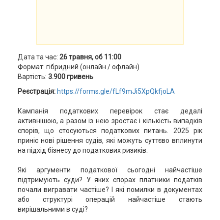
Дата та час:
26 травня, об 11:00
Формат: гібридний (онлайн / офлайн)
Вартість:
3.900 гривень
Реєстрація:
https://forms.gle/fLf9mJi5XpQkfjoLA
Кампанія податкових перевірок стає дедалі
активнішою, а разом із нею зростає і кількість випадків
спорів, що стосуються податкових питань. 2025 рік
приніс нові рішення судів, які можуть суттєво вплинути
на підхід бізнесу до податкових ризиків.
Які аргументи податкової сьогодні найчастіше
підтримують суди? У яких спорах платники податків
почали вигравати частіше? І які помилки в документах
або структурі операцій найчастіше стають
вирішальними в суді?