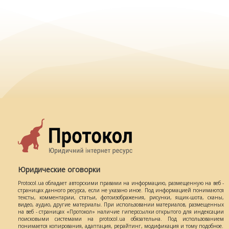
Юридические оговорки
Protocol.ua обладает авторскими правами на информацию, размещенную на веб -
страницах данного ресурса, если не указано иное. Под информацией понимаются
тексты, комментарии, статьи, фотоизображения, рисунки, ящик-шота, сканы,
видео, аудио, другие материалы. При использовании материалов, размещенных
на веб - страницах «Протокол» наличие гиперссылки открытого для индексации
поисковыми системами на protocol.ua обязательна. Под использованием
понимается копирования, адаптация, рерайтинг, модификация и тому подобное.