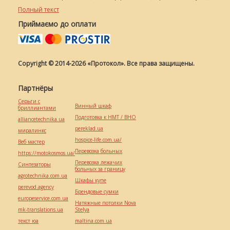
Полный текст
Приймаємо до оплати
Copyright © 2014-2026 «Протокол». Все права защищены.
Партнёры
Серьги с
Винный шкаф
бриллиантами
Подготовка к НМТ / ВНО
alliancetechnika.ua
pereklad.ua
миралинкс
hospice-life.com.ua/
Веб мастер
Перевозка больных
https://motokosmos.ua/
Перевозка лежачих
Синтезаторы
больных за границу
agrotechnika.com.ua
Шкафы купе
perevod.agency
Брендовые сумки
europeservice.com.ua
Натяжные потолки Nova
mk-translations.ua
Stelya
текст юа
maltina.com.ua