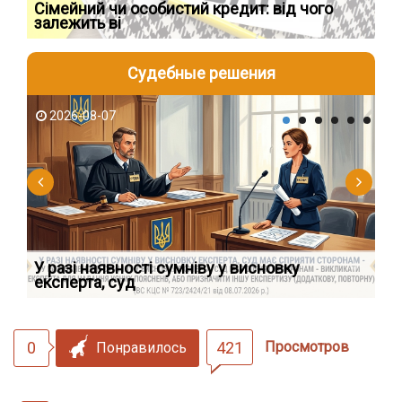
Сімейний чи особистий кредит: від чого
Пр
залежить ві
по
Судебные решения
2026-08-07
2
У разі наявності сумніву у висновку
Як
експерта, суд
вк
0
421
Просмотров
Понравилось