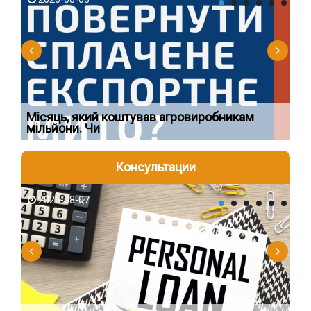
Ї
Місяць, який коштував агровиробникам
Ог
мільйони. Чи
що
Консультации
2026-08-07
2