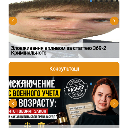
Зловживання впливом за статтею 369-2
Пе
Кримінального
пі
Консультації
2026-08-06
2