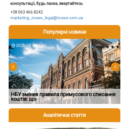
консультації, будь ласка, звертайтесь:
+38 063 466 8242
marketing_crowe_legal@crowe.com.ua
Популярні новини
2026-08-06
2
НБУ змінив правила примусового списання
Як
коштів: що
шк
Аналітична стаття
2026-08-04
2