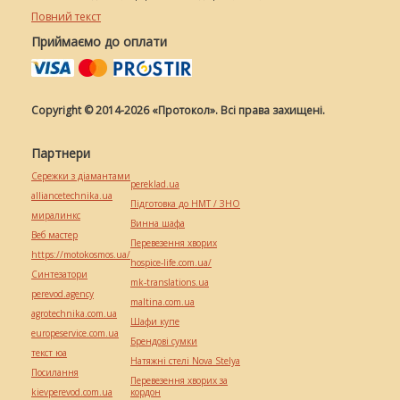
Повний текст
Приймаємо до оплати
Copyright © 2014-2026 «Протокол». Всі права захищені.
Партнери
Сережки з діамантами
pereklad.ua
alliancetechnika.ua
Підготовка до НМТ / ЗНО
миралинкс
Винна шафа
Веб мастер
Перевезення хворих
https://motokosmos.ua/
hospice-life.com.ua/
Синтезатори
mk-translations.ua
perevod.agency
maltina.com.ua
agrotechnika.com.ua
Шафи купе
europeservice.com.ua
Брендові сумки
текст юа
Натяжні стелі Nova Stelya
Посилання
Перевезення хворих за
kievperevod.com.ua
кордон