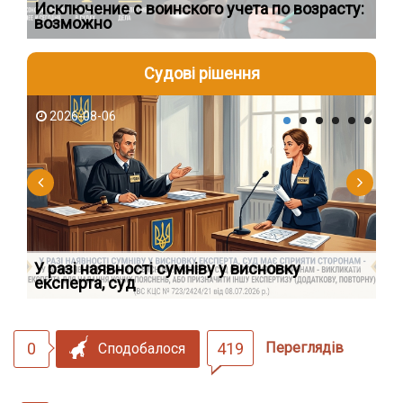
Исключение с воинского учета по возрасту:
Сп
возможно
ос
Судові рішення
2026-08-06
2
У разі наявності сумніву у висновку
Як
експерта, суд
вк
0
419
Переглядів
Сподобалося