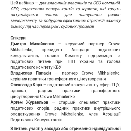
Цей вебінар —
для власників власників та СЕО компаній,
CFO, податкових консультантів та юристів, які хочуть
актуалізувати знання для планування ризик-
менеджменту та побудови ефективних стратегій захисту
бізнесу під час перевірок і судових процесів
Спікери:
Дмитро Михайленко
— керуючий партнер Crowe
Mikhailenko, президент Асоціації податкових
консультантів, голова Комітету підприємців з
податкових питань при ТПП України та головa
податкового комітету КБУ
Владислав Папакін
— партнер Crowe Mikhailenko,
керівник практики трансфертного ціноутворення
Олександр Корх
— податковий консультант у сфері ТЦУ,
адвокат, радник практики трансфертного
ціноутворення Crowe Mikhailenko
Артем
Журавльов
— старший спеціаліст практики
податкових спорів, радник практики внутрішнього
оподаткування Crowe Mikhailenko, член Асоціації
Податкових Консультантів
З питань участі у заходах або отримання індивідуальної