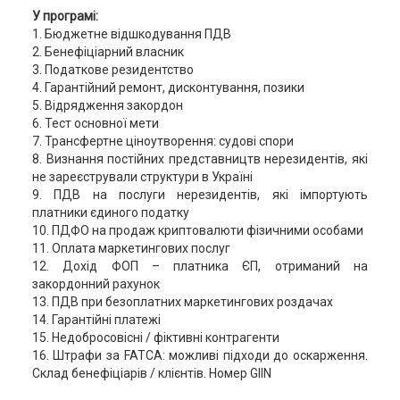
У програмі:
1. Бюджетне відшкодування ПДВ
2. Бенефіціарний власник
3. Податкове резидентство
4. Гарантійний ремонт, дисконтування, позики
5. Відрядження закордон
6. Тест основної мети
7. Трансфертне ціноутворення: судові спори
8. Визнання постійних представництв нерезидентів, які
не зареєстрували структури в Україні
9. ПДВ на послуги нерезидентів, які імпортують
платники єдиного податку
10. ПДФО на продаж криптовалюти фізичними особами
11. Оплата маркетингових послуг
12. Дохід ФОП – платника ЄП, отриманий на
закордонний рахунок
13. ПДВ при безоплатних маркетингових роздачах
14. Гарантійні платежі
15. Недобросовісні / фіктивні контрагенти
16. Штрафи за FATCA: можливі підходи до оскарження.
Склад бенефіціарів / клієнтів. Номер GIIN