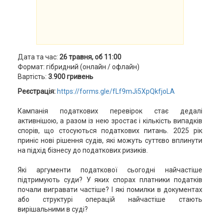
Дата та час:
26 травня, об 11:00
Формат: гібридний (онлайн / офлайн)
Вартість:
3.900 гривень
Реєстрація:
https://forms.gle/fLf9mJi5XpQkfjoLA
Кампанія податкових перевірок стає дедалі
активнішою, а разом із нею зростає і кількість випадків
спорів, що стосуються податкових питань. 2025 рік
приніс нові рішення судів, які можуть суттєво вплинути
на підхід бізнесу до податкових ризиків.
Які аргументи податкової сьогодні найчастіше
підтримують суди? У яких спорах платники податків
почали вигравати частіше? І які помилки в документах
або структурі операцій найчастіше стають
вирішальними в суді?