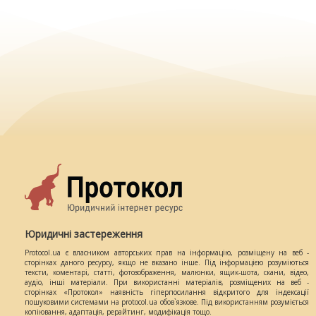
Юридичні застереження
Protocol.ua є власником авторських прав на інформацію, розміщену на веб -
сторінках даного ресурсу, якщо не вказано інше. Під інформацією розуміються
тексти, коментарі, статті, фотозображення, малюнки, ящик-шота, скани, відео,
аудіо, інші матеріали. При використанні матеріалів, розміщених на веб -
сторінках «Протокол» наявність гіперпосилання відкритого для індексації
пошуковими системами на protocol.ua обов`язкове. Під використанням розуміється
копіювання, адаптація, рерайтинг, модифікація тощо.