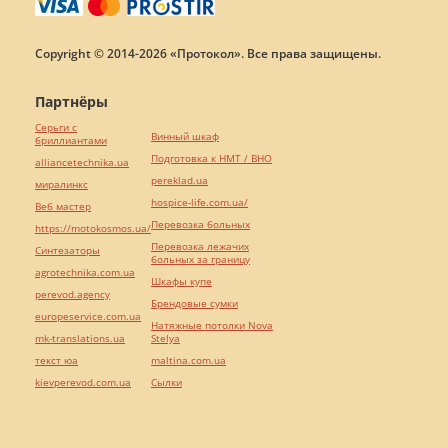
Copyright © 2014-2026 «Протокол». Все права защищены.
Партнёры
Серьги с
Винный шкаф
бриллиантами
Подготовка к НМТ / ВНО
alliancetechnika.ua
pereklad.ua
миралинкс
hospice-life.com.ua/
Веб мастер
Перевозка больных
https://motokosmos.ua/
Перевозка лежачих
Синтезаторы
больных за границу
agrotechnika.com.ua
Шкафы купе
perevod.agency
Брендовые сумки
europeservice.com.ua
Натяжные потолки Nova
mk-translations.ua
Stelya
текст юа
maltina.com.ua
kievperevod.com.ua
Cылки