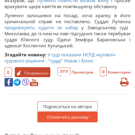
вказував, що
Лупенко повністю визнає вину
і просив
врахувати щире каяття як пом’якшуючу обставину.
Лупенко залишився на посаді, хоча крапку в його
кримінальній справі не поставлено. Суддю Лупенка
продовжують судити за хабар
у Заводському суді
Миколаєва, де із ним на лаві підсудних також перебуває
суддя Южного суду Одеси Земфіра Барановська і
адвокат Костянтин Куницький.
Згадайте новину:
У суді показали НСРД «купівлі»
судового рішення - "судді" Новак і Білик
0
3319
0
Просмотров
Коментарии
Понравилось
Подписаться на автора
Отключить рекламу