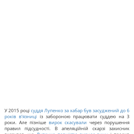
У 2015 році
суддя Лупенко за хабар був засуджений до 6
років в’язниці
із забороною працювати суддею на 3
роки. Але пізніше
вирок скасували
через порушення
правил підсудності. В апеляційній скарзі захисник