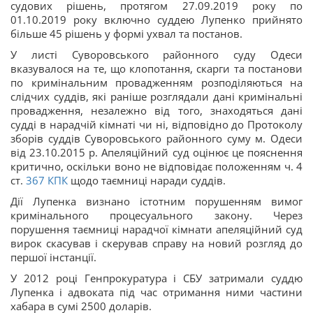
судових рішень, протягом 27.09.2019 року по
01.10.2019 року включно суддею Лупенко прийнято
більше 45 рішень у формі ухвал та постанов.
У листі Суворовського районного суду Одеси
вказувалося на те, що клопотання, скарги та постанови
по кримінальним провадженням розподіляються на
слідчих суддів, які раніше розглядали дані кримінальні
провадження, незалежно від того, знаходяться дані
судді в нарадчій кімнаті чи ні, відповідно до Протоколу
зборів суддів Суворовського районного суму м. Одеси
від 23.10.2015 р. Апеляційний суд оцінює це пояснення
критично, оскільки воно не відповідає положенням ч. 4
ст.
367
КПК
щодо таємниці наради суддів.
Дії Лупенка визнано істотним порушенням вимог
кримінального процесуального закону. Через
порушення таємниці нарадчої кімнати апеляційний суд
вирок скасував і скерував справу на новий розгляд до
першої інстанції.
У 2012 році Генпрокуратура і СБУ затримали суддю
Лупенка і адвоката під час отримання ними частини
хабара в сумі 2500 доларів.