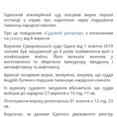
Одеський апеляційний суд скасував вирок першої
інстанції у справі про наркотики через порушення
таємниці нарадчої кімнати.
Про це повідомляє
«Судовий репортер»
з посиланням
на
ухвалу
від 8 вересня.
Вироком Суворовського суди Одеси від 1 жовтня 2019
чоловік був засуджений до 6 років позбавлення волі з
конфіскацією майна. Його визнали винним у
виготовленні та зберіганні прекурсору ефедрину і
метамфітаміну та амфітаміну.
Адвокат оскаржив вирок, вказуючи, зокрема, що суддя
Андрій Лупенко порушив таємницю нарадчою кімнати.
Із журналу судового засідання вбачається, що суддя
вийшов до нарадчої 27 вересня о 16 год. 11 хв.
Оголошення вироку розпочалось 01 жовтня о 12 год. 23
хв.
Водночас, за даними Єдиного державного реєстру