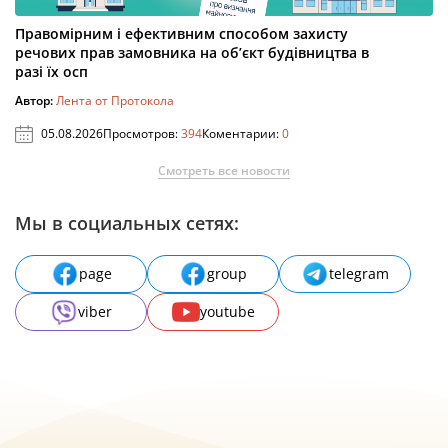
Правомірним і ефективним способом захисту
речових прав замовника на об’єкт будівництва в
разі їх осп
Автор:
Лента от Протокола
05.08.2026
Просмотров:
394
Коментарии:
0
Смотреть все новости
Мы в социальных сетях:
page
group
telegram
viber
youtube