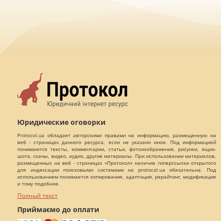
Юридические оговорки
Protocol.ua обладает авторскими правами на информацию, размещенную на
веб - страницах данного ресурса, если не указано иное. Под информацией
понимаются тексты, комментарии, статьи, фотоизображения, рисунки, ящик-
шота, сканы, видео, аудио, другие материалы. При использовании материалов,
размещенных на веб - страницах «Протокол» наличие гиперссылки открытого
для индексации поисковыми системами на protocol.ua обязательна. Под
использованием понимается копирования, адаптация, рерайтинг, модификация
и тому подобное.
Полный текст
Приймаємо до оплати