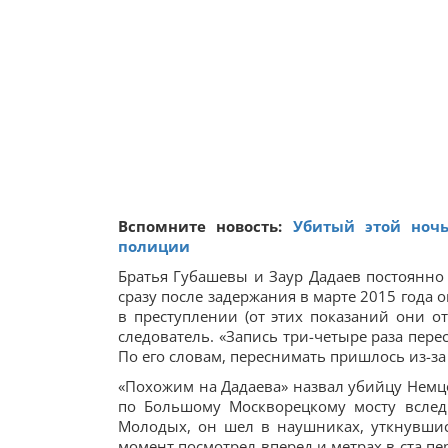
Вспомните новость:
Убитый этой ноч
полиции
Братья Губашевы и Заур Дадаев постоянно
сразу после задержания в марте 2015 года 
в преступлении (от этих показаний они от
следователь. «Запись три-четыре раза пере
По его словам, переснимать пришлось из-за
«Похожим на Дадаева» назвал убийцу Немц
по Большому Москворецкому мосту вслед
Молодых, он шел в наушниках, уткнувшис
момент посмотрел вперед и метрах в ста п