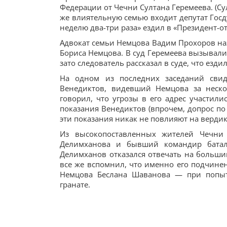
Федерации от Чечни Султана Геремеева. (Су
же влиятельную семью входит депутат Госд
неделю два-три раза» ездил в «Президент-от
Адвокат семьи Немцова Вадим Прохоров на
Бориса Немцова. В суд Геремеева вызывали
зато следователь рассказал в суде, что езди
На одном из последних заседаний свид
Венедиктов, видевший Немцова за неско
говорил, что угрозы в его адрес участил
показания Венедиктов (впрочем, допрос п
эти показания никак не повлияют на вердик
Из высокопоставленных жителей Чечни
Делимханова и бывший командир баталь
Делимханов отказался отвечать на больши
все же вспомнил, что именно его подчине
Немцова Беслана Шаванова — при попыт
гранате.