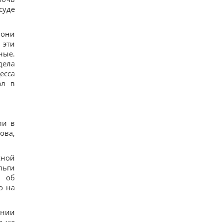
суде
 они
 эти
ные.
дела
есса
ал в
ли в
ова,
сной
льги
а об
о на
ании