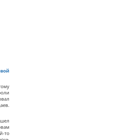
овой
тому
роли
овал
аев.
 шел
овам
й-то
рочь