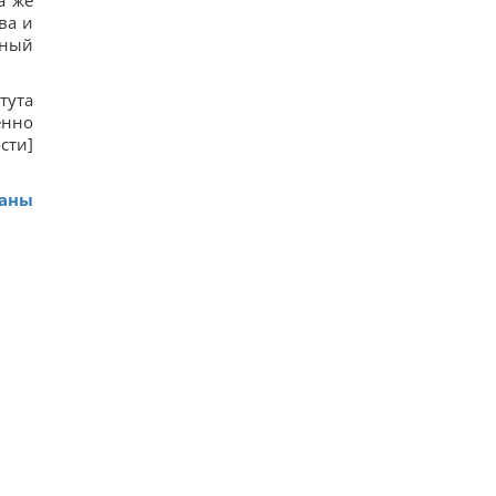
а же
ва и
нный
тута
енно
сти]
ваны