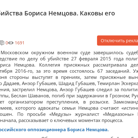
ийства Бориса Немцова. Каковы его
Отключить рекл
0
1691
 Московском окружном военном суде завершилось суде
едствие по делу об убийстве 27 февраля 2015 года поли
ориса Немцова. Коллегия присяжных рассматривала де
тября 2016-го, за это время состоялось 67 заседаний. У
ня стороны выступят в прениях, затем присяжные вын
р Дадаев, Анзор Губашев, Шадид Губашев, Темирлан Эскерх
ения, застрелил Немцова, Анзор Губашев следил за полити
ппы, Беслан Шаванов, погиб при задержании в Грозном; Ру
ет организатором преступления, в розыске. Замкоман
ремеев, которого адвокаты семьи Немцова считают «исти
рошен. По просьбе «Медузы» журналист «Медиазоны» 
начала, рассказывает о ключевых моментах процесса.
оссийского оппозиционера Бориса Немцова.