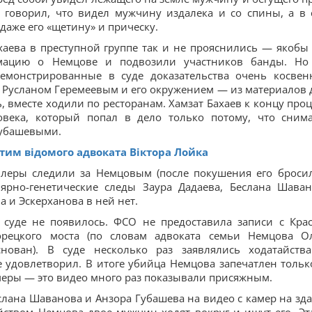
 говорил, что видел мужчину издалека и со спины, а в 
даже его «щетину» и прическу.
хаева в преступной группе так и не прояснились — якобы
рмацию о Немцове и подвозили участников банды. Но
емонстрированные в суде доказательства очень косвен
 с Русланом Геремеевым и его окружением — из материалов 
, вместе ходили по ресторанам. Хамзат Бахаев к концу проц
овека, который попал в дело только потому, что сним
Губашевыми.
тим відомого адвоката Віктора Лойка
ллеры следили за Немцовым (после покушения его броси
ярно-генетические следы Заура Дадаева, Беслана Шаван
 и Эскерханова в ней нет.
 суде не появилось. ФСО не предоставила записи с Кра
рецкого моста (по словам адвоката семьи Немцова О
ован). В суде несколько раз заявлялись ходатайств
 удовлетворил. В итоге убийца Немцова запечатлен тольк
амеры — это видео много раз показывали присяжным.
лана Шаванова и Анзора Губашева на видео с камер на зд