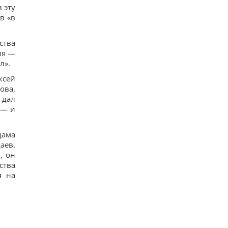
102
 эту
Овсянка против гранолы: диетологи
в «в
рассказали, что лучше для контроля уровня
сахара в крови
17
ства
Можно ли заваривать чайный пакетик дважды:
ия —
ответ экспертов
л».
17
Небольшая группа змей вторглась и захватила
ксей
целый остров: как им это удалось
ова,
22
 дал
Супруги купили дешевый дом в Италии, но
 — и
вскоре обнаружился главный подвох
16
дама
аев.
, он
ства
я на