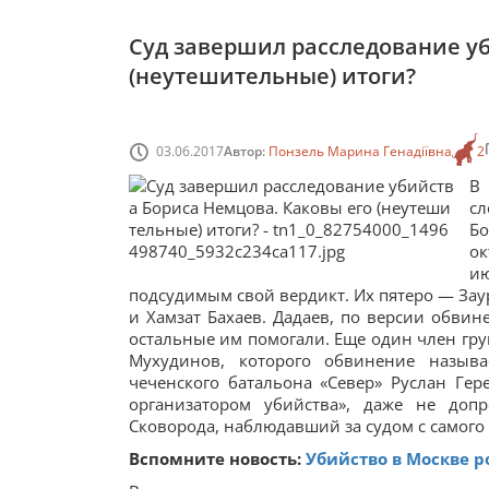
Суд завершил расследование уб
(неутешительные) итоги?
03.06.2017
Автор:
Понзель Марина Генадіївна
2
В
сл
Б
ок
ию
подсудимым свой вердикт. Их пятеро — Зау
и Хамзат Бахаев. Дадаев, по версии обвин
остальные им помогали. Еще один член гру
Мухудинов, которого обвинение называ
чеченского батальона «Север» Руслан Ге
организатором убийства», даже не доп
Сковорода, наблюдавший за судом с самого 
Вспомните новость:
Убийство в Москве р