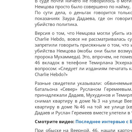
В суде почти ничего не говорилось о моти
Немцова просто было совершено по найму, 
По сути дела, о деньгах говорится толь
показаниях Заура Дадаева, где он говор
убийство политика.
Версия о том, что Немцова могли убить из
Charlie Hebdo, вовсе не рассматривалась 
запретили говорить присяжным о том, что
убийства Немцова (якобы они были возмущ
пророка Мухаммеда). Это, впрочем, не пом
46 вкладок в телефоне Темирлана Эскерха
вопросом: «Следует ли изданиям печатать 
Charlie Hebdo?»
Разные свидетели указывали: обвиняемые
батальона «Север» Русланом Геремеевым
принадлежали Дадаев, Мухудинов и Темирла
снимал квартиру в доме № 3 на улице Вее
квартиру в доме № 46 на той же улице (к
Дадаев и Руслан Геремеев вместе улетели в 
Смотрите видео:
Последнее интервью с
При обыске на Веерной, 46, нашли карточ