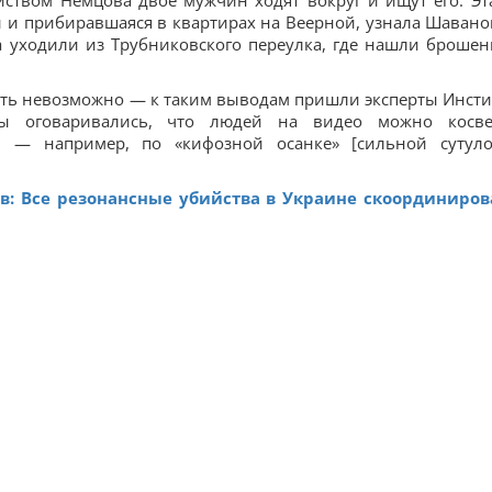
йством Немцова двое мужчин ходят вокруг и ищут его. Эт
 и прибиравшаяся в квартирах на Веерной, узнала Шавано
а уходили из Трубниковского переулка, где нашли броше
ть невозможно — к таким выводам пришли эксперты Инсти
ты оговаривались, что людей на видео можно косв
 — например, по «кифозной осанке» [сильной сутуло
в: Все резонансные убийства в Украине скоординиро