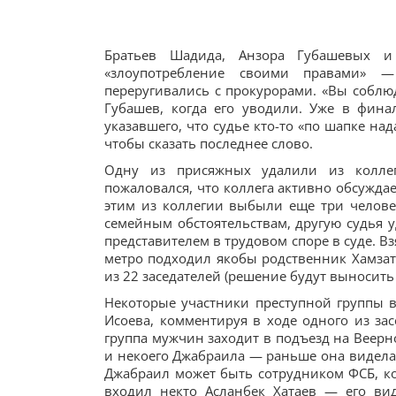
Братьев Шадида, Анзора Губашевых и
«злоупотребление своими правами» 
переругивались с прокурорами. «Вы соблю
Губашев, когда его уводили. Уже в фина
указавшего, что судье кто-то «по шапке на
чтобы сказать последнее слово.
Одну из присяжных удалили из коллег
пожаловался, что коллега активно обсужда
этим из коллегии выбыли еще три человек
семейным обстоятельствам, другую судья у
представителем в трудовом споре в суде. Вз
метро подходил якобы родственник Хамзата
из 22 заседателей (решение будут выносить 
Некоторые участники преступной группы в
Исоева, комментируя в ходе одного из зас
группа мужчин заходит в подъезд на Веерно
и некоего Джабраила — раньше она видела 
Джабраил может быть сотрудником ФСБ, ко
входил некто Асланбек Хатаев — его ви