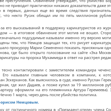
ве преступления. Обвинение утверждает, что убийство Бо
но не приводит практически никаких доказательств даже эт
ко в первых, данных еще во время следствия признател
ит, что некто Русик обещал им по пять миллионов рубле
-за его высказываний в поддержку карикатуристов из жур
судом — в итоговое обвинение этот мотив не вошел. Стор
 изначально подсудимые называли именно эту версию мот
ены тем, что Немцов защищал тех, кто рисует карикатур
ешало прокурору Марии Семененко показать присяжным одн
нова, где было открыто голосование на сайте «Эха Москв
карикатуры на пророка Мухаммеда в ответ на расстрел реда
 тесно контактировали с заместителем командира чеченс
. Его называли главным человеком в компании, к кот
н Эскерханов. Как выяснилось в суде, именно Руслан Гере
рная, где жил Дадаев, а позже купил за 19 миллионов ру
вартиру оформили на его племянника Артура Геремеева). 
Чечню 1 марта, через день после убийства политика.
 Борисом Немцовым.
ку от гостиничного номера в «Президент-отеле» члена Со