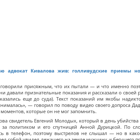
ью адвокат Кивалова жив: голливудские приемы н
 говорили присяжным, что их пытали — и что именно поэ
они давали признательные показания и рассказали о своей 
казались еще до суда). Текст показаний им якобы надикт
снималась», — говорил по поводу видео своего допроса Дад
 моментов, которые он не мог запомнить.
ова свидетель Евгений Молодых, который в день убийства
 за политиком и его спутницей Анной Дурицкой. По сл
ь в телефон, поэтому выстрелов не слышал — но в како
еред собой увидел лежащего на земле мужчину и бегущего п