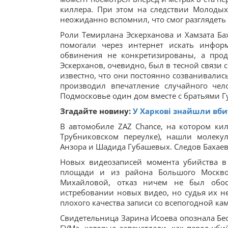
киллера. При этом на следствии Молодых
неожиданно вспомнил, что смог разглядеть 
Роли Темирлана Эскерханова и Хамзата Ба
помогали через интернет искать инфо
обвинения не конкретизированы, а прод
Эскерханов, очевидно, был в тесной связи
известно, что они постоянно созванивались
производил впечатление случайного чел
Подмосковье один дом вместе с братьями 
Згадайте новину:
У Харкові знайшли вби
В автомобиле ZAZ Chance, на котором ки
Трубниковском переулке), нашли молекул
Анзора и Шадида Губашевых. Следов Бахаева
Новых видеозаписей момента убийства в
площади и из района Большого Москво
Михайловой, отказ ничем не был обосн
истребовании новых видео, но судья их не
плохого качества записи со всепогодной к
Свидетельница Зарина Исоева опознала Бес