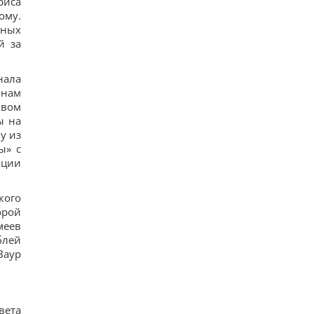
риса
Загадка со спичками, в которой правильный
ответ скрывается в одном движении
ому.
13
ьных
"Не переставайте поддерживать": Джамала
й за
призвала мир помочь Украине во время войны
11
Прием "Мунджаро" может снизить риск
нала
сердечных приступов, но есть нюанс, –
онам
исследование
ивом
11
"ПриватБанк" обновил курс валют: сколько
ы на
стоит доллар сегодня
у из
16
ы» с
Телескоп на Гавайях зафиксировал новые
кции
загадочные явления на поверхности Солнца
12
Трамп "наехал" на Хегсета из-за острой
кого
нехватки ракет для ПВО, – WP
орой
14
меев
КНДР перебросила в Россию более 100 ракет: в
ISW объяснили, чем это грозит Украине
блей
14
Заур
Гороскоп на 6 августа: Стрельцам -
замедлиться, Скорпионам - перенапряжение
15
6 августа: церковный праздник сегодня, какая
вета
примета в Яблочный Спас обещает счастье