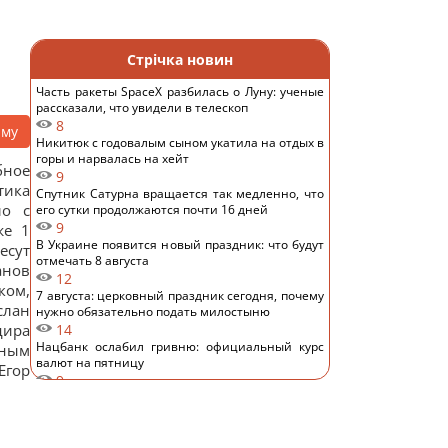
Стрічка новин
Часть ракеты SpaceX разбилась о Луну: ученые
рассказали, что увидели в телескоп
8
аму
Никитюк с годовалым сыном укатила на отдых в
горы и нарвалась на хейт
бное
9
тика
Спутник Сатурна вращается так медленно, что
ло с
его сутки продолжаются почти 16 дней
9
же 1
В Украине появится новый праздник: что будут
есут
отмечать 8 августа
анов
12
ком,
7 августа: церковный праздник сегодня, почему
слан
нужно обязательно подать милостыню
дира
14
Нацбанк ослабил гривню: официальный курс
нным
валют на пятницу
Егор
9
Россияне нанесли удары по Днепропетровской
области: погибли пять человек, много раненых
14