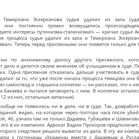
 Темирлана Эскерханова судья удалил из зала суд
— они постоянно громко возмущались происходящ
даете интересы путинизма-сталинизма!» — кричал судье А
ле процесса судья удалил из зала и Темирлана Эскерхан
давал». Теперь перед присяжными они появятся только для т
ии по анонимному доносу другого присяжного, кот
ет дело и делится своим мнением об услышанном в суде. П
а. Одна присяжная отказалась дальше участвовать в суд
далил за то, что уже после начала процесса Немцова она 
ял самоотвод и старшина коллегии — он рассказал, что к не
 Бахаева и пытался заговорить с ним. В коллегии осталис
12 из них, остальные запасные).
ообще не появились ни в деле, ни в суде. Так, домработ
еданий видео, на котором через полтора часа после убий
й, 46, узнала там не только Дадаева, Губашева и Шаванова
его в их компании. Адвокат Вадим Прохоров предполагает,
торого следствие решило вывести из дела. В эту же комп
дели у гостиницы «Украина» вместе с Дадаевым и Русл