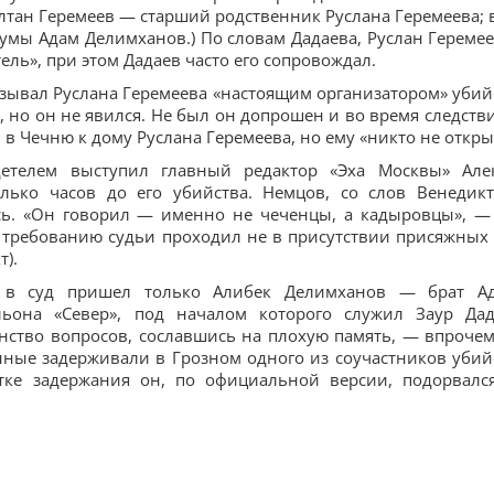
лтан Геремеев — старший родственник Руслана Геремеева; в
умы Адам Делимханов.) По словам Дадаева, Руслан Геремее
ель», при этом Дадаев часто его сопровождал.
зывал Руслана Геремеева «настоящим организатором» убий
, но он не явился. Не был он допрошен и во время следств
л в Чечню к дому Руслана Геремеева, но ему «никто не откры
етелем выступил главный редактор «Эха Москвы» Але
лько часов до его убийства. Немцов, со слов Венедикт
ись. «Он говорил — именно не чеченцы, а кадыровцы», —
о требованию судьи проходил не в присутствии присяжных
т).
 в суд пришел только Алибек Делимханов — брат А
она «Север», под началом которого служил Заур Дад
нство вопросов, сославшись на плохую память, — впрочем
нные задерживали в Грозном одного из соучастников убий
ке задержания он, по официальной версии, подорвалс