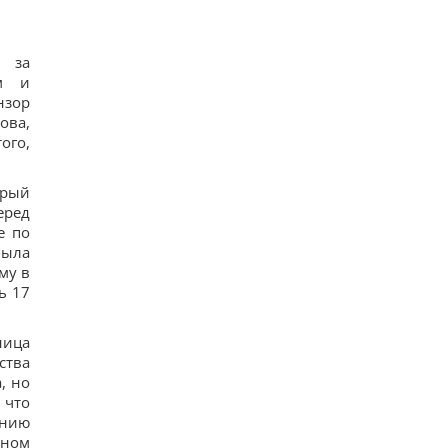
а за
им и
нзор
ова,
ого,
орый
еред
е по
была
му в
ь 17
ница
ства
, но
 что
анию
аном