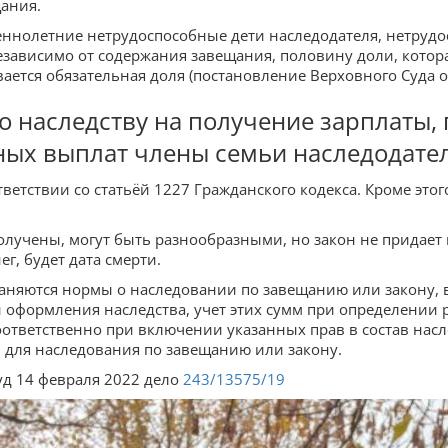
ания.
нолетние нетрудоспособные дети наследодателя, нетрудос
езависимо от содержания завещания, половину доли, котор
вается обязательная доля (постановление Верховного Суда о
о наследству на получение зарплаты, 
ных выплат члены семьи наследодате
ответствии со статьёй 1227 Гражданского кодекса. Кроме эт
лучены, могут быть разнообразными, но закон не придает
г, будет дата смерти.
раняются нормы о наследовании по завещанию или закону, в
и оформления наследства, учет этих сумм при определении 
ответственно при включении указанных прав в состав насл
 для наследования по завещанию или закону.
д 14 февраля 2022 дело
243/13575/19