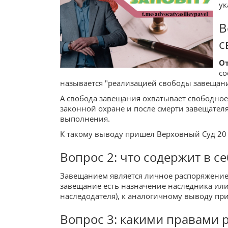
ук
В
с
От
со
называется "реализацией свободы завещани
А свобода завещания охватывает свободное
законной охране и после смерти завещател
выполнения.
К такому выводу пришел Верховный Суд 20
Вопрос 2: что содержит в с
Завещанием является личное распоряжение 
завещание есть назначение наследника или
наследодателя), к аналогичному выводу пр
Вопрос 3: какими правами 