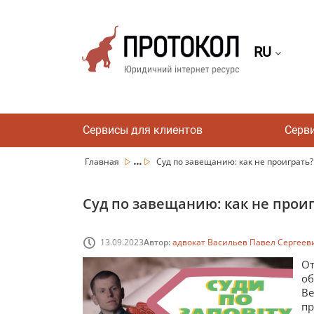
RU
Сервисы для клиентов
Серв
...
Главная
Суд по завещанию: как не проиграть?
Суд по завещанию: как не прои
13.09.2023
Автор:
адвокат Васильев Павел Сергеев
От
об
Ве
пр