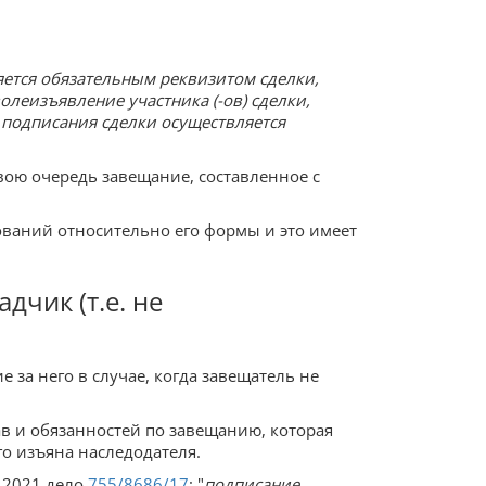
яется обязательным реквизитом сделки,
леизъявление участника (-ов) сделки,
 подписания сделки осуществляется
вою очередь завещание, составленное с
ований относительно его формы и это имеет
дчик (т.е. не
за него в случае, когда завещатель не
в и обязанностей по завещанию, которая
го изъяна наследодателя.
 2021 дело
755/8686/17
: "
подписание