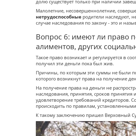
долю существует только при наличии завещ
Малолетние, несовершеннолетние, совершен
нетрудоспособные
родители наследуют, н
случае наследования по закону - это и назы
Вопрос 6: имеют ли право п
алиментов, других социаль
Такое право возникает и регулируется в со
получил эти деньги пока был жив.
Причины, по которым эти суммы не были по
которого возникнут права на получение дене
На получение права на деньги не распрост
наследования, принятия, сроков принятия 
удовлетворение требований кредиторов. Со
происходить по правилам, установленными
К такому заключению пришел Верховный Су