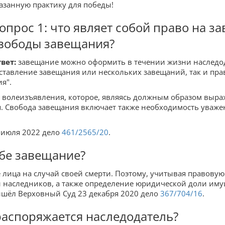
азанную практику для победы!
опрос 1: что являет собой право на 
вободы завещания?
вет:
завещание можно оформить в течении жизни наследода
ставление завещания или нескольких завещаний, так и прав
я".
 волеизъявления, которое, являясь должным образом выраж
я. Свобода завещания включает также необходимость уважен
 июля 2022 дело
461/2565/20
.
ебе завещание?
лица на случай своей смерти. Поэтому, учитывая правовую
 наследников, а также определение юридической доли имущ
ишёл Верховный Суд 23 декабря 2020 дело
367/704/16
.
распоряжается наследодатель?