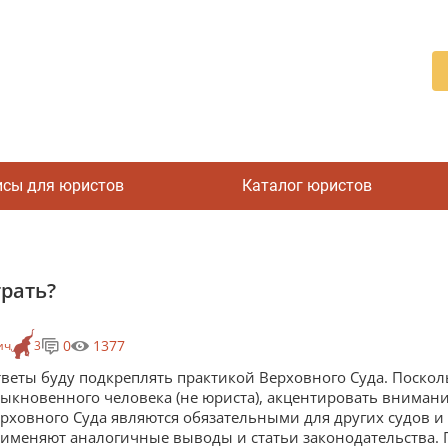
исы для юристов
Каталог юристов
грать?
0
1377
ич
3
веты буду подкреплять практикой Верховного Суда. Поскол
ыкновенного человека (не юриста), акцентировать внимани
рховного Суда являются обязательными для других судов и
именяют аналогичные выводы и статьи законодательства.