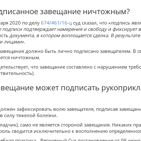
подписанное завещание ничтожным?
варя 2020 по делу
674/461/16-ц
суд сказал, что «
подпись явл
подписи подтверждает намерения и свободу и фиксирует во
ть документа, в котором воплощается сделка. В результате
ми лицами
».
завещание должно быть лично подписано завещателем. В с
яется ничтожным.
тельствует, что завещание составлено с нарушением треб
твительность).
завещание может подписать рукоприкла
олжен зафиксировать волю завещателя, подписав завещание 
в силу тяжелой болезни.
дчик), само не является стороной завещания. Никаких пра
о роль сводится исключительно к восполнению определенно
дебная практика - Верховный Суд постановление от 09 июня