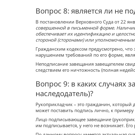
Вопрос 8: является ли не 
В постановлении Верховного Суда от 22 ян
совершенной в письменной форме. Наличие 
обеспечивает их идентификацию и целостнос
стороной (сторонами) или уполномоченны
Гражданским кодексом предусмотрено, что 
нарушением требований по его форме, явл
Неподписание завещания завещателем свиде
следствием его ничтожность (полная недейс
Вопрос 9: в каких случаях 
наследодатель)?
Рукоприкладчик – это гражданин, который д
может поставить подпись лично, к примеру 
Лицо подписывающее завещание (рукоприкла
им подписывается, у него не возникает. Ег
По данному вопросу имеется актуальная су