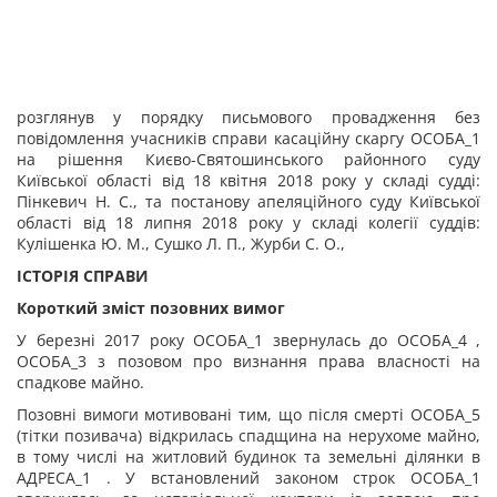
розглянув у порядку письмового провадження без
повідомлення учасників справи касаційну скаргу
ОСОБА_1
на рішення Києво-Святошинського районного суду
Київської області від 18 квітня 2018 року
у складі судді:
Пінкевич Н. С., та постанову апеляційного суду Київської
області від 18 липня 2018 року
у складі колегії суддів:
Кулішенка Ю. М., Сушко Л. П., Журби С. О.,
ІСТОРІЯ СПРАВИ
Короткий зміст позовних вимог
У березні 2017 року ОСОБА_1 звернулась до ОСОБА_4 ,
ОСОБА_3 з позовом про визнання права власності на
спадкове майно.
Позовні вимоги мотивовані тим, що після смерті ОСОБА_5
(тітки позивача) відкрилась спадщина на нерухоме майно,
в тому числі на житловий будинок та земельні ділянки в
АДРЕСА_1 . У встановлений законом строк ОСОБА_1