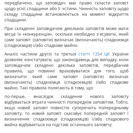
передбачено, що заповідач має право скласти заповіт
щодо усієї спадщини або її чстини. Чинність заповіту щодо
складу спадщини встановлюється на момент відкриття
спадщини.
При складенні заповідачем декількох заповітів може мати
місце їх «конкуренція», оскільки необхідно з`ясувати, який
саме заповіт (заповіти) визначає (визначають) спадкоємця
(спадкоємців) і/або спадкове майно.
Аналіз частини другої та третьої
статті
1254
ЦК
України
дозволяє констатувати, що законодавець для випадку, коли
заповідачем складено декілька заповітів, передбачив
правила, що повинні враховуватися для того, щоб
визначити який саме заповіт (заповіти) визначає
(визначають) спадкоємця (спадкоємців) і/або спадкове
майно. Такі правила полягають в тому, що:
по-перше, внаслідок складення нового заповіту
відбувається втрата чинності попереднім заповітом. Тобто,
якщо новий заповіт повністю суперечить попередньому
заповіту, то новий заповіт скасовує попередній заповіт і
визначення спадкоємця (спадкоємців) і/або спадкового
майна відбувається на підставі останнього заповіту;