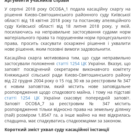
Аргументи учасників справи
У серпні 2018 року ОСОБА_1 подала касаційну скаргу на
рішення Києво-Святошинського районного суду Київської
області від 18 квітня 2018 року та постанову апеляційного
суду Київської області від 18 липня 2018
року, у якій,
посилаючись на неправильне застосування судами норм
матеріального права та порушенням норм процесуального
права, просить скасувати оскаржені рішення і ухвалити
нове рішення, яким позовні вимоги задовольнити.
Касаційна скарга мотивована тим, що суди неправильно
застосували положення
статті
1254
ЦК
України. Вказує, що
заповіт посвідчений секретарем виконавчого комітету
Княжицької сільської ради Києво-Святошинського району
від 22 грудня 2004 року о 15 год 30 хв за реєстровим № 347
є новим заповітом, який містить нове заповідальне
розпорядження щодо спадкового майна, і тому на підставі
статті
1254
ЦК
України скасовує попередній заповіт.
Заповіт ОСОБА_7 за реєстровим № 347 містить
розпорядження тільки відносно права на земельну ділянку
(пай) розміром 1,8547 га, а інше майно на яке відкрилась
спадщина, має спадкуватись спадкоємцями за законом.
Короткий зміст ухвал суду касаційної інстанції