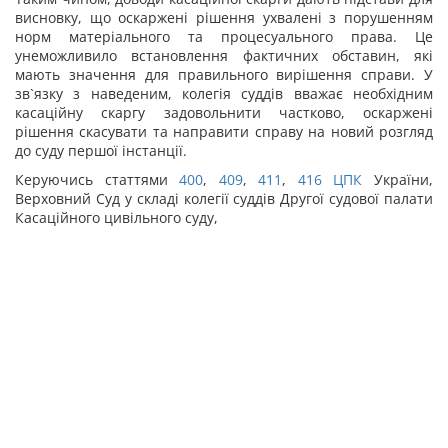
висновку, що оскаржені рішення ухвалені з порушенням
норм матеріального та процесуального права. Це
унеможливило встановлення фактичних обставин, які
мають значення для правильного вирішення справи. У
зв`язку з наведеним, колегія суддів вважає необхідним
касаційну скаргу задовольнити частково, оскаржені
рішення скасувати та направити справу на новий розгляд
до суду першої інстанції.
Керуючись статтями
400
,
409
,
411
,
416
ЦПК
України,
Верховний Суд у складі колегії суддів Другої судової палати
Касаційного цивільного суду,