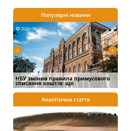
Популярні новини
2026-08-06
20
НБУ змінив правила примусового
Якщ
списання коштів: що
від
Аналітична стаття
2026-08-04
20