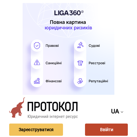
UA
Зареєструватися
Ввійти