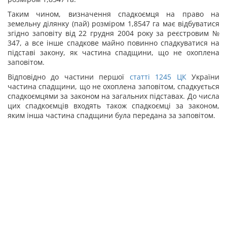
Таким чином, визначення спадкоємця на право на
земельну ділянку (пай) розміром 1,8547 га має відбуватися
згідно заповіту від 22 грудня 2004 року за реєстровим №
347, а все інше спадкове майно повинно спадкуватися на
підставі закону, як частина спадщини, що не охоплена
заповітом.
Відповідно до частини першої
статті
1245
ЦК
України
частина спадщини, що не охоплена заповітом, спадкується
спадкоємцями за законом на загальних підставах. До числа
цих спадкоємців входять також спадкоємці за законом,
яким інша частина спадщини була передана за заповітом.