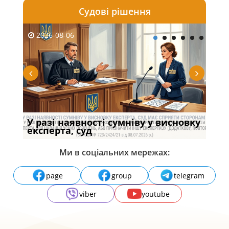
Судові рішення
2026-08-06
20
У разі наявності сумніву у висновку
Якщ
с
експерта, суд
вла
Ми в соціальних мережах:
page
group
telegram
viber
youtube