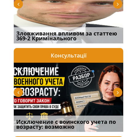
Зловживання впливом за статтею
Пер
369-2 Кримінального
інш
Консультації
2026-08-06
20
Исключение с воинского учета по
Спі
возрасту: возможно
осо