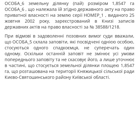
ОСОБА_6 земельну ділянку (пай) розміром 1,8547 га
ОСОБА_6 , що належала їй згідно державного акту на право
приватної власності на землю серії НОМЕР_1 , виданого 25
жовтня 2002 року, зареєстрований в Книзі записів
державних актів на право власності за № 38588/1218.
При відмові в задоволенні позовних вимог суди вважали,
що
ОСОБА_5 склала заповіти, які посвідчені однією особою,
стосуються одного спадкоємця, не суперечать один
одному. Оскільки останній заповіт не змінює усі умови
попереднього заповіту та не скасовує його, а лише уточнює
в частині, що стосується земельної ділянки площею 1,8547
га, що розташована на території Княжицької сільської ради
Києво-Святошинського району Київської області.