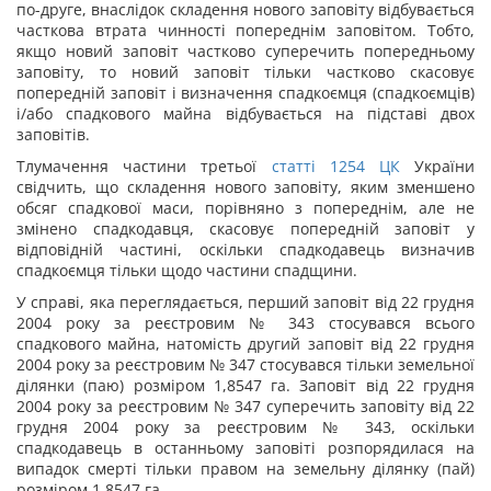
по-друге, внаслідок складення нового заповіту відбувається
часткова втрата чинності попереднім заповітом. Тобто,
якщо новий заповіт частково суперечить попередньому
заповіту, то новий заповіт тільки частково скасовує
попередній заповіт і визначення спадкоємця (спадкоємців)
і/або спадкового майна відбувається на підставі двох
заповітів.
Тлумачення частини третьої
статті
1254
ЦК
України
свідчить, що складення нового заповіту, яким зменшено
обсяг спадкової маси, порівняно з попереднім, але не
змінено спадкодавця, скасовує попередній заповіт у
відповідній частині, оскільки спадкодавець визначив
спадкоємця тільки щодо частини спадщини.
У справі, яка переглядається, перший заповіт від 22 грудня
2004 року за реєстровим № 343 стосувався всього
спадкового майна, натомість другий заповіт від 22 грудня
2004 року за реєстровим № 347 стосувався тільки земельної
ділянки (паю) розміром 1,8547 га. Заповіт від 22 грудня
2004 року за реєстровим № 347 суперечить заповіту від 22
грудня 2004 року за реєстровим № 343, оскільки
спадкодавець в останньому заповіті розпорядилася на
випадок смерті тільки правом на земельну ділянку (пай)
розміром 1,8547 га.