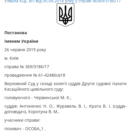
Ухвала КЦС ВП від 05.09.2018 року у справі №369/3186/17
Постанова
Іменем України
26 червня 2019 року
м. Київ
справа № 369/3186/17
провадження № 61-42486св18
Верховний Суд у складі колегії суддів Другої судової палати
Касаційного цивільного суду:
головуючого - Червинської М. Є.,
суддів: Антоненко Н. О., Журавель В. І., Крата В. І. (суддя-
доповідач), Коротуна В. М.,
учасники справи:
позивач - ОСОБА_1 ,