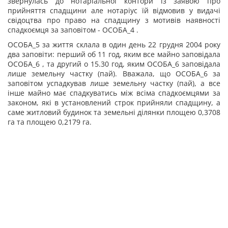
звернулась до нотаріальної контори із заявою про
прийняття спадщини але нотаріус їй відмовив у видачі
свідоцтва про право на спадщину з мотивів наявності
спадкоємця за заповітом - ОСОБА_4 .
ОСОБА_5 за життя склала в один день 22 грудня 2004 року
два заповіти: перший об 11 год, яким все майно заповідала
ОСОБА_6 , та другий о 15.30 год, яким ОСОБА_6 заповідала
лише земельну частку (пай). Вважала, що ОСОБА_6 за
заповітом успадкував лише земельну частку (пай), а все
інше майно має спадкуватись між всіма спадкоємцями за
законом, які в установлений строк прийняли спадщину, а
саме житловий будинок та земельні ділянки площею 0,3708
га та площею 0,2179 га.