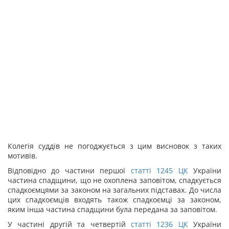
Колегія суддів не погоджується з цим висновок з таких
мотивів.
Відповідно до частини першої
статті
1245
ЦК
України
частина спадщини, що не охоплена заповітом, спадкується
спадкоємцями за законом на загальних підставах. До числа
цих спадкоємців входять також спадкоємці за законом,
яким інша частина спадщини була передана за заповітом.
У частині другій та четвертій
статті
1236
ЦК
України