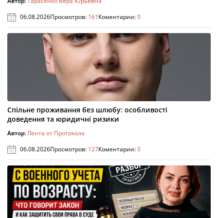
Автор:
Тарасенко Вера Юрьевна
06.08.2026
Просмотров:
161
Коментарии:
0
Спільне проживання без шлюбу: особливості
доведення та юридичні ризики
Автор:
Лента от Протокола
06.08.2026
Просмотров:
127
Коментарии:
0