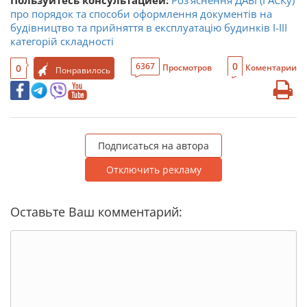
Пользуйтесь консультацией:
Роз’яснення ДАБІ (ГАСКу)
про порядок та способи оформлення документів на
будівництво та прийняття в експлуатацію будинків I-III
категорій складності
0
6367
0
Просмотров
Коментарии
Понравилось
Подписаться на автора
Отключить рекламу
Оставьте Ваш комментарий: