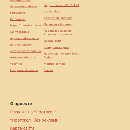
Подготовка к НМТ / ВНО
alliancetechnika.ua
pereklad.ua
миралинкс
hospice-life.com.ua/
Веб мастер
Перевозка больных
https://motokosmos.ua/
Перевозка лежачих
Синтезаторы
больных за границу
agrotechnika.com.ua
Шкафы купе
perevod.agency
Брендовые сумки
europeservice.com.ua
Натяжные потолки Nova
mk-translations.ua
Stelya
текст юа
maltina.com.ua
kievperevod.com.ua
Cылки
О проекте
Реклама на "Протокол"
"Протокол" без реклами!
Карта сайта