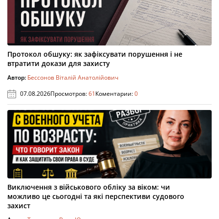
Протокол обшуку: як зафіксувати порушення і не
втратити докази для захисту
Автор:
Бессонов Віталій Анатолійович
07.08.2026
Просмотров:
61
Коментарии:
0
Виключення з військового обліку за віком: чи
можливо це сьогодні та які перспективи судового
захист