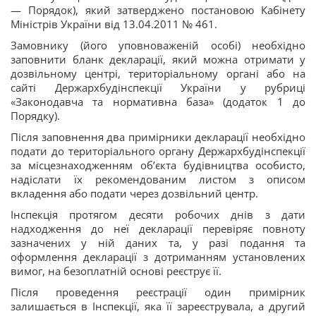
— Порядок), який затверджено постановою Кабінету
Міністрів України від 13.04.2011 № 461.
Замовнику (його уповноваженій особі) необхідно
заповнити бланк декларації, який можна отримати у
дозвільному центрі, територіальному органі або на
сайті Держархбудінспекції України у рубриці
«Законодавча та нормативна база» (додаток 1 до
Порядку).
Після заповнення два примірники декларації необхідно
подати до територіального органу Держархбудінспекції
за місцезнаходженням об’єкта будівництва особисто,
надіслати їх рекомендованим листом з описом
вкладення або подати через дозвільний центр.
Інспекція протягом десяти робочих днів з дати
надходження до неї декларації перевіряє повноту
зазначених у ній даних та, у разі подання та
оформлення декларації з дотриманням установлених
вимог, на безоплатній основі реєструє її.
Після проведення реєстрації один примірник
залишається в Інспекції, яка її зареєструвала, а другий