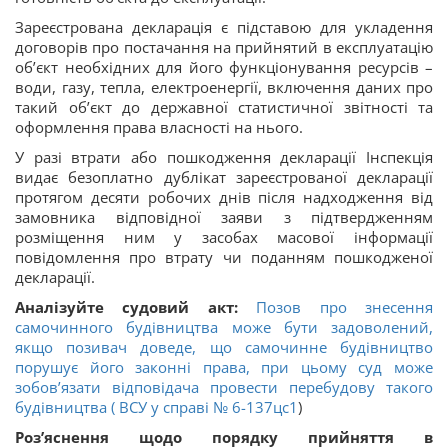
Зареєстрована декларація є підставою для укладення
договорів про постачання на прийнятий в експлуатацію
об’єкт необхідних для його функціонування ресурсів –
води, газу, тепла, електроенергії, включення даних про
такий об’єкт до державної статистичної звітності та
оформлення права власності на нього.
У разі втрати або пошкодження декларації Інспекція
видає безоплатно дублікат зареєстрованої декларації
протягом десяти робочих днів після надходження від
замовника відповідної заяви з підтвердженням
розміщення ним у засобах масової інформації
повідомлення про втрату чи поданням пошкодженої
декларації.
Аналізуйте судовий акт:
Позов про знесення
самочинного будівництва може бути задоволений,
якщо позивач доведе, що самочинне будівництво
порушує його законні права, при цьому суд може
зобов’язати відповідача провести перебудову такого
будівництва ( ВСУ у справі
№ 6-137цс1
)
Роз’яснення щодо порядку прийняття в