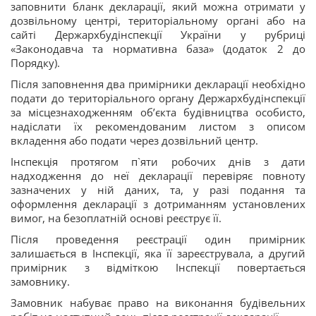
заповнити бланк декларації, який можна отримати у
дозвільному центрі, територіальному органі або на
сайті Держархбудінспекції України у рубриці
«Законодавча та нормативна база» (додаток 2 до
Порядку).
Після заповнення два примірники декларації необхідно
подати до територіального органу Держархбудінспекції
за місцезнаходженням об’єкта будівництва особисто,
надіслати їх рекомендованим листом з описом
вкладення або подати через дозвільний центр.
Інспекція протягом п`яти робочих днів з дати
надходження до неї декларації перевіряє повноту
зазначених у ній даних, та, у разі подання та
оформлення декларації з дотриманням установлених
вимог, на безоплатній основі реєструє її.
Після проведення реєстрації один примірник
залишається в Інспекції, яка її зареєструвала, а другий
примірник з відміткою Інспекції повертається
замовнику.
Замовник набуває право на виконання будівельних