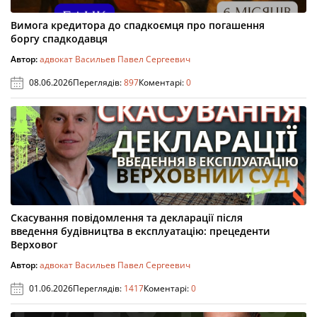
Вимога кредитора до спадкоємця про погашення
боргу спадкодавця
Автор:
адвокат Васильев Павел Сергеевич
08.06.2026
Переглядів:
897
Коментарі:
0
Скасування повідомлення та декларації після
введення будівництва в експлуатацію: прецеденти
Верховог
Автор:
адвокат Васильев Павел Сергеевич
01.06.2026
Переглядів:
1417
Коментарі:
0