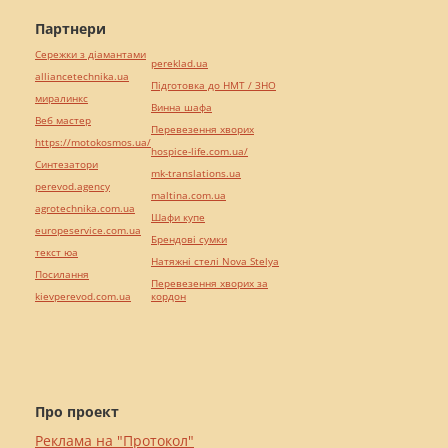
Партнери
Сережки з діамантами
pereklad.ua
alliancetechnika.ua
Підготовка до НМТ / ЗНО
миралинкс
Винна шафа
Веб мастер
Перевезення хворих
https://motokosmos.ua/
hospice-life.com.ua/
Синтезатори
mk-translations.ua
perevod.agency
maltina.com.ua
agrotechnika.com.ua
Шафи купе
europeservice.com.ua
Брендові сумки
текст юа
Натяжні стелі Nova Stelya
Посилання
Перевезення хворих за
kievperevod.com.ua
кордон
Про проект
Реклама на "Протокол"