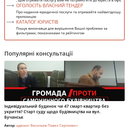
, щоб отримати послугу Вам не потрібно йти до юриста в офіс
ОГОЛОСІТЬ ВЛАСНИЙ ТЕНДЕР
Про надання юридичної послуги та отримайте найвигіднішу
пропозицію
КАТАЛОГ ЮРИСТІВ
Пошук виконавця для вирішення Вашої проблеми за
фильтрами, показниками та рейтингом
Популярні консультації
Індивідуальний будинок чи 47 смарт-квартир без
укриття? Старт суду щодо будівництва на вул.
Бучанськ
Автор:
адвокат Васильев Павел Сергеевич