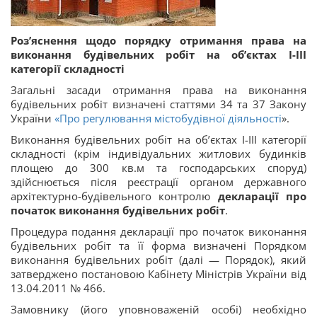
Роз’яснення щодо порядку отримання права на
виконання будівельних робіт на об’єктах І-ІІІ
категорії складності
Загальні засади отримання права на виконання
будівельних робіт визначені статтями 34 та 37 Закону
України
«
Про регулювання містобудівної діяльності
».
Виконання будівельних робіт на об’єктах І-ІІІ категорії
складності (крім індивідуальних житлових будинків
площею до 300 кв.м та господарських споруд)
здійснюється після реєстрації органом державного
архітектурно-будівельного контролю
декларації про
початок виконання будівельних робіт
.
Процедура подання декларації про початок виконання
будівельних робіт та її форма визначені Порядком
виконання будівельних робіт (далі — Порядок), який
затверджено постановою Кабінету Міністрів України від
13.04.2011 № 466.
Замовнику (його уповноваженій особі) необхідно