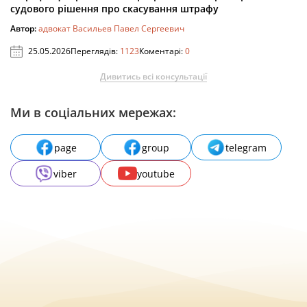
судового рішення про скасування штрафу
Автор:
адвокат Васильев Павел Сергеевич
25.05.2026
Переглядів:
1123
Коментарі:
0
Дивитись всі консультації
Ми в соціальних мережах:
page
group
telegram
viber
youtube