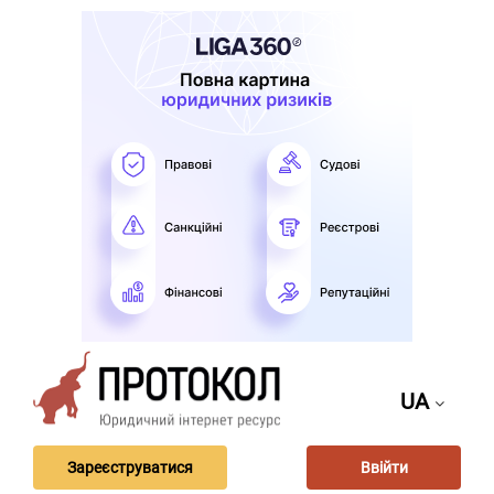
UA
Зареєструватися
Ввійти