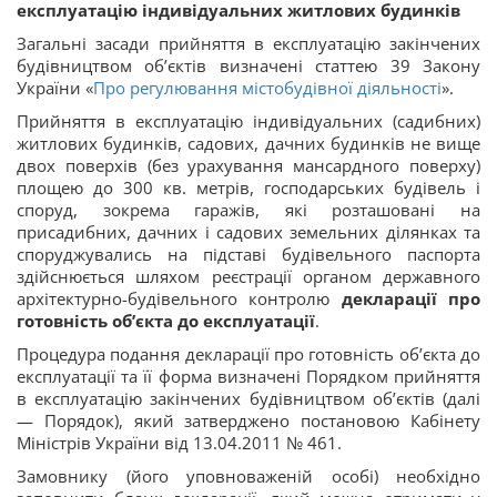
експлуатацію індивідуальних житлових будинків
Загальні засади прийняття в експлуатацію закінчених
будівництвом об’єктів визначені статтею 39 Закону
України «
Про регулювання містобудівної діяльності
».
Прийняття в експлуатацію індивідуальних (садибних)
житлових будинків, садових, дачних будинків не вище
двох поверхів (без урахування мансардного поверху)
площею до 300 кв. метрів, господарських будівель і
споруд, зокрема гаражів, які розташовані на
присадибних, дачних і садових земельних ділянках та
споруджувались на підставі будівельного паспорта
здійснюється шляхом реєстрації органом державного
архітектурно-будівельного контролю
декларації про
готовність об’єкта до експлуатації
.
Процедура подання декларації про готовність об’єкта до
експлуатації та її форма визначені Порядком прийняття
в експлуатацію закінчених будівництвом об’єктів (далі
— Порядок), який затверджено постановою Кабінету
Міністрів України від 13.04.2011 № 461.
Замовнику (його уповноваженій особі) необхідно