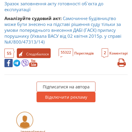
Зразок заповнення акту готовності об`єкта до
експлуатації
Аналізуйте судовий акт:
Самочинне будівництво
може бути знесено на підставі рішення суду тільки за
умови попереднього внесення ДАБІ (ГАСК) припису
порушнику (Ухвала ВАСУ від 02 квітня 2015р. у справі
№К/800/47313/14)
2
55322
55
Переглядів
Коментарі
Сподобалося
Підписатися на автора
Відключити рекламу
igorpolonnyi