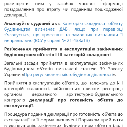
розміщення ним у засобах масової інформації
повідомлення про втрату чи поданням пошкодженої
декларації.
Аналізуйте судовий акт:
Категорію складності об’єкту
будівництва визначає ДАБІ, якщо при перевірці
з’ясовується, що проектант та замовник визначили її
неправильно (ВСУ у справі № 21-433а13)
Роз’яснення прийняття в експлуатацію закінчених
будівництвом об’єктів I-III категорій складності
Загальні засади прийняття в експлуатацію закінчених
будівництвом об’єктів визначені статтею 39 Закону
України «
Про регулювання містобудівної діяльності
».
Прийняття в експлуатацію об’єктів, що належать до I-III
категорій складності, здійснюється шляхом реєстрації
органом державного архітектурно-будівельного
контролю
декларації про готовність об’єкта до
експлуатації
.
Процедура подання декларації про готовність об’єкта до
експлуатації та її форма визначені Порядком прийняття
в експлуатацію закінчених будівництвом об’єктів (далі