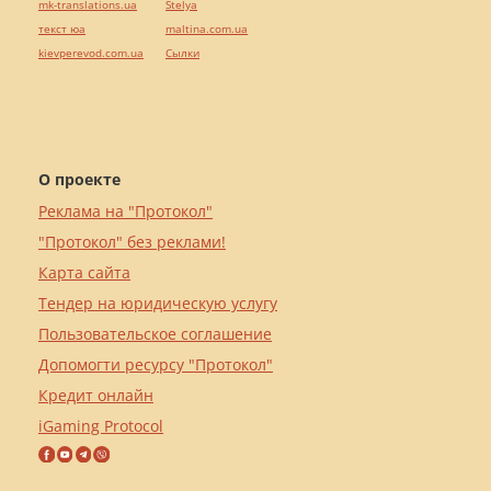
mk-translations.ua
Stelya
текст юа
maltina.com.ua
kievperevod.com.ua
Cылки
О проекте
Реклама на "Протокол"
"Протокол" без реклами!
Карта сайта
Тендер на юридическую услугу
Пользовательское соглашение
Допомогти ресурсу "Протокол"
Кредит онлайн
iGaming Protocol