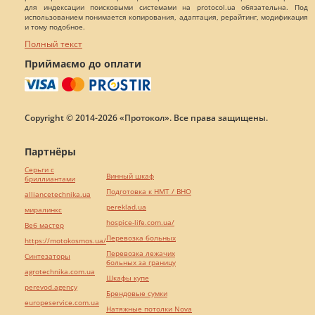
для индексации поисковыми системами на protocol.ua обязательна. Под
использованием понимается копирования, адаптация, рерайтинг, модификация
и тому подобное.
Полный текст
Приймаємо до оплати
Copyright © 2014-2026 «Протокол». Все права защищены.
Партнёры
Серьги с
Винный шкаф
бриллиантами
Подготовка к НМТ / ВНО
alliancetechnika.ua
pereklad.ua
миралинкс
hospice-life.com.ua/
Веб мастер
Перевозка больных
https://motokosmos.ua/
Перевозка лежачих
Синтезаторы
больных за границу
agrotechnika.com.ua
Шкафы купе
perevod.agency
Брендовые сумки
europeservice.com.ua
Натяжные потолки Nova