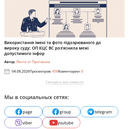
Використання імені та фото підозрюваного до
вироку суду: ОП КЦС ВС роз’яснила межі
допустимого інфор
Автор:
Лента от Протокола
04.08.2026
Просмотров:
456
Коментарии:
0
Смотреть все новости
Мы в социальных сетях:
page
group
telegram
viber
youtube