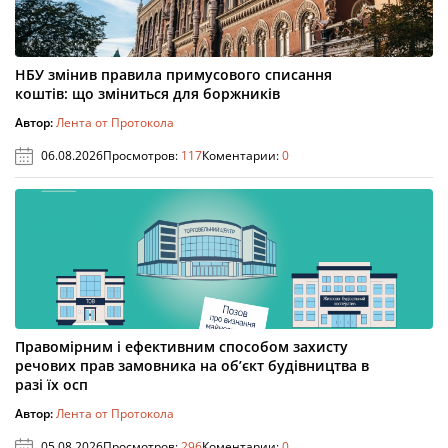
НБУ змінив правила примусового списання
коштів: що зміниться для боржників
Автор:
Лента от Протокола
06.08.2026
Просмотров:
117
Коментарии:
0
Правомірним і ефективним способом захисту
речових прав замовника на об’єкт будівництва в
разі їх осп
Автор:
Лента от Протокола
05.08.2026
Просмотров:
296
Коментарии:
0