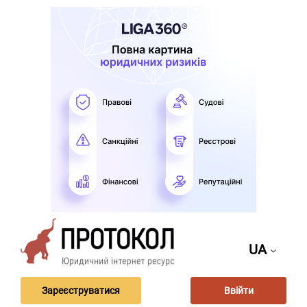
UA
Зареєструватися
Ввійти