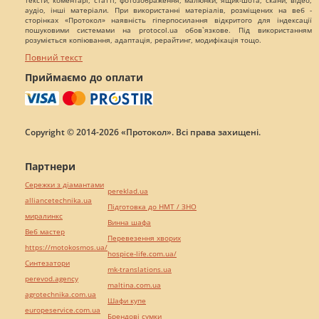
тексти, коментарі, статті, фотозображення, малюнки, ящик-шота, скани, відео,
аудіо, інші матеріали. При використанні матеріалів, розміщених на веб -
сторінках «Протокол» наявність гіперпосилання відкритого для індексації
пошуковими системами на protocol.ua обов`язкове. Під використанням
розуміється копіювання, адаптація, рерайтинг, модифікація тощо.
Повний текст
Приймаємо до оплати
Copyright © 2014-2026 «Протокол». Всі права захищені.
Партнери
Сережки з діамантами
pereklad.ua
alliancetechnika.ua
Підготовка до НМТ / ЗНО
миралинкс
Винна шафа
Веб мастер
Перевезення хворих
https://motokosmos.ua/
hospice-life.com.ua/
Синтезатори
mk-translations.ua
perevod.agency
maltina.com.ua
agrotechnika.com.ua
Шафи купе
europeservice.com.ua
Брендові сумки