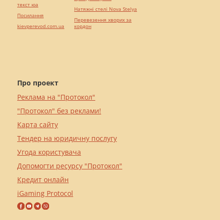
текст юа
Натяжні стелі Nova Stelya
Посилання
Перевезення хворих за
kievperevod.com.ua
кордон
Про проект
Реклама на "Протокол"
"Протокол" без реклами!
Карта сайту
Тендер на юридичну послугу
Угода користувача
Допомогти ресурсу "Протокол"
Кредит онлайн
iGaming Protocol