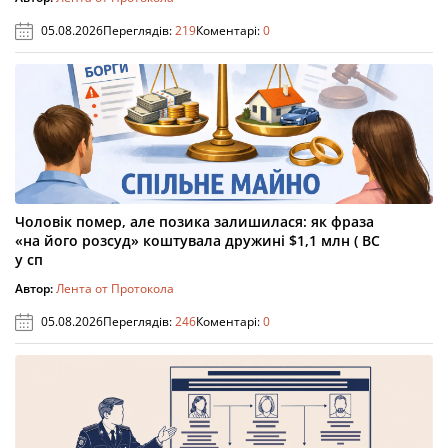
05.08.2026
Переглядів:
219
Коментарі:
0
Чоловік помер, але позика залишилася: як фраза
«на його розсуд» коштувала дружині $1,1 млн ( ВС
у сп
Автор:
Лента от Протокола
05.08.2026
Переглядів:
246
Коментарі:
0