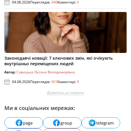
04.08.2026
Переглядів:
346
Коментарі:
0
Законодавчі новації: 7 ключових змін, які очікують
внутрішньо переміщених людей
Автор:
Савицька Оксана Володимирівна
04.08.2026
Переглядів:
501
Коментарі:
0
Дивитись усі новини
Ми в соціальних мережах:
page
group
telegram