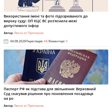
Використання імені та фото підозрюваного до
вироку суду: ОП КЦС ВС роз’яснила межі
допустимого інфор
Автор:
Лента от Протокола
04.08.2026
Переглядів:
442
Коментарі:
0
Паспорт РФ як підстава для звільнення: Верховний
Суд скасував рішення про поновлення посадовця
на ро
Автор:
Лента от Протокола