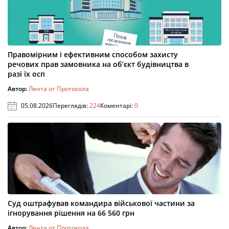
Правомірним і ефективним способом захисту
речових прав замовника на об’єкт будівництва в
разі їх осп
Автор:
Лента от Протокола
05.08.2026
Переглядів:
224
Коментарі:
0
Суд оштрафував командира військової частини за
ігнорування рішення на 66 560 грн
Автор:
Лента от Протокола