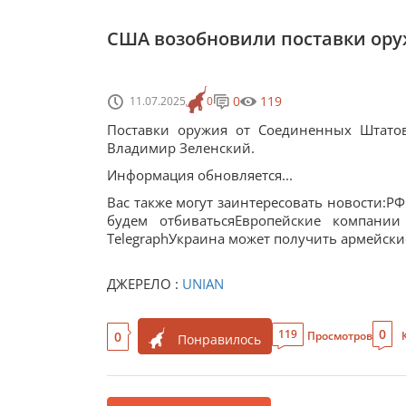
США возобновили поставки оруж
0
119
11.07.2025
0
Поставки оружия от Соединенных Штато
Владимир Зеленский.
Информация обновляется...
Вас также могут заинтересовать новости:РФ 
будем отбиватьсяЕвропейские компани
TelegraphУкраина может получить армейские
ДЖЕРЕЛО :
UNIAN
0
119
0
Просмотров
Понравилось