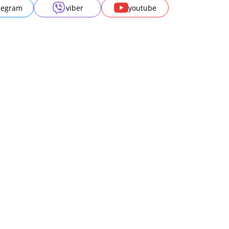
legram
viber
youtube