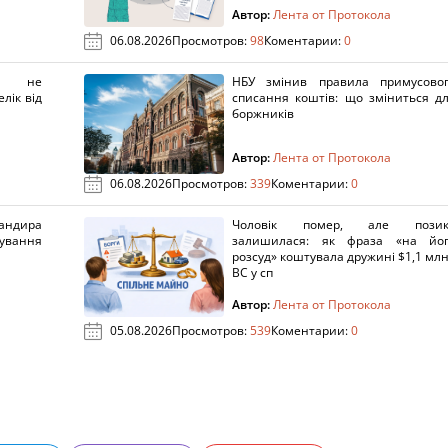
Автор:
Лента от Протокола
06.08.2026
Просмотров:
98
Коментарии:
0
х не
НБУ змінив правила примусово
лік від
списання коштів: що зміниться д
боржників
Автор:
Лента от Протокола
06.08.2026
Просмотров:
339
Коментарии:
0
ндира
Чоловік помер, але позик
рування
залишилася: як фраза «на йо
розсуд» коштувала дружині $1,1 млн
ВС у сп
Автор:
Лента от Протокола
05.08.2026
Просмотров:
539
Коментарии:
0