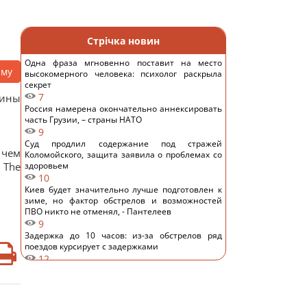
Стрічка новин
Одна фраза мгновенно поставит на место
аму
высокомерного человека: психолог раскрыла
секрет
7
аины
Россия намерена окончательно аннексировать
часть Грузии, – страны НАТО
9
Суд продлил содержание под стражей
 чем
Коломойского, защита заявила о проблемах со
 The
здоровьем
10
Киев будет значительно лучше подготовлен к
зиме, но фактор обстрелов и возможностей
ПВО никто не отменял, - Пантелеев
9
Задержка до 10 часов: из-за обстрелов ряд
поездов курсирует с задержками
12
Бюджетный выбор: назван главный
автомобильный бестселлер в Европе
14
Гороскоп на 8 августа: Львам - отдых, Козерогам