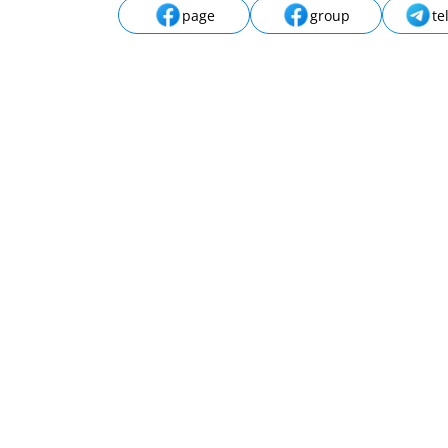
page
group
te