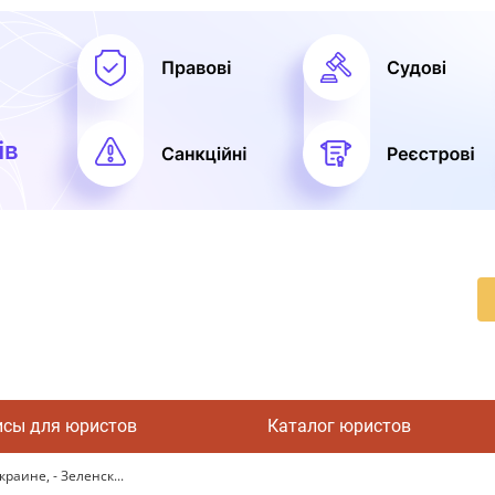
исы для юристов
Каталог юристов
аине, - Зеленск...