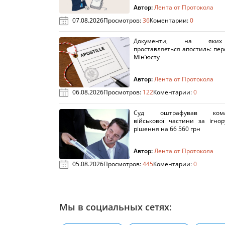
Автор:
Лента от Протокола
07.08.2026
Просмотров:
36
Коментарии:
0
Документи, на яки
проставляється апостиль: пере
Мін’юсту
Автор:
Лента от Протокола
06.08.2026
Просмотров:
122
Коментарии:
0
Суд оштрафував кома
військової частини за ігно
рішення на 66 560 грн
Автор:
Лента от Протокола
05.08.2026
Просмотров:
445
Коментарии:
0
Мы в социальных сетях: