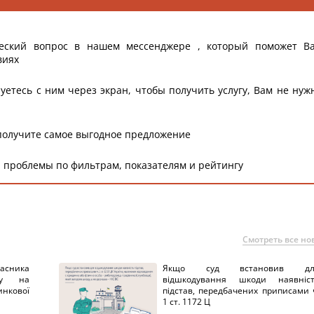
еский вопрос в нашем мессенджере , который поможет В
виях
уетесь с ним через экран, чтобы получить услугу, Вам не нуж
получите самое выгодное предложение
 проблемы по фильтрам, показателям и рейтингу
Смотреть все но
ника
Якщо суд встановив дл
нку на
відшкодування шкоди наявніс
нкової
підстав, передбачених приписами 
1 ст. 1172 Ц