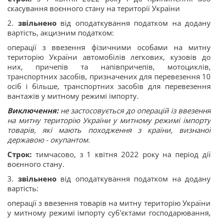
скасування воєнного стану на території України
2.
звільнено
від оподаткування податком на додану
вартість, акцизним податком:
операції з ввезення фізичними особами на митну
територію України автомобілів легкових, кузовів до
них, причепів та напівпричепів, мотоциклів,
транспортних засобів, призначених для перевезення 10
осіб i більше, транспортних засобів для перевезення
вантажів у митному режимі імпорту.
Виключення:
не застосовується до операцій із ввезення
на митну територію України у митному режимі імпорту
товарів, які мають походження з країни, визнаної
державою - окупантом.
Cтрок:
тимчасово, з 1 квітня 2022 року на період дії
воєнного стану.
3.
звільнено
від оподаткування податком на додану
вартість:
операції з ввезення товарів на митну територію України
у митному режимі імпорту суб'єктами господарювання,