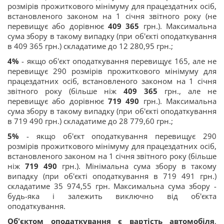
розмірів прожиткового мінімуму для працездатних осіб,
встановленого законом на 1 січня звітного року (не
перевищує або дорівнює
409 365
грн.). Максимальна
сума збору в такому випадку (при об'єкті оподаткування
в 409 365 грн.) складатиме до 12 280,95 грн.;
4%
- якщо об'єкт оподаткування перевищує 165, але не
перевищує 290 розмірів прожиткового мінімуму для
працездатних осіб, встановленого законом на 1 січня
звітного року (більше ніж
409 365
грн., але не
перевищує або дорівнює
719 490
грн.). Максимальна
сума збору в такому випадку (при об'єкті оподаткування
в 719 490 грн.) складатиме до 28 779,60 грн.;
5%
- якщо об'єкт оподаткування перевищує 290
розмірів прожиткового мінімуму для працездатних осіб,
встановленого законом на 1 січня звітного року (більше
ніж
719 490
грн.). Мінімальна сума збору в такому
випадку (при об'єкті оподаткування в 719 491 грн.)
складатиме 35 974,55 грн. Максимальна сума збору -
будь-яка і залежить виключно від об'єкта
оподаткування.
Об'єктом оподаткування є вартість автомобіля
,