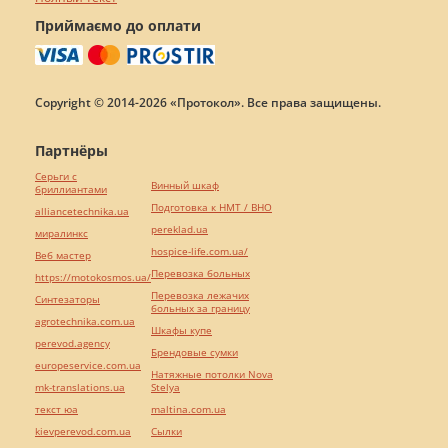
Приймаємо до оплати
Copyright © 2014-2026 «Протокол». Все права защищены.
Партнёры
Серьги с
Винный шкаф
бриллиантами
Подготовка к НМТ / ВНО
alliancetechnika.ua
pereklad.ua
миралинкс
hospice-life.com.ua/
Веб мастер
Перевозка больных
https://motokosmos.ua/
Перевозка лежачих
Синтезаторы
больных за границу
agrotechnika.com.ua
Шкафы купе
perevod.agency
Брендовые сумки
europeservice.com.ua
Натяжные потолки Nova
mk-translations.ua
Stelya
текст юа
maltina.com.ua
kievperevod.com.ua
Cылки