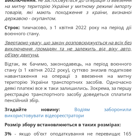
на митну територію України у митному режимі імпорту
товарів, які мають походження з країни, визнаної
державою - окупантом.
Cтрок:
тимчасово, з 1 квітня 2022 року на період дії
воєнного стану.
Звертаємо увагу, що закон розповсюджується на всіх без
виключення громадян та не залежить від віку авто,
об'єму двигуна.
Відтак, як бачимо, законодавець, на період воєнного
стану (з 1 квітня 2022 року), суттєво знизив податкове
навантаження на операції з ввезення на митну
територію України транспортних засобів. Одночасно
деякі платежі все ж таки залишились. Зокрема, за першу
реєстрацію транспортного засобу доведеться сплатити
пенсійний збір.
Згадайте новину:
Водіям заборонили
використовувати відеореєстратори
Розмір збору встановлюються в таких розмірах:
3%
- якщо об'єкт оподаткування не перевищує 165