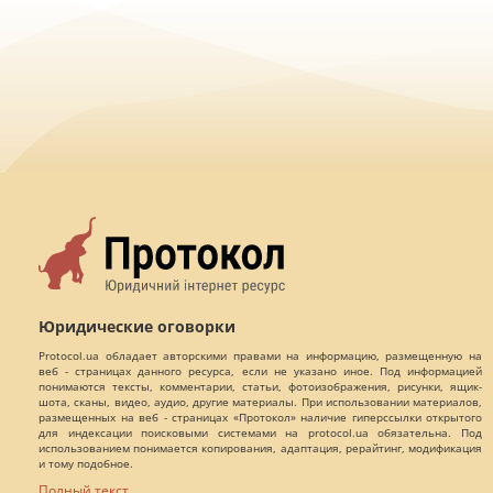
Юридические оговорки
Protocol.ua обладает авторскими правами на информацию, размещенную на
веб - страницах данного ресурса, если не указано иное. Под информацией
понимаются тексты, комментарии, статьи, фотоизображения, рисунки, ящик-
шота, сканы, видео, аудио, другие материалы. При использовании материалов,
размещенных на веб - страницах «Протокол» наличие гиперссылки открытого
для индексации поисковыми системами на protocol.ua обязательна. Под
использованием понимается копирования, адаптация, рерайтинг, модификация
и тому подобное.
Полный текст