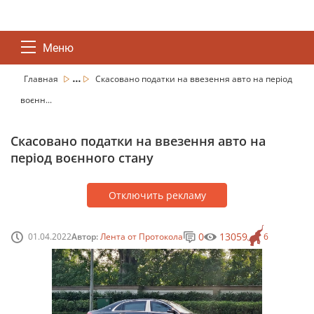
Меню
...
Главная
Скасовано податки на ввезення авто на період
воєнн...
Скасовано податки на ввезення авто на
період воєнного стану
Отключить рекламу
0
13059
01.04.2022
Автор:
Лента от Протокола
6