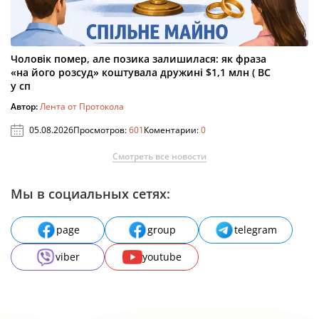
Чоловік помер, але позика залишилася: як фраза
«на його розсуд» коштувала дружині $1,1 млн ( ВС
у сп
Автор:
Лента от Протокола
05.08.2026
Просмотров:
601
Коментарии:
0
Смотреть все новости
Мы в социальных сетях:
page
group
telegram
viber
youtube