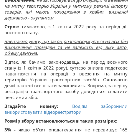
на митну територію України у митному режимі імпорту
товарів, які мають походження з країни, визнаної
державою - окупантом.
Cтрок:
тимчасово, з 1 квітня 2022 року на період дії
воєнного стану.
Звертаємо увагу, що закон розповсюджується на всіх без
виключення громадян та не залежить від віку авто,
об'єму двигуна.
Відтак, як бачимо, законодавець, на період воєнного
стану (з 1 квітня 2022 року), суттєво знизив податкове
навантаження на операції з ввезення на митну
територію України транспортних засобів. Одночасно
деякі платежі все ж таки залишились. Зокрема, за першу
реєстрацію транспортного засобу доведеться сплатити
пенсійний збір.
Згадайте новину:
Водіям заборонили
використовувати відеореєстратори
Розмір збору встановлюються в таких розмірах:
3%
- якщо об'єкт оподаткування не перевищує 165