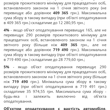
розмірів прожиткового мінімуму для працездатних осіб,
встановленого законом на 1 січня звітного року (не
перевищує або дорівнює
409 365
грн.). Максимальна
сума збору в такому випадку (при об'єкті оподаткування
в 409 365 грн.) складатиме до 12 280,95 грн.;
4%
- якщо об'єкт оподаткування перевищує 165, але не
перевищує 290 розмірів прожиткового мінімуму для
працездатних осіб, встановленого законом на 1 січня
звітного року (більше ніж
409 365
грн., але не
перевищує або дорівнює
719 490
грн.). Максимальна
сума збору в такому випадку (при об'єкті оподаткування
в 719 490 грн.) складатиме до 28 779,60 грн.;
5%
- якщо об'єкт оподаткування перевищує 290
розмірів прожиткового мінімуму для працездатних осіб,
встановленого законом на 1 січня звітного року (більше
ніж
719 490
грн.). Мінімальна сума збору в такому
випадку (при об'єкті оподаткування в 719 491 грн.)
складатиме 35 974,55 грн. Максимальна сума збору -
будь-яка і залежить виключно від об'єкта
оподаткування.
Об'єктом оподаткування є вартість автомобіля
,