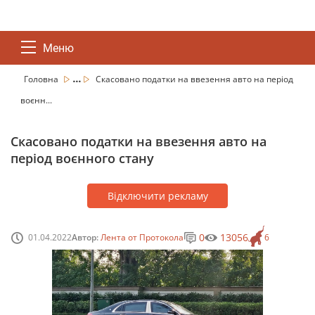
Меню
...
Головна
Скасовано податки на ввезення авто на період
воєнн...
Скасовано податки на ввезення авто на
період воєнного стану
Відключити рекламу
0
13056
01.04.2022
Автор:
Лента от Протокола
6