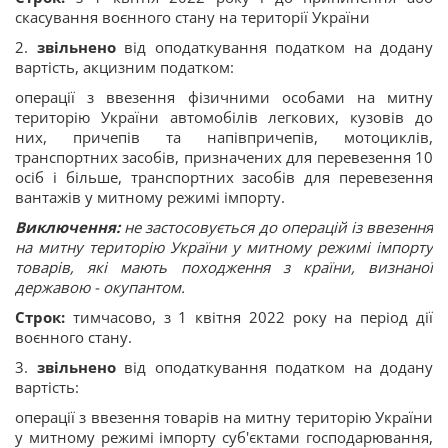
скасування воєнного стану на території України
2.
звільнено
від оподаткування податком на додану
вартість, акцизним податком:
операції з ввезення фізичними особами на митну
територію України автомобілів легкових, кузовів до
них, причепів та напівпричепів, мотоциклів,
транспортних засобів, призначених для перевезення 10
осіб i більше, транспортних засобів для перевезення
вантажів у митному режимі імпорту.
Виключення:
не застосовується до операцій із ввезення
на митну територію України у митному режимі імпорту
товарів, які мають походження з країни, визнаної
державою - окупантом.
Cтрок:
тимчасово, з 1 квітня 2022 року на період дії
воєнного стану.
3.
звільнено
від оподаткування податком на додану
вартість:
операції з ввезення товарів на митну територію України
у митному режимі імпорту суб'єктами господарювання,