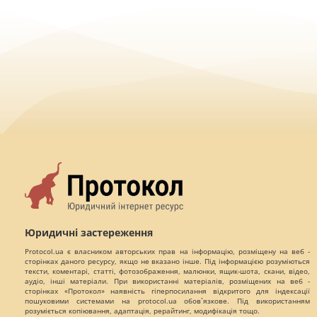
Юридичні застереження
Protocol.ua є власником авторських прав на інформацію, розміщену на веб -
сторінках даного ресурсу, якщо не вказано інше. Під інформацією розуміються
тексти, коментарі, статті, фотозображення, малюнки, ящик-шота, скани, відео,
аудіо, інші матеріали. При використанні матеріалів, розміщених на веб -
сторінках «Протокол» наявність гіперпосилання відкритого для індексації
пошуковими системами на protocol.ua обов`язкове. Під використанням
розуміється копіювання, адаптація, рерайтинг, модифікація тощо.