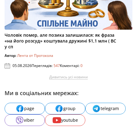
Чоловік помер, але позика залишилася: як фраза
«на його розсуд» коштувала дружині $1,1 млн ( ВС
у сп
Автор:
Лента от Протокола
05.08.2026
Переглядів:
547
Коментарі:
0
Дивитись усі новини
Ми в соціальних мережах:
page
group
telegram
viber
youtube