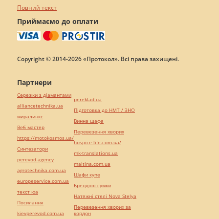
Повний текст
Приймаємо до оплати
Copyright © 2014-2026 «Протокол». Всі права захищені.
Партнери
Сережки з діамантами
pereklad.ua
alliancetechnika.ua
Підготовка до НМТ / ЗНО
миралинкс
Винна шафа
Веб мастер
Перевезення хворих
https://motokosmos.ua/
hospice-life.com.ua/
Синтезатори
mk-translations.ua
perevod.agency
maltina.com.ua
agrotechnika.com.ua
Шафи купе
europeservice.com.ua
Брендові сумки
текст юа
Натяжні стелі Nova Stelya
Посилання
Перевезення хворих за
kievperevod.com.ua
кордон