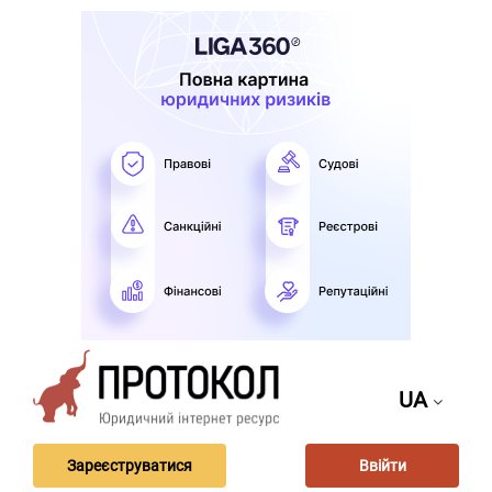
UA
Зареєструватися
Ввійти