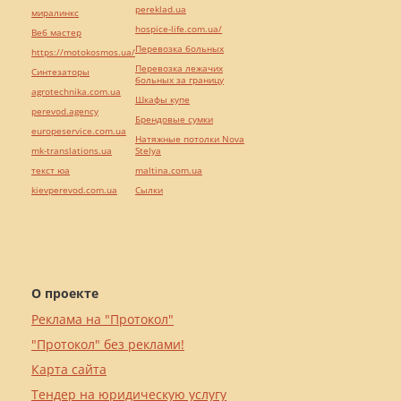
pereklad.ua
миралинкс
hospice-life.com.ua/
Веб мастер
Перевозка больных
https://motokosmos.ua/
Перевозка лежачих
Синтезаторы
больных за границу
agrotechnika.com.ua
Шкафы купе
perevod.agency
Брендовые сумки
europeservice.com.ua
Натяжные потолки Nova
mk-translations.ua
Stelya
текст юа
maltina.com.ua
kievperevod.com.ua
Cылки
О проекте
Реклама на "Протокол"
"Протокол" без реклами!
Карта сайта
Тендер на юридическую услугу