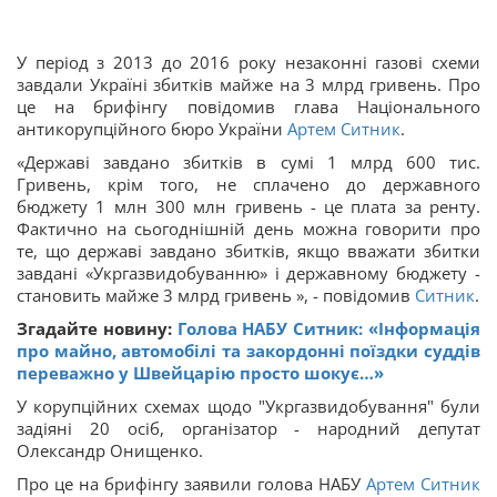
У період з 2013 до 2016 року незаконні газові схеми
завдали Україні збитків майже на 3 млрд гривень. Про
це на брифінгу повідомив глава Національного
антикорупційного бюро України
Артем Ситник
.
«Державі завдано збитків в сумі 1 млрд 600 тис.
Гривень, крім того, не сплачено до державного
бюджету 1 млн 300 млн гривень - це плата за ренту.
Фактично на сьогоднішній день можна говорити про
те, що державі завдано збитків, якщо вважати збитки
завдані «Укргазвидобуванню» і державному бюджету -
становить майже 3 млрд гривень », - повідомив
Ситник
.
Згадайте новину:
Голова НАБУ Ситник: «Інформація
про майно, автомобілі та закордонні поїздки суддів
переважно у Швейцарію просто шокує…»
У корупційних схемах щодо "Укргазвидобування" були
задіяні 20 осіб, організатор - народний депутат
Олександр Онищенко.
Про це на брифінгу заявили голова НАБУ
Артем Ситник