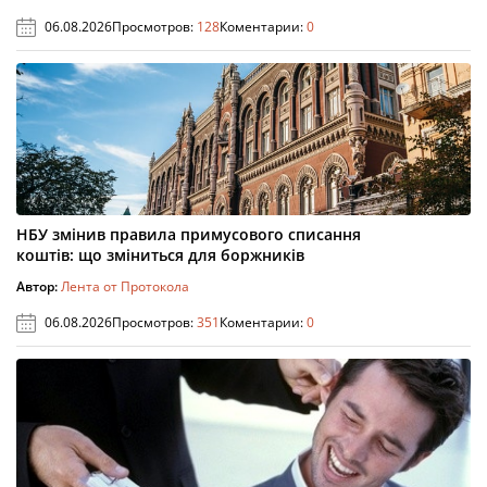
06.08.2026
Просмотров:
128
Коментарии:
0
НБУ змінив правила примусового списання
коштів: що зміниться для боржників
Автор:
Лента от Протокола
06.08.2026
Просмотров:
351
Коментарии:
0