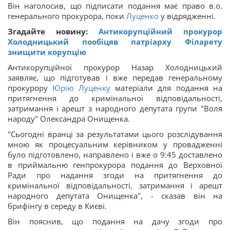
Він наголосив, що підписати подання має право в.о.
генерального прокурора, поки
Луценко
у відрядженні.
Згадайте новину:
Антикорупційний прокурор
Холодницький пообіцяв патріарху Філарету
знищити корупцію
Антикорупційної прокурор Назар Холодницький
заявляє, що підготував і вже передав генеральному
прокурору
Юрію Луценку
матеріали для подання на
притягнення до кримінальної відповідальності,
затримання і арешт з народного депутата групи "Воля
народу" Олександра Онищенка.
"Сьогодні вранці за результатами цього розслідування
мною як процесуальним керівником у провадженні
було підготовлено, направлено і вже о 9:45 доставлено
в приймальню генпрокурора подання до Верховної
Ради про надання згоди на притягнення до
кримінальної відповідальності, затримання і арешт
народного депутата Онищенка", - сказав він на
брифінгу в середу в Києві.
Він пояснив, що подання на дачу згоди про