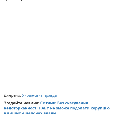
Джерело:
Українська правда
Згадайте новину:
Ситник: Без скасування
недоторканності НАБУ не зможе подолати корупцію
в вищих ешелонах влади