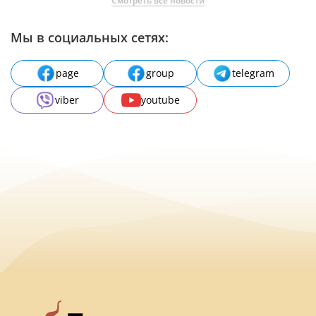
Смотреть все новости
Мы в социальных сетях:
page
group
telegram
viber
youtube