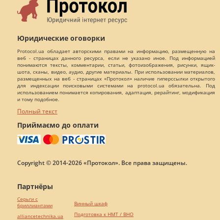
Юридические оговорки
Protocol.ua обладает авторскими правами на информацию, размещенную на
веб - страницах данного ресурса, если не указано иное. Под информацией
понимаются тексты, комментарии, статьи, фотоизображения, рисунки, ящик-
шота, сканы, видео, аудио, другие материалы. При использовании материалов,
размещенных на веб - страницах «Протокол» наличие гиперссылки открытого
для индексации поисковыми системами на protocol.ua обязательна. Под
использованием понимается копирования, адаптация, рерайтинг, модификация
и тому подобное.
Полный текст
Приймаємо до оплати
Copyright © 2014-2026 «Протокол». Все права защищены.
Партнёры
Серьги с
Винный шкаф
бриллиантами
Подготовка к НМТ / ВНО
alliancetechnika.ua