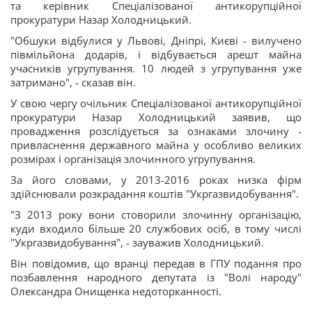
та керівник Спеціалізованої антикорупційної
прокуратури Назар Холодницький.
"Обшуки відбулися у Львові, Дніпрі, Києві - вилучено
півмільйона додарів, і відбувається арешт майна
учасників угрупування. 10 людей з угрупування уже
затримано", - сказав він.
У свою чергу очільник Спеціалізованої антикорупційної
прокуратури Назар Холодницький заявив, що
провадження розслідується за ознаками злочину -
привласнення державного майна у особливо великих
розмірах і організація злочинного угрупування.
За його словами, у 2013-2016 роках низка фірм
здійснювали розкрадання коштів "Укргазвидобування".
"З 2013 року вони стоворили злочинну організацію,
куди входило більше 20 службових осіб, в тому числі
"Укргазвидобування", - зауважив Холодницький.
Він повідомив, що вранці передав в ГПУ подання про
позбавлення народного депутата із "Волі народу"
Олександра Онищенка недоторканності.