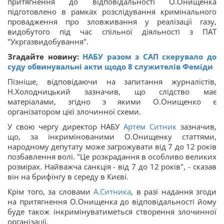
притягнення до відповідальності О.Онищенка
підготовлено в рамках розслідування кримінального
провадження про зловживання у реалізації газу,
видобутого під час спільної діяльності з ПАТ
"Укргазвидобування".
Згадайте новину:
НАБУ разом з САП скерувало до
суду обвинувальні акти щодо 8 служителів Феміди
Пізніше, відповідаючи на запитання журналістів,
Н.Холодницький зазначив, що слідство має
матеріалами, згідно з якими О.Онищенко є
організатором цієї злочинної схеми.
У свою чергу директор НАБУ
Артем Ситник
зазначив,
що, за інкримінованими О.Онищенку статтями,
народному депутату може загрожувати від 7 до 12 років
позбавлення волі. "Це розкрадання в особливо великих
розмірах. Найважча санкція - від 7 до 12 років", - сказав
він на брифінгу в середу в Києві.
Крім того, за словами
А.Ситника
, в разі надання згоди
на притягнення О.Онищенка до відповідальності йому
буде також інкримінуватиметься створення злочинної
організації.