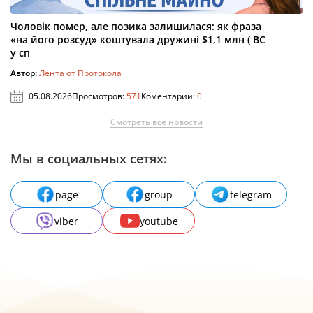
Чоловік помер, але позика залишилася: як фраза
«на його розсуд» коштувала дружині $1,1 млн ( ВС
у сп
Автор:
Лента от Протокола
05.08.2026
Просмотров:
571
Коментарии:
0
Смотреть все новости
Мы в социальных сетях:
page
group
telegram
viber
youtube