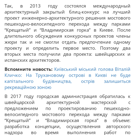
Так, в 2013 году состоялся международный
архитектурный закрытый блиц-конкурс на лучший
проект инженерно-архитектурного решения мостового
пешеходно-велосипедного перехода между парками
“Крещатый” и “Владимирская горка” в Киеве. После
длительного обсуждения конкурсных проектов члены
жюри так и не смогли отдать предпочтение одному
проекту и определить первое место. Поэтому два
вторых места получили два проекта: швейцарских и
испанских архитекторов.
Вспомните новость:
Київський міський голова Віталій
Кличко: На Трухановому острові в Києві не буде
капітального будівництва, острів залишиться
рекреаційною зоною
В 2017 году городская администрация обратилась к
швейцарской архитектурной мастерской с
предложением по проектированию пешеходно-
велосипедного мостового перехода между парками
“Крещатый” и “Владимирская горка” в объеме:
разработка концепции, осуществления авторского
надзора во время выполнения работ по