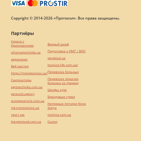
Copyright © 2014-2026 «Протокол». Все права защищены.
Партнёры
Серьги с
Винный шкаф
бриллиантами
Подготовка к НМТ / ВНО
alliancetechnika.ua
pereklad.ua
миралинкс
hospice-life.com.ua/
Веб мастер
Перевозка больных
https://motokosmos.ua/
Перевозка лежачих
Синтезаторы
больных за границу
agrotechnika.com.ua
Шкафы купе
perevod.agency
Брендовые сумки
europeservice.com.ua
Натяжные потолки Nova
mk-translations.ua
Stelya
текст юа
maltina.com.ua
kievperevod.com.ua
Cылки