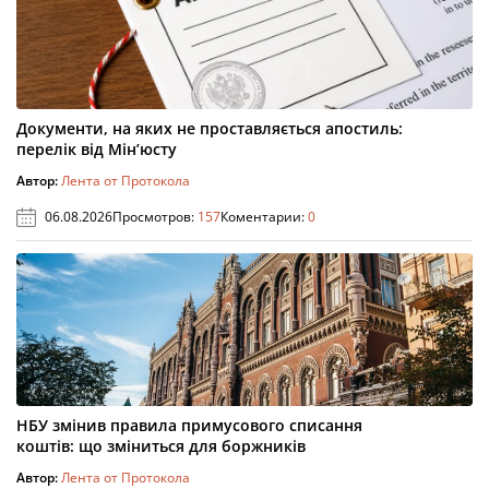
Документи, на яких не проставляється апостиль:
перелік від Мін’юсту
Автор:
Лента от Протокола
06.08.2026
Просмотров:
157
Коментарии:
0
НБУ змінив правила примусового списання
коштів: що зміниться для боржників
Автор:
Лента от Протокола