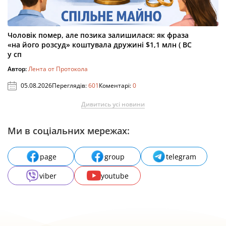
Чоловік помер, але позика залишилася: як фраза
«на його розсуд» коштувала дружині $1,1 млн ( ВС
у сп
Автор:
Лента от Протокола
05.08.2026
Переглядів:
601
Коментарі:
0
Дивитись усі новини
Ми в соціальних мережах:
page
group
telegram
viber
youtube