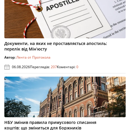
Документи, на яких не проставляється апостиль:
перелік від Мін’юсту
Автор:
Лента от Протокола
06.08.2026
Переглядів:
207
Коментарі:
0
НБУ змінив правила примусового списання
коштів: що зміниться для боржників