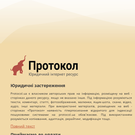
Юридичні застереження
Protocol.ua є власником авторських прав на інформацію, розміщену на веб -
сторінках даного ресурсу, якщо не вказано інше. Під інформацією розуміються
тексти, коментарі, статті, фотозображення, малюнки, ящик-шота, скани, відео,
аудіо, інші матеріали. При використанні матеріалів, розміщених на веб -
сторінках «Протокол» наявність гіперпосилання відкритого для індексації
пошуковими системами на protocol.ua обов`язкове. Під використанням
розуміється копіювання, адаптація, рерайтинг, модифікація тощо.
Повний текст
Приймаємо до оплати