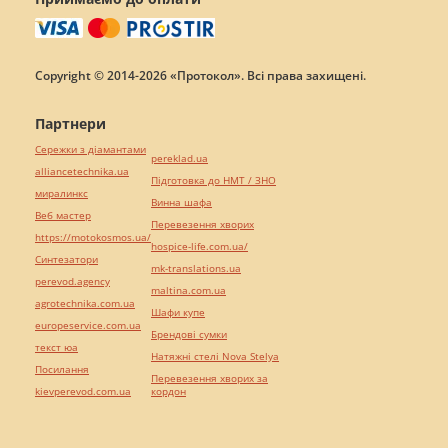
Copyright © 2014-2026 «Протокол». Всі права захищені.
Партнери
Сережки з діамантами
pereklad.ua
alliancetechnika.ua
Підготовка до НМТ / ЗНО
миралинкс
Винна шафа
Веб мастер
Перевезення хворих
https://motokosmos.ua/
hospice-life.com.ua/
Синтезатори
mk-translations.ua
perevod.agency
maltina.com.ua
agrotechnika.com.ua
Шафи купе
europeservice.com.ua
Брендові сумки
текст юа
Натяжні стелі Nova Stelya
Посилання
Перевезення хворих за
kievperevod.com.ua
кордон