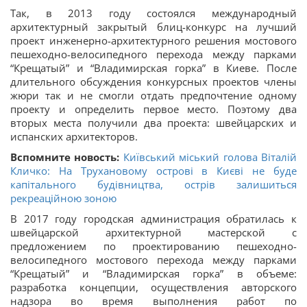
Так, в 2013 году состоялся международный
архитектурный закрытый блиц-конкурс на лучший
проект инженерно-архитектурного решения мостового
пешеходно-велосипедного перехода между парками
“Крещатый” и “Владимирская горка” в Киеве. После
длительного обсуждения конкурсных проектов члены
жюри так и не смогли отдать предпочтение одному
проекту и определить первое место. Поэтому два
вторых места получили два проекта: швейцарских и
испанских архитекторов.
Вспомните новость:
Київський міський голова Віталій
Кличко: На Трухановому острові в Києві не буде
капітального будівництва, острів залишиться
рекреаційною зоною
В 2017 году городская администрация обратилась к
швейцарской архитектурной мастерской с
предложением по проектированию пешеходно-
велосипедного мостового перехода между парками
“Крещатый” и “Владимирская горка” в объеме:
разработка концепции, осуществления авторского
надзора во время выполнения работ по