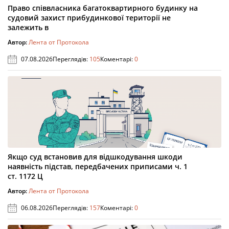
Право співвласника багатоквартирного будинку на
судовий захист прибудинкової території не
залежить в
Автор:
Лента от Протокола
07.08.2026
Переглядів:
105
Коментарі:
0
Якщо суд встановив для відшкодування шкоди
наявність підстав, передбачених приписами ч. 1
ст. 1172 Ц
Автор:
Лента от Протокола
06.08.2026
Переглядів:
157
Коментарі:
0