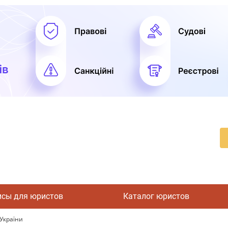
исы для юристов
Каталог юристов
України