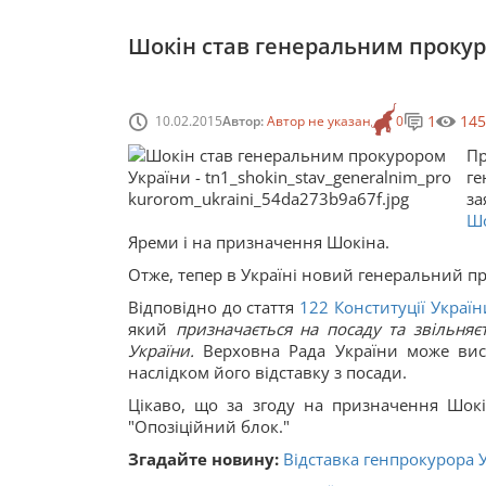
Шокін став генеральним проку
1
145
10.02.2015
Автор:
Автор не указан
0
П
ге
за
Шо
Яреми і на призначення Шокіна.
Отже, тепер в Україні новий генеральний пр
Відповідно до стаття
122
Конституції Україн
який
призначається на посаду та звільня
України.
Верховна Рада України може вис
наслідком його відставку з посади.
Цікаво, що за згоду на призначення Шокін
"Опозіційний блок."
Згадайте новину:
Відставка генпрокурора 