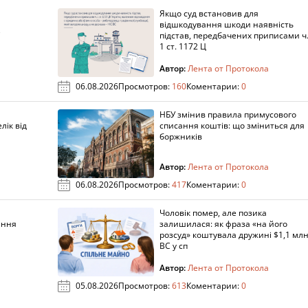
Якщо суд встановив для
а
відшкодування шкоди наявність
підстав, передбачених приписами ч
1 ст. 1172 Ц
Автор:
Лента от Протокола
06.08.2026
Просмотров:
160
Коментарии:
0
НБУ змінив правила примусового
лік від
списання коштів: що зміниться для
боржників
Автор:
Лента от Протокола
06.08.2026
Просмотров:
417
Коментарии:
0
Чоловік помер, але позика
ання
залишилася: як фраза «на його
розсуд» коштувала дружині $1,1 млн
ВС у сп
Автор:
Лента от Протокола
05.08.2026
Просмотров:
613
Коментарии:
0