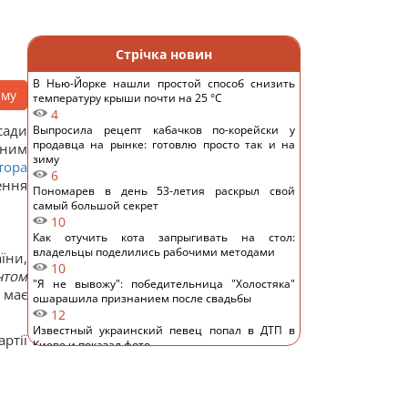
Стрічка новин
В Нью-Йорке нашли простой способ снизить
аму
температуру крыши почти на 25 °C
4
сади
Выпросила рецепт кабачков по-корейски у
продавца на рынке: готовлю просто так и на
 ним
зиму
тора
6
ення
Пономарев в день 53-летия раскрыл свой
самый большой секрет
10
Как отучить кота запрыгивать на стол:
владельцы поделились рабочими методами
їни,
10
нтом
"Я не вывожу": победительница "Холостяка"
 має
ошарашила признанием после свадьбы
12
Известный украинский певец попал в ДТП в
ртії
Киеве и показал фото
10
Основное направление – Одесская область: в
Воздушных силах раскрыли детали российской
атаки