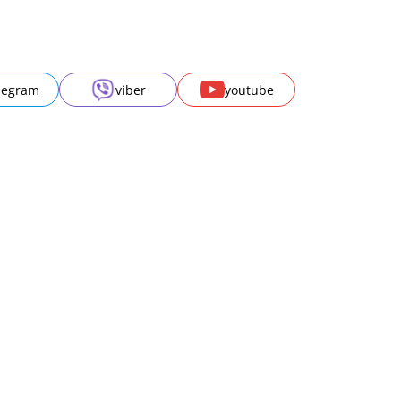
legram
viber
youtube