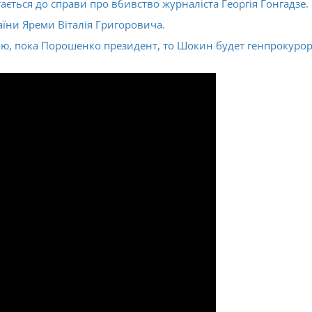
ється до справи про вбивство журналіста Георгія Гонгадзе.
ни Яреми Віталія Григоровича.
аю, пока Порошенко президент, то Шокин будет генпрокуро