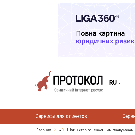
RU
Сервисы для клиентов
Серв
...
Главная
Шокін став генеральним прокурором 