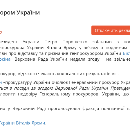
рором України
Отключить рекл
2
резидент України Петро Порошенко звільнив з по
нпрокурора України Віталія Ярему у зв’язку з поданням
яви про відставку та призначив генпрокурором України
Вік
кіна
. Верховна Рада України надала згоду і на звільн
окурор, від якого чекають колосальних результатів всі.
и
«прокуратуру України очолює Генеральний прокурор Укра
ється з посади за згодою Верховної Ради України Президе
ловити недовіру Генеральному прокуророві України, що
а у Верховній Раді проголосувала фракція політичної па
України Віталія Яреми
.