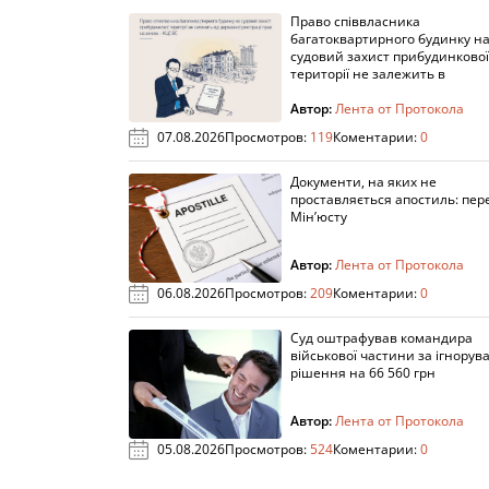
Право співвласника
багатоквартирного будинку н
судовий захист прибудинкової
території не залежить в
Автор:
Лента от Протокола
07.08.2026
Просмотров:
119
Коментарии:
0
Документи, на яких не
проставляється апостиль: пере
Мін’юсту
Автор:
Лента от Протокола
06.08.2026
Просмотров:
209
Коментарии:
0
Суд оштрафував командира
військової частини за ігнорув
рішення на 66 560 грн
Автор:
Лента от Протокола
05.08.2026
Просмотров:
524
Коментарии:
0