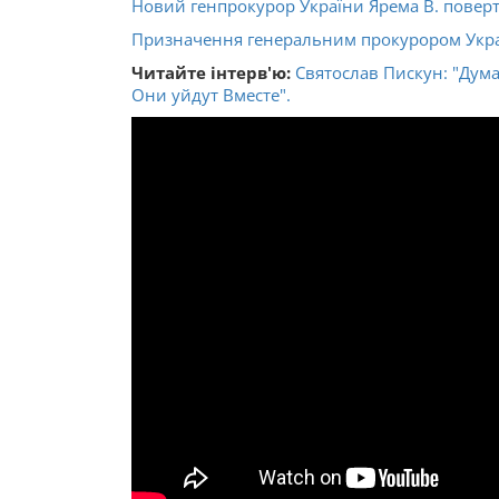
Новий генпрокурор України Ярема В. поверта
Призначення генеральним прокурором Украї
Читайте інтерв'ю:
Святослав Пискун: "Дум
Они уйдут Вместе".