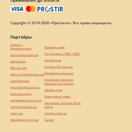
Приймаємо до оплати
Copyright © 2014-2026 «Протокол». Все права защищены.
Партнёры
Серьги с
Винный шкаф
бриллиантами
Подготовка к НМТ / ВНО
alliancetechnika.ua
pereklad.ua
миралинкс
hospice-life.com.ua/
Веб мастер
Перевозка больных
https://motokosmos.ua/
Перевозка лежачих
Синтезаторы
больных за границу
agrotechnika.com.ua
Шкафы купе
perevod.agency
Брендовые сумки
europeservice.com.ua
Натяжные потолки Nova
mk-translations.ua
Stelya
текст юа
maltina.com.ua
kievperevod.com.ua
Cылки