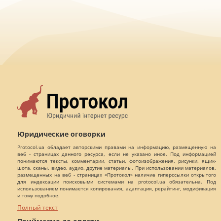
Юридические оговорки
Protocol.ua обладает авторскими правами на информацию, размещенную на
веб - страницах данного ресурса, если не указано иное. Под информацией
понимаются тексты, комментарии, статьи, фотоизображения, рисунки, ящик-
шота, сканы, видео, аудио, другие материалы. При использовании материалов,
размещенных на веб - страницах «Протокол» наличие гиперссылки открытого
для индексации поисковыми системами на protocol.ua обязательна. Под
использованием понимается копирования, адаптация, рерайтинг, модификация
и тому подобное.
Полный текст