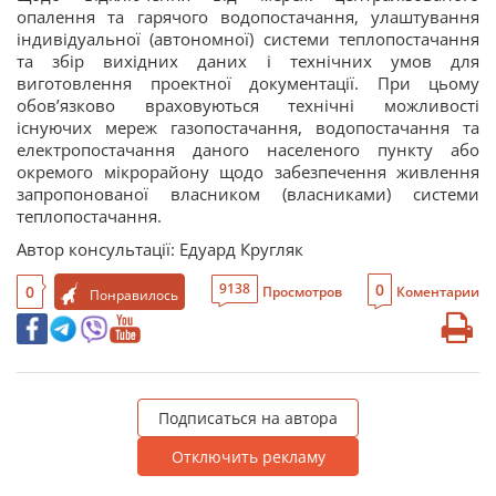
опалення та гарячого водопостачання, улаштування
індивідуальної (автономної) системи теплопостачання
та збір вихідних даних і технічних умов для
виготовлення проектної документації. При цьому
обов’язково враховуються технічні можливості
існуючих мереж газопостачання, водопостачання та
електропостачання даного населеного пункту або
окремого мікрорайону щодо забезпечення живлення
запропонованої власником (власниками) системи
теплопостачання.
Автор консультації: Едуард Кругляк
0
9138
0
Просмотров
Коментарии
Понравилось
Подписаться на автора
Отключить рекламу