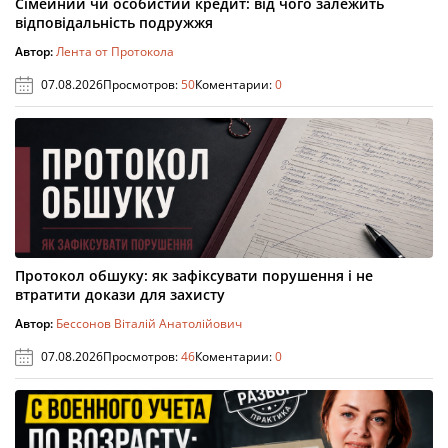
Сімейний чи особистий кредит: від чого залежить
відповідальність подружжя
Автор:
Лента от Протокола
07.08.2026
Просмотров:
50
Коментарии:
0
Протокол обшуку: як зафіксувати порушення і не
втратити докази для захисту
Автор:
Бессонов Віталій Анатолійович
07.08.2026
Просмотров:
46
Коментарии:
0